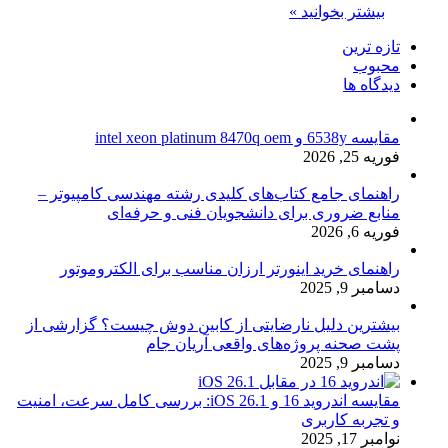
بیشتر بخوانید »
تازه ترین
محبوب
دیدگاه ها
مقایسه 6538y و intel xeon platinum 8470q oem
فوریه 25, 2026
راهنمای جامع کتاب‌های کلیدی رشته مهندسی کامپیوتر –
منابع ضروری برای دانشجویان فنی و حرفه‌ای
فوریه 6, 2026
راهنمای خرید اینورتر ارزان مناسب برای الکتروموتور
دسامبر 9, 2025
بیشترین دلیل نارضایتی از کابین دوش چیست؟ گزارشی از
پشت صحنه پروژه‌های واقعی آریان جام
دسامبر 9, 2025
مقایسه اندروید 16 و iOS 26.1: بررسی کامل سرعت، امنیت
و تجربه کاربری
نوامبر 17, 2025