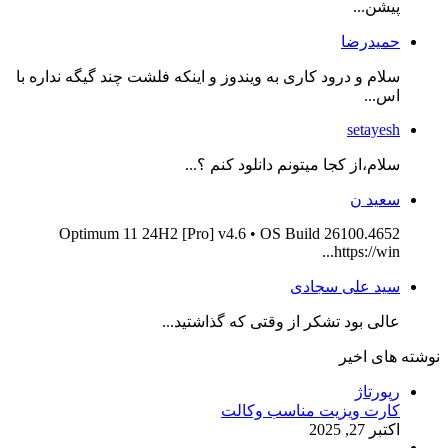
پیشن...
حمیدرضا
سلام و درود کاری به ویندوز و اینکه فلشت چند گیگه نداره با
اس...
setayesh
سلام،از کجا میتونم دانلود کنم ؟...
سعید ن
Optimum 11 24H2 [Pro] v4.6 • OS Build 26100.4652
https://win...
سید علی سجادی
عالی بود تشکر از وقتی که گذاشتید...
نوشته های اخیر
رپورتاژ
کارت ویزیت مناسب وکالت
اکتبر 27, 2025