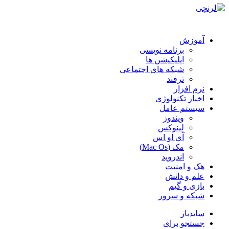
آموزش
برنامه نویسی
اپلیکیشن ها
شبکه های اجتماعی
ترفند
نرم افزار
اخبار تکنولوژی
سیستم عامل
ویندوز
لینوکس
آی او اس
مک (Mac Os)
اندروید
هک و امنیت
علم و دانش
بازی و گیم
شبکه و سرور
سایدبار
جستجو برای