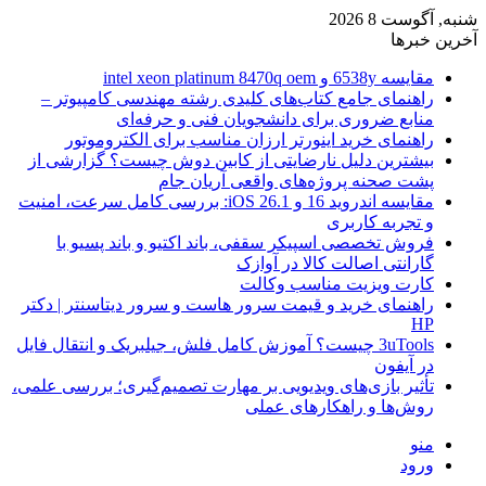
شنبه, آگوست 8 2026
آخرین خبرها
مقایسه 6538y و intel xeon platinum 8470q oem
راهنمای جامع کتاب‌های کلیدی رشته مهندسی کامپیوتر –
منابع ضروری برای دانشجویان فنی و حرفه‌ای
راهنمای خرید اینورتر ارزان مناسب برای الکتروموتور
بیشترین دلیل نارضایتی از کابین دوش چیست؟ گزارشی از
پشت صحنه پروژه‌های واقعی آریان جام
مقایسه اندروید 16 و iOS 26.1: بررسی کامل سرعت، امنیت
و تجربه کاربری
فروش تخصصی اسپیکر سقفی، باند اکتیو و باند پسیو با
گارانتی اصالت کالا در آوازک
کارت ویزیت مناسب وکالت
راهنمای خرید و قیمت سرور هاست و سرور دیتاسنتر | دکتر
HP
3uTools چیست؟ آموزش کامل فلش، جیلبریک و انتقال فایل
در آیفون
تأثیر بازی‌های ویدیویی بر مهارت تصمیم‌گیری؛ بررسی علمی،
روش‌ها و راهکارهای عملی
منو
ورود