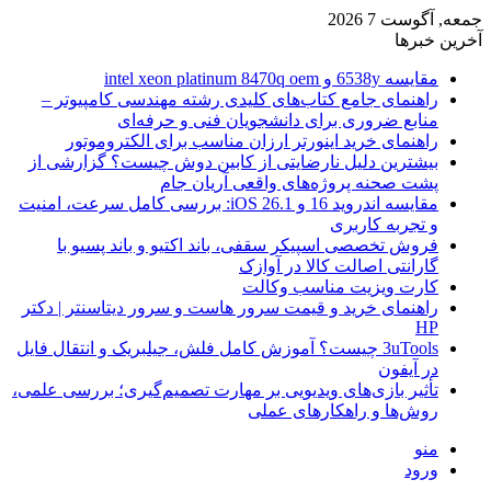
جمعه, آگوست 7 2026
آخرین خبرها
مقایسه 6538y و intel xeon platinum 8470q oem
راهنمای جامع کتاب‌های کلیدی رشته مهندسی کامپیوتر –
منابع ضروری برای دانشجویان فنی و حرفه‌ای
راهنمای خرید اینورتر ارزان مناسب برای الکتروموتور
بیشترین دلیل نارضایتی از کابین دوش چیست؟ گزارشی از
پشت صحنه پروژه‌های واقعی آریان جام
مقایسه اندروید 16 و iOS 26.1: بررسی کامل سرعت، امنیت
و تجربه کاربری
فروش تخصصی اسپیکر سقفی، باند اکتیو و باند پسیو با
گارانتی اصالت کالا در آوازک
کارت ویزیت مناسب وکالت
راهنمای خرید و قیمت سرور هاست و سرور دیتاسنتر | دکتر
HP
3uTools چیست؟ آموزش کامل فلش، جیلبریک و انتقال فایل
در آیفون
تأثیر بازی‌های ویدیویی بر مهارت تصمیم‌گیری؛ بررسی علمی،
روش‌ها و راهکارهای عملی
منو
ورود