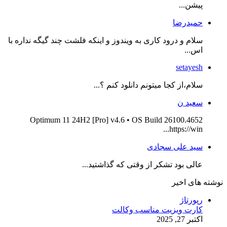
پیشن...
حمیدرضا
سلام و درود کاری به ویندوز و اینکه فلشت چند گیگه نداره با
اس...
setayesh
سلام،از کجا میتونم دانلود کنم ؟...
سعید ن
Optimum 11 24H2 [Pro] v4.6 • OS Build 26100.4652
https://win...
سید علی سجادی
عالی بود تشکر از وقتی که گذاشتید...
نوشته های اخیر
رپورتاژ
کارت ویزیت مناسب وکالت
اکتبر 27, 2025