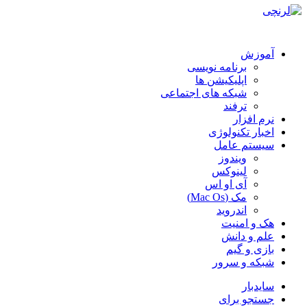
آموزش
برنامه نویسی
اپلیکیشن ها
شبکه های اجتماعی
ترفند
نرم افزار
اخبار تکنولوژی
سیستم عامل
ویندوز
لینوکس
آی او اس
مک (Mac Os)
اندروید
هک و امنیت
علم و دانش
بازی و گیم
شبکه و سرور
سایدبار
جستجو برای