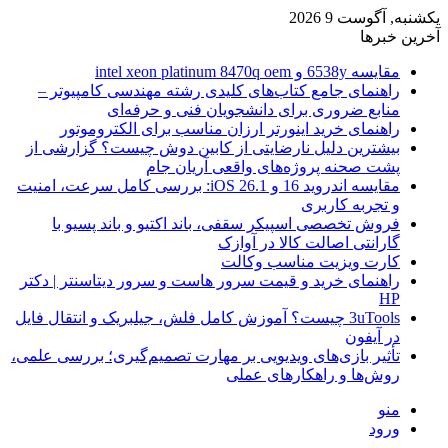
یکشنبه, آگوست 9 2026
آخرین خبرها
مقایسه 6538y و intel xeon platinum 8470q oem
راهنمای جامع کتاب‌های کلیدی رشته مهندسی کامپیوتر –
منابع ضروری برای دانشجویان فنی و حرفه‌ای
راهنمای خرید اینورتر ارزان مناسب برای الکتروموتور
بیشترین دلیل نارضایتی از کابین دوش چیست؟ گزارشی از
پشت صحنه پروژه‌های واقعی آریان جام
مقایسه اندروید 16 و iOS 26.1: بررسی کامل سرعت، امنیت
و تجربه کاربری
فروش تخصصی اسپیکر سقفی، باند اکتیو و باند پسیو با
گارانتی اصالت کالا در آوازک
کارت ویزیت مناسب وکالت
راهنمای خرید و قیمت سرور هاست و سرور دیتاسنتر | دکتر
HP
3uTools چیست؟ آموزش کامل فلش، جیلبریک و انتقال فایل
در آیفون
تأثیر بازی‌های ویدیویی بر مهارت تصمیم‌گیری؛ بررسی علمی،
روش‌ها و راهکارهای عملی
منو
ورود