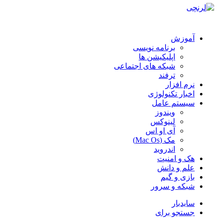
آموزش
برنامه نویسی
اپلیکیشن ها
شبکه های اجتماعی
ترفند
نرم افزار
اخبار تکنولوژی
سیستم عامل
ویندوز
لینوکس
آی او اس
مک (Mac Os)
اندروید
هک و امنیت
علم و دانش
بازی و گیم
شبکه و سرور
سایدبار
جستجو برای