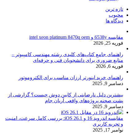
تازه ترین
محبوب
دیدگاه ها
مقایسه 6538y و intel xeon platinum 8470q oem
فوریه 25, 2026
راهنمای جامع کتاب‌های کلیدی رشته مهندسی کامپیوتر –
منابع ضروری برای دانشجویان فنی و حرفه‌ای
فوریه 6, 2026
راهنمای خرید اینورتر ارزان مناسب برای الکتروموتور
دسامبر 9, 2025
بیشترین دلیل نارضایتی از کابین دوش چیست؟ گزارشی از
پشت صحنه پروژه‌های واقعی آریان جام
دسامبر 9, 2025
مقایسه اندروید 16 و iOS 26.1: بررسی کامل سرعت، امنیت
و تجربه کاربری
نوامبر 17, 2025