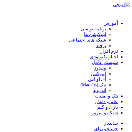
آموزش
برنامه نویسی
اپلیکیشن ها
شبکه های اجتماعی
ترفند
نرم افزار
اخبار تکنولوژی
سیستم عامل
ویندوز
لینوکس
آی او اس
مک (Mac Os)
اندروید
هک و امنیت
علم و دانش
بازی و گیم
شبکه و سرور
سایدبار
جستجو برای