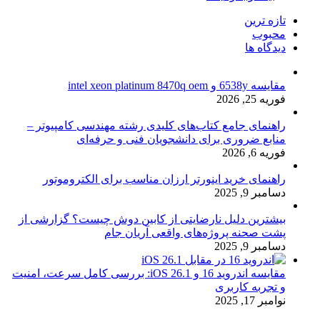
تازه ترین
محبوب
دیدگاه ها
مقایسه 6538y و intel xeon platinum 8470q oem
فوریه 25, 2026
راهنمای جامع کتاب‌های کلیدی رشته مهندسی کامپیوتر –
منابع ضروری برای دانشجویان فنی و حرفه‌ای
فوریه 6, 2026
راهنمای خرید اینورتر ارزان مناسب برای الکتروموتور
دسامبر 9, 2025
بیشترین دلیل نارضایتی از کابین دوش چیست؟ گزارشی از
پشت صحنه پروژه‌های واقعی آریان جام
دسامبر 9, 2025
مقایسه اندروید 16 و iOS 26.1: بررسی کامل سرعت، امنیت
و تجربه کاربری
نوامبر 17, 2025