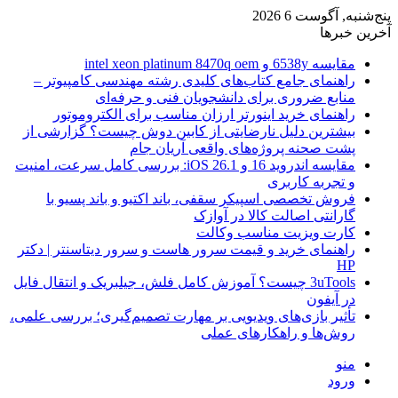
پنج‌شنبه, آگوست 6 2026
آخرین خبرها
مقایسه 6538y و intel xeon platinum 8470q oem
راهنمای جامع کتاب‌های کلیدی رشته مهندسی کامپیوتر –
منابع ضروری برای دانشجویان فنی و حرفه‌ای
راهنمای خرید اینورتر ارزان مناسب برای الکتروموتور
بیشترین دلیل نارضایتی از کابین دوش چیست؟ گزارشی از
پشت صحنه پروژه‌های واقعی آریان جام
مقایسه اندروید 16 و iOS 26.1: بررسی کامل سرعت، امنیت
و تجربه کاربری
فروش تخصصی اسپیکر سقفی، باند اکتیو و باند پسیو با
گارانتی اصالت کالا در آوازک
کارت ویزیت مناسب وکالت
راهنمای خرید و قیمت سرور هاست و سرور دیتاسنتر | دکتر
HP
3uTools چیست؟ آموزش کامل فلش، جیلبریک و انتقال فایل
در آیفون
تأثیر بازی‌های ویدیویی بر مهارت تصمیم‌گیری؛ بررسی علمی،
روش‌ها و راهکارهای عملی
منو
ورود