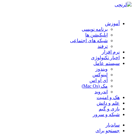
آموزش
برنامه نویسی
اپلیکیشن ها
شبکه های اجتماعی
ترفند
نرم افزار
اخبار تکنولوژی
سیستم عامل
ویندوز
لینوکس
آی او اس
مک (Mac Os)
اندروید
هک و امنیت
علم و دانش
بازی و گیم
شبکه و سرور
سایدبار
جستجو برای