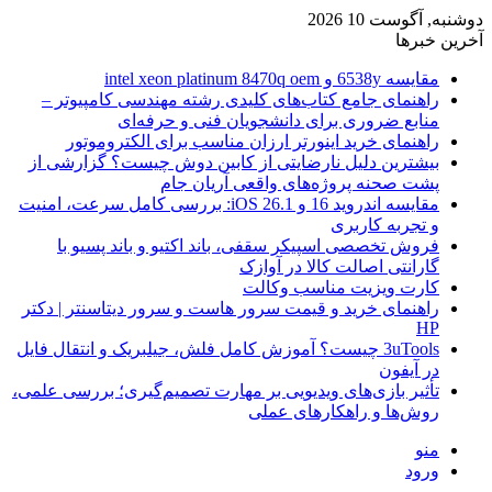
دوشنبه, آگوست 10 2026
آخرین خبرها
مقایسه 6538y و intel xeon platinum 8470q oem
راهنمای جامع کتاب‌های کلیدی رشته مهندسی کامپیوتر –
منابع ضروری برای دانشجویان فنی و حرفه‌ای
راهنمای خرید اینورتر ارزان مناسب برای الکتروموتور
بیشترین دلیل نارضایتی از کابین دوش چیست؟ گزارشی از
پشت صحنه پروژه‌های واقعی آریان جام
مقایسه اندروید 16 و iOS 26.1: بررسی کامل سرعت، امنیت
و تجربه کاربری
فروش تخصصی اسپیکر سقفی، باند اکتیو و باند پسیو با
گارانتی اصالت کالا در آوازک
کارت ویزیت مناسب وکالت
راهنمای خرید و قیمت سرور هاست و سرور دیتاسنتر | دکتر
HP
3uTools چیست؟ آموزش کامل فلش، جیلبریک و انتقال فایل
در آیفون
تأثیر بازی‌های ویدیویی بر مهارت تصمیم‌گیری؛ بررسی علمی،
روش‌ها و راهکارهای عملی
منو
ورود