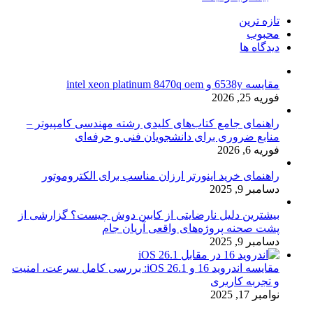
تازه ترین
محبوب
دیدگاه ها
مقایسه 6538y و intel xeon platinum 8470q oem
فوریه 25, 2026
راهنمای جامع کتاب‌های کلیدی رشته مهندسی کامپیوتر –
منابع ضروری برای دانشجویان فنی و حرفه‌ای
فوریه 6, 2026
راهنمای خرید اینورتر ارزان مناسب برای الکتروموتور
دسامبر 9, 2025
بیشترین دلیل نارضایتی از کابین دوش چیست؟ گزارشی از
پشت صحنه پروژه‌های واقعی آریان جام
دسامبر 9, 2025
مقایسه اندروید 16 و iOS 26.1: بررسی کامل سرعت، امنیت
و تجربه کاربری
نوامبر 17, 2025