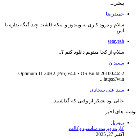
پیشن...
حمیدرضا
سلام و درود کاری به ویندوز و اینکه فلشت چند گیگه نداره با
اس...
setayesh
سلام،از کجا میتونم دانلود کنم ؟...
سعید ن
Optimum 11 24H2 [Pro] v4.6 • OS Build 26100.4652
https://win...
سید علی سجادی
عالی بود تشکر از وقتی که گذاشتید...
نوشته های اخیر
رپورتاژ
کارت ویزیت مناسب وکالت
اکتبر 27, 2025