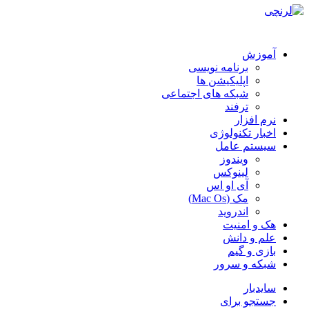
آموزش
برنامه نویسی
اپلیکیشن ها
شبکه های اجتماعی
ترفند
نرم افزار
اخبار تکنولوژی
سیستم عامل
ویندوز
لینوکس
آی او اس
مک (Mac Os)
اندروید
هک و امنیت
علم و دانش
بازی و گیم
شبکه و سرور
سایدبار
جستجو برای