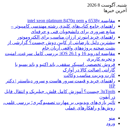
شنبه, آگوست 8 2026
آخرین خبرها
مقایسه 6538y و intel xeon platinum 8470q oem
راهنمای جامع کتاب‌های کلیدی رشته مهندسی کامپیوتر –
منابع ضروری برای دانشجویان فنی و حرفه‌ای
راهنمای خرید اینورتر ارزان مناسب برای الکتروموتور
بیشترین دلیل نارضایتی از کابین دوش چیست؟ گزارشی از
پشت صحنه پروژه‌های واقعی آریان جام
مقایسه اندروید 16 و iOS 26.1: بررسی کامل سرعت، امنیت
و تجربه کاربری
فروش تخصصی اسپیکر سقفی، باند اکتیو و باند پسیو با
گارانتی اصالت کالا در آوازک
کارت ویزیت مناسب وکالت
راهنمای خرید و قیمت سرور هاست و سرور دیتاسنتر | دکتر
HP
3uTools چیست؟ آموزش کامل فلش، جیلبریک و انتقال فایل
در آیفون
تأثیر بازی‌های ویدیویی بر مهارت تصمیم‌گیری؛ بررسی علمی،
روش‌ها و راهکارهای عملی
منو
ورود