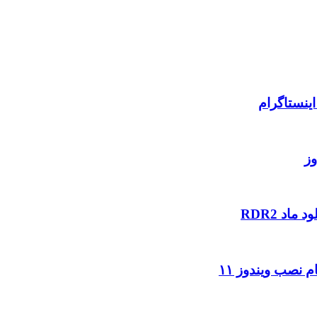
ینستاگرام
وز