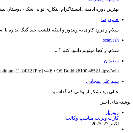
بهترین دوره ادمینی اینستاگرام ابتکاری نو بی شک - دوستان پیش
حمیدرضا
سلام و درود کاری به ویندوز و اینکه فلشت چند گیگه نداره با اس
setayesh
سلام،از کجا میتونم دانلود کنم ؟...
سعید ن
ptimum 11 24H2 [Pro] v4.6 • OS Build 26100.4652 https://win...
سید علی سجادی
عالی بود تشکر از وقتی که گذاشتید...
نوشته های اخیر
رپورتاژ
کارت ویزیت مناسب وکالت
اکتبر 27, 2025