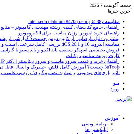
جمعه, آگوست 7 2026
آخرین خبرها
مقایسه 6538y و intel xeon platinum 8470q oem
راهنمای جامع کتاب‌های کلیدی رشته مهندسی کامپیوتر – منابع
راهنمای خرید اینورتر ارزان مناسب برای الکتروموتور
بیشترین دلیل نارضایتی از کابین دوش چیست؟ گزارشی از پشت
مقایسه اندروید 16 و iOS 26.1: بررسی کامل سرعت، امنیت و تجربه کاربری
فروش تخصصی اسپیکر سقفی، باند اکتیو و باند پسیو با گارانتی 
کارت ویزیت مناسب وکالت
راهنمای خرید و قیمت سرور هاست و سرور دیتاسنتر | دکتر HP
3uTools چیست؟ آموزش کامل فلش، جیلبریک و انتقال فایل در آیفون
تأثیر بازی‌های ویدیویی بر مهارت تصمیم‌گیری؛ بررسی علمی، 
منو
ورود
آموزش
برنامه نویسی
اپلیکیشن ها