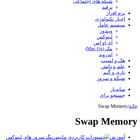
شبکه های اجتماعی
ترفند
نرم افزار
اخبار تکنولوژی
سیستم عامل
ویندوز
لینوکس
آی او اس
مک (Mac Os)
اندروید
هک و امنیت
علم و دانش
بازی و گیم
شبکه و سرور
سایدبار
جستجو برای
خانه
/
Swap Memory
Swap Memory
آموزش