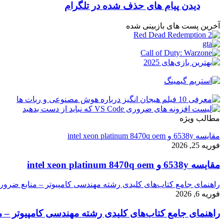
دیدن پیام های حذف شده در تلگرام
آخرین پست های بازبینی شده
مطالب ویژه
مقایسه 6538y و intel xeon platinum 8470q oem
فوریه 25, 2026
مقایسه 6538y و intel xeon platinum 8470q oem
راهنمای جامع کتاب‌های کلیدی رشته مهندسی کامپیوتر – منابع ضرور
فوریه 6, 2026
راهنمای جامع کتاب‌های کلیدی رشته مهندسی کامپیوتر – م