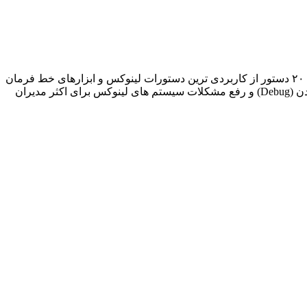
دستورات کاربردی مانیتورینگ سرور های لینوکس با توجه به گستردگی دستورات خط فرمان سیستم های تحت لینوکس، در این مقاله ۲۰ دستور از کاربردی ترین دستورات لینوکس و ابزارهای خط فرمان
(Command Line) جهت مانیتور نمودن عملکرد سرویس های لینوکس مورد بررسی قرار می گیرد. همانطور که مطلع هستید دیباگ نمودن (Debug) و رفع مشکلات سیستم های لینوکس برای اکثر مدیران