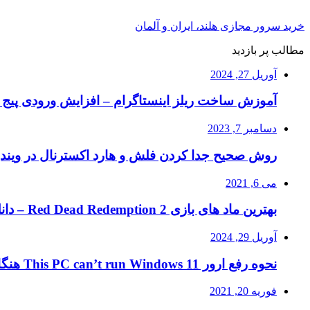
خرید سرور مجازی هلند، ایران و آلمان
مطالب پر بازدید
آوریل 27, 2024
آموزش ساخت ریلز اینستاگرام – افزایش ورودی پیج ا
دسامبر 7, 2023
روش صحیح جدا کردن فلش و هارد اکسترنال در ویند
می 6, 2021
بهترین ماد های بازی Red Dead Redemption 2 – دانلود ماد RDR2
آوریل 29, 2024
نحوه رفع ارور This PC can’t run Windows 11 هنگام نصب ویندوز ۱۱
فوریه 20, 2021