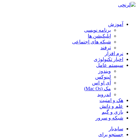
آموزش
برنامه نویسی
اپلیکیشن ها
شبکه های اجتماعی
ترفند
نرم افزار
اخبار تکنولوژی
سیستم عامل
ویندوز
لینوکس
آی او اس
مک (Mac Os)
اندروید
هک و امنیت
علم و دانش
بازی و گیم
شبکه و سرور
سایدبار
جستجو برای