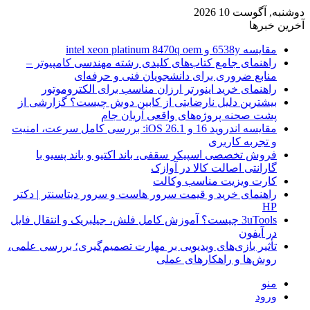
دوشنبه, آگوست 10 2026
آخرین خبرها
مقایسه 6538y و intel xeon platinum 8470q oem
راهنمای جامع کتاب‌های کلیدی رشته مهندسی کامپیوتر –
منابع ضروری برای دانشجویان فنی و حرفه‌ای
راهنمای خرید اینورتر ارزان مناسب برای الکتروموتور
بیشترین دلیل نارضایتی از کابین دوش چیست؟ گزارشی از
پشت صحنه پروژه‌های واقعی آریان جام
مقایسه اندروید 16 و iOS 26.1: بررسی کامل سرعت، امنیت
و تجربه کاربری
فروش تخصصی اسپیکر سقفی، باند اکتیو و باند پسیو با
گارانتی اصالت کالا در آوازک
کارت ویزیت مناسب وکالت
راهنمای خرید و قیمت سرور هاست و سرور دیتاسنتر | دکتر
HP
3uTools چیست؟ آموزش کامل فلش، جیلبریک و انتقال فایل
در آیفون
تأثیر بازی‌های ویدیویی بر مهارت تصمیم‌گیری؛ بررسی علمی،
روش‌ها و راهکارهای عملی
منو
ورود