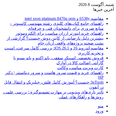
شنبه, آگوست 8 2026
آخرین خبرها
مقایسه 6538y و intel xeon platinum 8470q oem
راهنمای جامع کتاب‌های کلیدی رشته مهندسی کامپیوتر –
منابع ضروری برای دانشجویان فنی و حرفه‌ای
راهنمای خرید اینورتر ارزان مناسب برای الکتروموتور
بیشترین دلیل نارضایتی از کابین دوش چیست؟ گزارشی از
پشت صحنه پروژه‌های واقعی آریان جام
مقایسه اندروید 16 و iOS 26.1: بررسی کامل سرعت، امنیت
و تجربه کاربری
فروش تخصصی اسپیکر سقفی، باند اکتیو و باند پسیو با
گارانتی اصالت کالا در آوازک
کارت ویزیت مناسب وکالت
راهنمای خرید و قیمت سرور هاست و سرور دیتاسنتر | دکتر
HP
3uTools چیست؟ آموزش کامل فلش، جیلبریک و انتقال فایل
در آیفون
تأثیر بازی‌های ویدیویی بر مهارت تصمیم‌گیری؛ بررسی علمی،
روش‌ها و راهکارهای عملی
منو
ورود