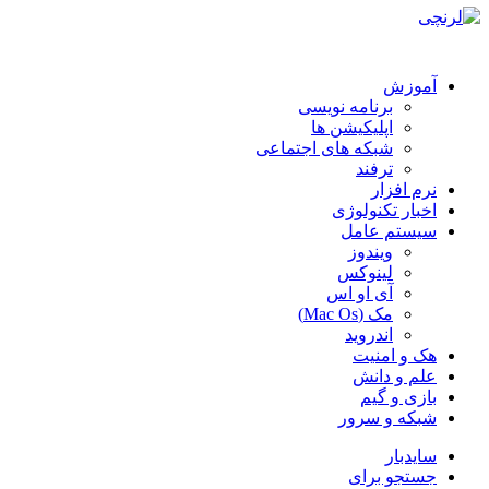
آموزش
برنامه نویسی
اپلیکیشن ها
شبکه های اجتماعی
ترفند
نرم افزار
اخبار تکنولوژی
سیستم عامل
ویندوز
لینوکس
آی او اس
مک (Mac Os)
اندروید
هک و امنیت
علم و دانش
بازی و گیم
شبکه و سرور
سایدبار
جستجو برای