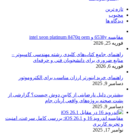
تازه ترین
محبوب
دیدگاه ها
مقایسه 6538y و intel xeon platinum 8470q oem
فوریه 25, 2026
راهنمای جامع کتاب‌های کلیدی رشته مهندسی کامپیوتر –
منابع ضروری برای دانشجویان فنی و حرفه‌ای
فوریه 6, 2026
راهنمای خرید اینورتر ارزان مناسب برای الکتروموتور
دسامبر 9, 2025
بیشترین دلیل نارضایتی از کابین دوش چیست؟ گزارشی از
پشت صحنه پروژه‌های واقعی آریان جام
دسامبر 9, 2025
مقایسه اندروید 16 و iOS 26.1: بررسی کامل سرعت، امنیت
و تجربه کاربری
نوامبر 17, 2025