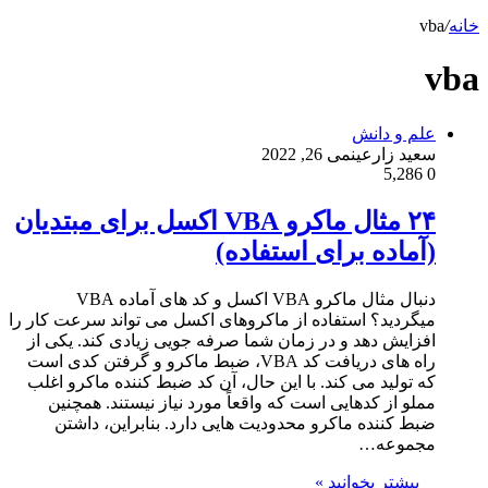
خانه
/
vba
vba
علم و دانش
سعید زارعین
می 26, 2022
5,286
0
۲۴ مثال ماکرو VBA اکسل برای مبتدیان
(آماده برای استفاده)
دنبال مثال ماکرو VBA اکسل و کد های آماده VBA
میگردید؟ استفاده از ماکروهای اکسل می تواند سرعت کار را
افزایش دهد و در زمان شما صرفه جویی زیادی کند. یکی از
راه های دریافت کد VBA، ضبط ماکرو و گرفتن کدی است
که تولید می کند. با این حال، آن کد ضبط کننده ماکرو اغلب
مملو از کدهایی است که واقعاً مورد نیاز نیستند. همچنین
ضبط کننده ماکرو محدودیت هایی دارد. بنابراین، داشتن
مجموعه…
بیشتر بخوانید »