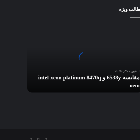
الب ویژه
ایسه
653
int
xe
platin
847
فوریه 25, 2026
o
مقایسه 6538y و intel xeon platinum 8470q
oem
لینکداین
تلگرام
خوراک