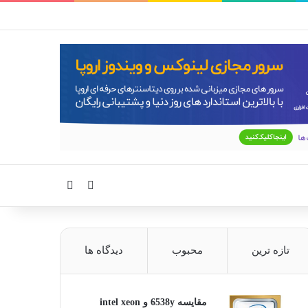
سایدبار
جستجو برای
تازه ترین
محبوب
دیدگاه ها
مقایسه 6538y و intel xeon