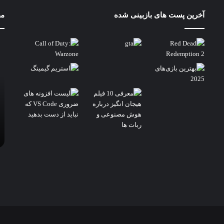
آخرین پست های بازبینی شده
مط
مق
8y
و
el
on
um
0q
em