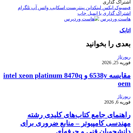
اشتراک گذاری
فیسبوک
ایکس
لینکداین
پینتریست
اسکایپ
واتس آپ
تلگرام
اشتراک گذاری با ایمیل
چاپ
هاست وردپرس
اتابک
بعدی را بخوانید
رپورتاژ
فوریه 25, 2026
مقایسه 6538y و intel xeon platinum 8470q
oem
رپورتاژ
فوریه 6, 2026
راهنمای جامع کتاب‌های کلیدی رشته
مهندسی کامپیوتر – منابع ضروری برای
دانشجویان فنی و حرفه‌ای