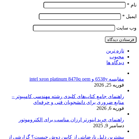
نام
*
ایمیل
*
وب‌ سایت
تازه ترین
محبوب
دیدگاه ها
مقایسه 6538y و intel xeon platinum 8470q oem
فوریه 25, 2026
راهنمای جامع کتاب‌های کلیدی رشته مهندسی کامپیوتر –
منابع ضروری برای دانشجویان فنی و حرفه‌ای
فوریه 6, 2026
راهنمای خرید اینورتر ارزان مناسب برای الکتروموتور
دسامبر 9, 2025
بیشترین دلیل نارضایتی از کابین دوش چیست؟ گزارشی از