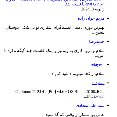
chat GPT-4 با نسخه 3.5
ژانویه 3, 2024
مریم جوان زاده
بهترین دوره ادمینی اینستاگرام ابتکاری نو بی شک - دوستان
پیشن...
حمیدرضا
سلام و درود کاری به ویندوز و اینکه فلشت چند گیگه نداره با
اس...
setayesh
سلام،از کجا میتونم دانلود کنم ؟...
سعید ن
Optimum 11 24H2 [Pro] v4.6 • OS Build 26100.4652
https://win...
سید علی سجادی
عالی بود تشکر از وقتی که گذاشتید...