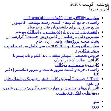
پنج‌شنبه, آگوست 6 2026
آخرین خبرها
مقایسه 6538y و intel xeon platinum 8470q oem
راهنمای جامع کتاب‌های کلیدی رشته مهندسی کامپیوتر –
منابع ضروری برای دانشجویان فنی و حرفه‌ای
راهنمای خرید اینورتر ارزان مناسب برای الکتروموتور
بیشترین دلیل نارضایتی از کابین دوش چیست؟ گزارشی از
پشت صحنه پروژه‌های واقعی آریان جام
مقایسه اندروید 16 و iOS 26.1: بررسی کامل سرعت، امنیت
و تجربه کاربری
فروش تخصصی اسپیکر سقفی، باند اکتیو و باند پسیو با
گارانتی اصالت کالا در آوازک
کارت ویزیت مناسب وکالت
راهنمای خرید و قیمت سرور هاست و سرور دیتاسنتر | دکتر
HP
3uTools چیست؟ آموزش کامل فلش، جیلبریک و انتقال فایل
در آیفون
تأثیر بازی‌های ویدیویی بر مهارت تصمیم‌گیری؛ بررسی علمی،
روش‌ها و راهکارهای عملی
منو
ورود