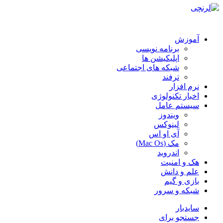
آموزش
برنامه نویسی
اپلیکیشن ها
شبکه های اجتماعی
ترفند
نرم افزار
اخبار تکنولوژی
سیستم عامل
ویندوز
لینوکس
آی او اس
مک (Mac Os)
اندروید
هک و امنیت
علم و دانش
بازی و گیم
شبکه و سرور
سایدبار
جستجو برای