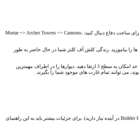
پس از 48 ساعت، تنها 24 ساعت سپر باقی مانده است. زمان شروع ساخت و ارتقای ساختمان های دفاعی خود است. این ترتیب اولویت را برای ساخت دفاع دنبال کنید: Mortar ~> Archer Towers ~> Cannons.
 ها را بیاموزید. زندگی کلش آف کلنز شما در حال حاضر به طور
در شروع، دفاع اولیه خوب Mortar and the Walls هستند. دیوارها در این زمان بسیار ارزان هستند، بنابراین مطمئن شوید که می توانید آنها را تا حد امکان به سطح 3 ارتقا دهید. دیوارها را در اطراف مهمترین
ند، می توانند تمام غارت های موجود شما را بگیرند.
با جواهرات کافی، می توانید همه چیز را انجام دهید. درست مانند پول، شما باید از آنها عاقلانه استفاده کنید، (شما به آنها برای خرید بیشتر Builder Huts در آینده نیاز دارید). برای جزئیات بیشتر باید به این راهنمای