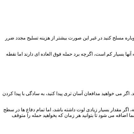
ا دوباره مسلح کنید در غیر این صورت بیشتر از هزینه تسلیح مجدد ضرر
نها بسیار کم است، اگرچه برد حمله فوق العاده ای دارند اما نقطه
د. اگر می خواهید مدافعان آسان تری پیدا کنید، به سادگی با پیدا کردن
، اگر مقدار بسیار زیادی لوت داشته باشد، اما تمام دفاع ها در سطح
باشند، باید برای بدست آوردن لوت کمی ریسک کنید. وقتی به Storages و Collectors/Mines حمله می کنید، منابع بلافاصله به Storages شما اضافه می شود تا بتوانید هر زمان که بخواهید حمله را متوقف