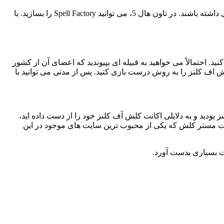
در نهایت، ساخت آزمایشگاه را فراموش نکنید. این به شما کمک می کند تا نیروهای خود را به سطح بالاتر ارتقا دهید تا آنها HP و آسیب بیشتری داشته باشند. در تاون هال 5، می توانید Spell Factory را بسازید. با
د. احتمالاً می خواهید به قبیله ای بپیوندید که اعضای آن از کشور
لش اف کلنز را به روش درست بازی کنید. پس از مدتی می توانید با
ودید و به دلایلی اکانت کلش آف کلنز خود را از دست داده اید،
ت مستر کلش که یکی از محبوب ترین سایت های موجود در این
یت بسیاری بدست آورد.