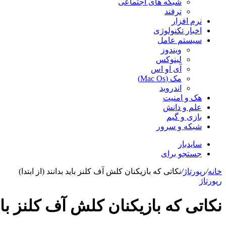
شبکه های اجتماعی
ترفند
نرم افزار
اخبار تکنولوژی
سیستم عامل
ویندوز
لینوکس
آی او اس
مک (Mac Os)
اندروید
هک و امنیت
علم و دانش
بازی و گیم
شبکه و سرور
سایدبار
جستجو برای
خانه
/
رپورتاژ
/
نکاتی که بازیکنان کلش آف کلنز باید بدانند (از ابتدا)
رپورتاژ
نکاتی که بازیکنان کلش آف کلنز باید 