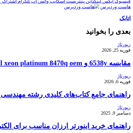
فیسبوک
ایکس
لینکداین
پینتریست
اسکایپ
واتس آپ
تلگرام
اشتراک گذ
هاست وردپرس
اتابک
بعدی را بخوانید
رپورتاژ
فوریه 25, 2026
مقایسه 6538y و intel xeon platinum 8470q oem
رپورتاژ
فوریه 6, 2026
راهنمای جامع کتاب‌های کلیدی رشته مهندسی ک
رپورتاژ
دسامبر 9, 2025
راهنمای خرید اینورتر ارزان مناسب برای الکت