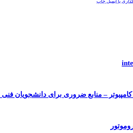
اری با ایمیل
چاپ
امپیوتر – منابع ضروری برای دانشجویان فنی و
روموتور