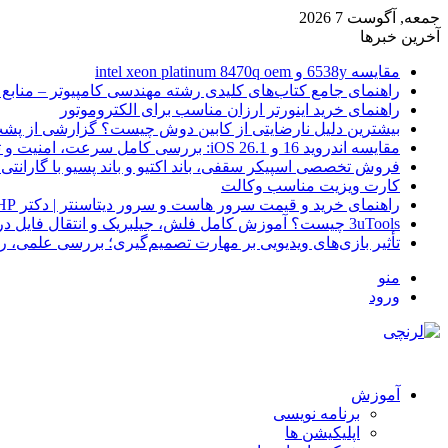
جمعه, آگوست 7 2026
آخرین خبرها
مقایسه 6538y و intel xeon platinum 8470q oem
راهنمای جامع کتاب‌های کلیدی رشته مهندسی کامپیوتر – منابع
راهنمای خرید اینورتر ارزان مناسب برای الکتروموتور
بیشترین دلیل نارضایتی از کابین دوش چیست؟ گزارشی از پشت
مقایسه اندروید 16 و iOS 26.1: بررسی کامل سرعت، امنیت و تجربه کاربری
فروش تخصصی اسپیکر سقفی، باند اکتیو و باند پسیو با گارانتی 
کارت ویزیت مناسب وکالت
راهنمای خرید و قیمت سرور هاست و سرور دیتاسنتر | دکتر HP
3uTools چیست؟ آموزش کامل فلش، جیلبریک و انتقال فایل در آیفون
تأثیر بازی‌های ویدیویی بر مهارت تصمیم‌گیری؛ بررسی علمی، 
منو
ورود
آموزش
برنامه نویسی
اپلیکیشن ها