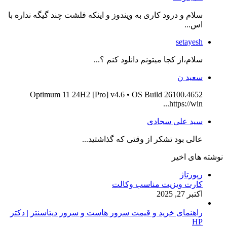
سلام و درود کاری به ویندوز و اینکه فلشت چند گیگه نداره با
اس...
setayesh
سلام،از کجا میتونم دانلود کنم ؟...
سعید ن
Optimum 11 24H2 [Pro] v4.6 • OS Build 26100.4652
https://win...
سید علی سجادی
عالی بود تشکر از وقتی که گذاشتید...
نوشته های اخیر
رپورتاژ
کارت ویزیت مناسب وکالت
اکتبر 27, 2025
راهنمای خرید و قیمت سرور هاست و سرور دیتاسنتر | دکتر
HP