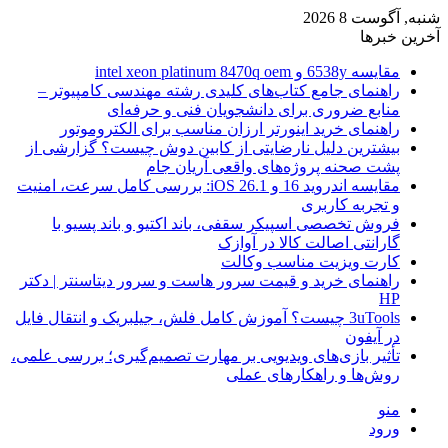
شنبه, آگوست 8 2026
آخرین خبرها
مقایسه 6538y و intel xeon platinum 8470q oem
راهنمای جامع کتاب‌های کلیدی رشته مهندسی کامپیوتر –
منابع ضروری برای دانشجویان فنی و حرفه‌ای
راهنمای خرید اینورتر ارزان مناسب برای الکتروموتور
بیشترین دلیل نارضایتی از کابین دوش چیست؟ گزارشی از
پشت صحنه پروژه‌های واقعی آریان جام
مقایسه اندروید 16 و iOS 26.1: بررسی کامل سرعت، امنیت
و تجربه کاربری
فروش تخصصی اسپیکر سقفی، باند اکتیو و باند پسیو با
گارانتی اصالت کالا در آوازک
کارت ویزیت مناسب وکالت
راهنمای خرید و قیمت سرور هاست و سرور دیتاسنتر | دکتر
HP
3uTools چیست؟ آموزش کامل فلش، جیلبریک و انتقال فایل
در آیفون
تأثیر بازی‌های ویدیویی بر مهارت تصمیم‌گیری؛ بررسی علمی،
روش‌ها و راهکارهای عملی
منو
ورود