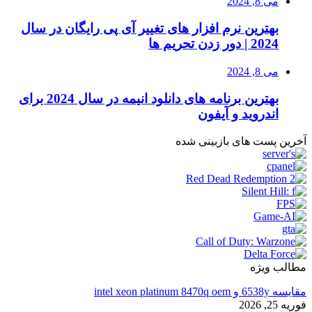
می 8, 2024
بهترین نرم افزار های تغییر آی پی رایگان در سال
2024 | دور زدن تحریم ها
می 8, 2024
بهترین برنامه های دانلود انیمه در سال 2024 برای
اندروید و آیفون
آخرین پست های بازبینی شده
مطالب ویژه
مقایسه 6538y و intel xeon platinum 8470q oem
فوریه 25, 2026