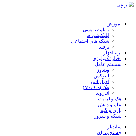
آموزش
برنامه نویسی
اپلیکیشن ها
شبکه های اجتماعی
ترفند
نرم افزار
اخبار تکنولوژی
سیستم عامل
ویندوز
لینوکس
آی او اس
مک (Mac Os)
اندروید
هک و امنیت
علم و دانش
بازی و گیم
شبکه و سرور
سایدبار
جستجو برای