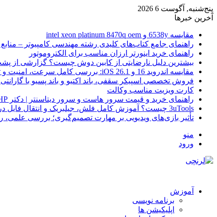
پنج‌شنبه, آگوست 6 2026
آخرین خبرها
مقایسه 6538y و intel xeon platinum 8470q oem
راهنمای جامع کتاب‌های کلیدی رشته مهندسی کامپیوتر – منابع
راهنمای خرید اینورتر ارزان مناسب برای الکتروموتور
بیشترین دلیل نارضایتی از کابین دوش چیست؟ گزارشی از پشت
مقایسه اندروید 16 و iOS 26.1: بررسی کامل سرعت، امنیت و تجربه کاربری
فروش تخصصی اسپیکر سقفی، باند اکتیو و باند پسیو با گارانتی 
کارت ویزیت مناسب وکالت
راهنمای خرید و قیمت سرور هاست و سرور دیتاسنتر | دکتر HP
3uTools چیست؟ آموزش کامل فلش، جیلبریک و انتقال فایل در آیفون
تأثیر بازی‌های ویدیویی بر مهارت تصمیم‌گیری؛ بررسی علمی، 
منو
ورود
آموزش
برنامه نویسی
اپلیکیشن ها