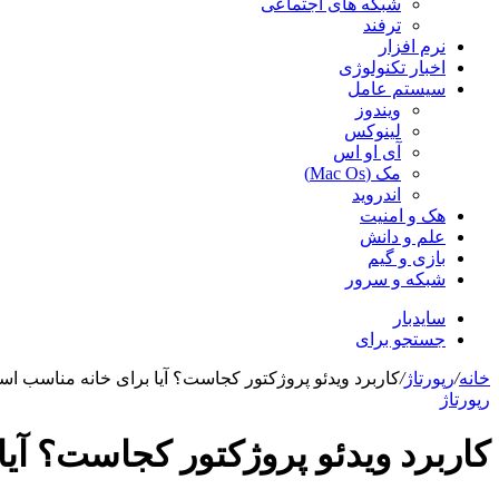
شبکه های اجتماعی
ترفند
نرم افزار
اخبار تکنولوژی
سیستم عامل
ویندوز
لینوکس
آی او اس
مک (Mac Os)
اندروید
هک و امنیت
علم و دانش
بازی و گیم
شبکه و سرور
سایدبار
جستجو برای
خانه
/
رپورتاژ
/
کاربرد ویدئو پروژکتور کجاست؟ آیا برای خانه مناسب ا
رپورتاژ
کاربرد ویدئو پروژکتور کجاست؟ آی