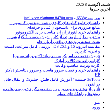
شنبه, آگوست 8 2026
آخرین خبرها
مقایسه 6538y و intel xeon platinum 8470q oem
راهنمای جامع کتاب‌های کلیدی رشته مهندسی کامپیوتر –
منابع ضروری برای دانشجویان فنی و حرفه‌ای
راهنمای خرید اینورتر ارزان مناسب برای الکتروموتور
بیشترین دلیل نارضایتی از کابین دوش چیست؟ گزارشی از
پشت صحنه پروژه‌های واقعی آریان جام
مقایسه اندروید 16 و iOS 26.1: بررسی کامل سرعت، امنیت
و تجربه کاربری
فروش تخصصی اسپیکر سقفی، باند اکتیو و باند پسیو با
گارانتی اصالت کالا در آوازک
کارت ویزیت مناسب وکالت
راهنمای خرید و قیمت سرور هاست و سرور دیتاسنتر | دکتر
HP
3uTools چیست؟ آموزش کامل فلش، جیلبریک و انتقال فایل
در آیفون
تأثیر بازی‌های ویدیویی بر مهارت تصمیم‌گیری؛ بررسی علمی،
روش‌ها و راهکارهای عملی
منو
ورود