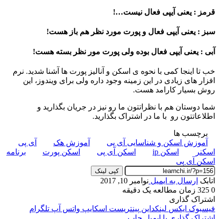
قرمز : یعنی آیپی فعال نیست…!
سبز : یعنی آیپی فعال و پورت مورد نظر هم باز هست!
آبی : یعنی آیپی فعال بوده ولی پورت مور نظر بسته هست!
خب تا اینجا کمی با نحوه ی اسکن و آنالیز پورت ها آشنا شدید. نرم
افزار های زیادی در این زمینه وجود داره ولی برای ویندوز، این
روش بسیار کارامد هست.
شما دوستان هم با نظراتتون ما رو نیز در جریان بگذارید و
اطلاعاتتون رو با ما در اشتراک بگذارید.
برچسب ها
آموزش اسکن و شناسایی آی پی
آموزش هک
آی پی
اسکنر
اسکن ip
اسکن آی پی
اسکن پورت
برنامه
اسکن آی پی
کپی لینک
اتابک
ارسال به ایمیل
نوامبر 10, 2017
0
325
زمان مطالعه یک دقیقه
اشتراک گذاری
فیسبوک
ایکس
لینکداین
پینتریست
اسکایپ
واتس آپ
تلگرام
اشتراک گذاری با ایمیل
چاپ