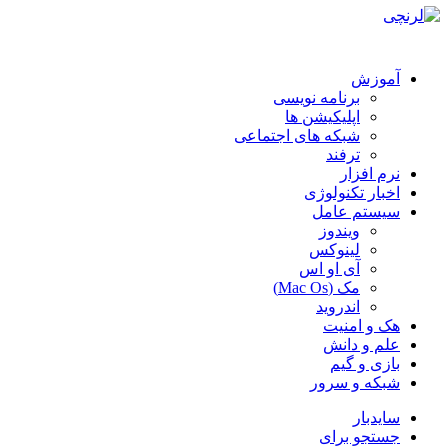
آموزش
برنامه نویسی
اپلیکیشن ها
شبکه های اجتماعی
ترفند
نرم افزار
اخبار تکنولوژی
سیستم عامل
ویندوز
لینوکس
آی او اس
مک (Mac Os)
اندروید
هک و امنیت
علم و دانش
بازی و گیم
شبکه و سرور
سایدبار
جستجو برای