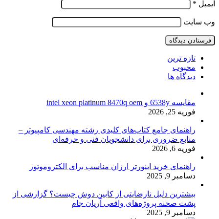
ایمیل
*
وب‌ سایت
تازه ترین
محبوب
دیدگاه ها
مقایسه 6538y و intel xeon platinum 8470q oem
فوریه 25, 2026
راهنمای جامع کتاب‌های کلیدی رشته مهندسی کامپیوتر –
منابع ضروری برای دانشجویان فنی و حرفه‌ای
فوریه 6, 2026
راهنمای خرید اینورتر ارزان مناسب برای الکتروموتور
دسامبر 9, 2025
بیشترین دلیل نارضایتی از کابین دوش چیست؟ گزارشی از
پشت صحنه پروژه‌های واقعی آریان جام
دسامبر 9, 2025