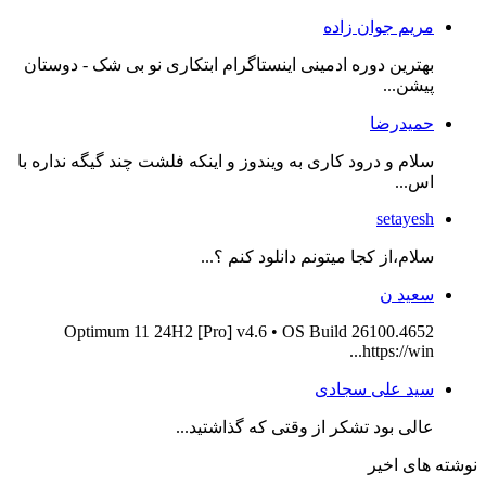
مریم جوان زاده
بهترین دوره ادمینی اینستاگرام ابتکاری نو بی شک - دوستان
پیشن...
حمیدرضا
سلام و درود کاری به ویندوز و اینکه فلشت چند گیگه نداره با
اس...
setayesh
سلام،از کجا میتونم دانلود کنم ؟...
سعید ن
Optimum 11 24H2 [Pro] v4.6 • OS Build 26100.4652
https://win...
سید علی سجادی
عالی بود تشکر از وقتی که گذاشتید...
نوشته های اخیر