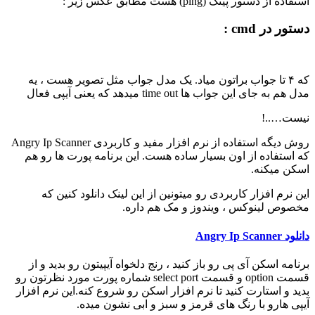
استفاده از دستور پینگ (ping) هست مطابق عکس زیر :
دستور در cmd :
که ۴ تا جواب براتون میاد. یک مدل جواب مثل تصویر هست ، یه
مدل هم به جای این جواب ها time out میدهد که یعنی آیپی فعال
نیست…..!
روش دیگه استفاده از نرم افزار مفید و کاربردی Angry Ip Scanner
که استفاده از اون بسیار ساده هست. این برنامه پورت ها رو هم
اسکن میکنه.
این نرم افزار کاربردی رو میتونین از این لینک دانلود کنین که
مخصوص لینوکس ، ویندوز و مک هم داره.
دانلود Angry Ip Scanner
برنامه اسکن آی پی رو باز کنید ، رنج دلخواه آیپیتون رو بدید و از
قسمت option و قسمت select port شماره پورت مورد نظرتون رو
بدید و استارت کنید تا نرم افزار اسکن رو شروع کنه.این نرم افزار
آیپی هارو با رنگ های قرمز و سبز و ابی نشون میده.