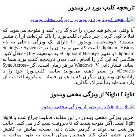
تاریخچه کلیپ بورد در ویندوز
آیا وقتی می‌خواهید چیزی را جای‌گذاری کنید و متوجه می‌شوید که
قبلاً با کپی کردن چیز دیگری کلیپ‌بورد را پاک کرده‌اید، از آن متنفر
نیستید؟ خوشبختانه، ویندوز ۱۰ دارای یک ویژگی داخلی به نام
Clipboard History است که می توانید آن را در Settings > System >
Clipboard با تغییر «Clipboard History» به موقعیت «On» فعال کنید.
هنگامی که این کار را انجام دادید، دیدن تاریخچه کلیپ بورد شما به
آسانی فشار دادن Windows+V در هر زمان است. اگر «Sync Across
Devices» را تغییر دهید، می‌توانید سابقه کلیپ‌بورد خود را با
رایانه‌های ویندوزی دیگری که با همان حساب مایکروسافت به آن
وارد شده‌اید به اشتراک بگذارید.
Night Light از ویژگی مخفی ویندوز
اخرین ویژگی مخفی ویندوز در این مقاله، قابلیت چراغ شب یا night
light است. اگر متوجه شدید که تا دیروقت شب کار می کنید، حالت
نور شب می تواند با گرمتر نشان دادن صفحه نمایش به کاهش
فشار چشم کمک کند. همچنین ممکن است به طور موقت به