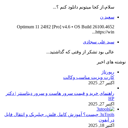
سلام،از کجا میتونم دانلود کنم ؟...
سعید ن
Optimum 11 24H2 [Pro] v4.6 • OS Build 26100.4652
https://win...
سید علی سجادی
عالی بود تشکر از وقتی که گذاشتید...
نوشته های اخیر
رپورتاژ
کارت ویزیت مناسب وکالت
اکتبر 27, 2025
راهنمای خرید و قیمت سرور هاست و سرور دیتاسنتر | دکتر
HP
اکتبر 27, 2025
3uTools چیست؟ آموزش کامل فلش، جیلبریک و انتقال فایل
در آیفون
اکتبر 18, 2025