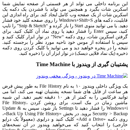
این برنامه داخلی می تواند از هر قسمتی از صفحه نمایش شما
اسکرین شات بگیرد و همچنین می تواند با فشردن یک دکمه یک
اسکرین شات از یک صفحه وب کامل ایجاد کند. برای راه اندازی این
قابلیت، دکمه های Windows+Shift+S را روی صفحه کلید خود فشار
دهید. یا می توانید منوی Start را باز کرده و “Snip & Sketch” را تایپ
کنید، سپس Enter را فشار دهید یا روی نماد آن کلیک کنید. برای
گرفتن اسکرین شات، روی دکمه “New” در نوار ابزار کلیک کنید و
سپس با استفاده از موس خود ناحیه مورد نظر را برجسته کنید.
نتیجه را در پنجره خواهید دید و می توانید با کلیک کردن روی دکمه
ذخیره (یک نماد فلاپی دیسک) در نوار ابزار آن را ذخیره کنید.
پشتیبان گیری از ویندوز با Time Machine
یک ویژگی داخلی ویندوز ۱۰ به نام File History به طور پیش فرض
هر ساعت از فایل های شما نسخه پشتیبان تهیه می کند، اما می
توانید فرکانس را به کمتر از هر ۱۰ دقیقه تغییر دهید. این شبیه
ماشین زمان در مک است. برای روشن کردن File History،
Windows+i را فشار دهید تا Settings باز شود، سپس به Update &
Security > Backup بروید. در بخش «Back Up Using File History»،
روی دکمه «Add a Drive» کلیک کنید و درایوی (معمولاً یک درایو
خارجی) را انتخاب کنید که می‌خواهید ویندوز در آن نسخه‌های