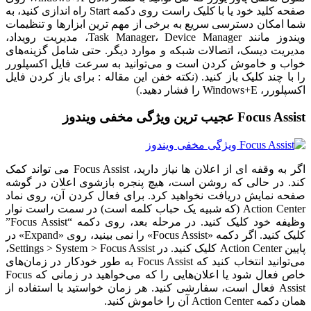
صفحه کلید خود یا با کلیک راست روی دکمه Start راه اندازی کنید، به
شما امکان دسترسی سریع به برخی از مهم ترین ابزارها و تنظیمات
ویندوز مانند Task Manager، Device Manager، مدیریت رویداد،
مدیریت دیسک، اتصالات شبکه و موارد دیگر. حتی شامل گزینه‌های
خواب و خاموش کردن است و می‌توانید به سرعت فایل اکسپلورر
را با چند کلیک باز کنید. (نکته خفن این مقاله : برای باز کردن فایل
اکسپلورر، Windows+E را فشار دهید.)
Focus Assist عجیب ترین ویژگی مخفی ویندوز
اگر به وقفه ای از اعلان ها نیاز دارید، Focus Assist می تواند کمک
کند. در حالی که روشن است، هیچ پنجره بازشوی اعلان در گوشه
صفحه نمایش دریافت نخواهید کرد. برای فعال کردن آن، روی نماد
Action Center (که شبیه یک حباب کلمه است) در سمت راست نوار
وظیفه خود کلیک کنید. در مرحله بعد، روی دکمه “Focus Assist”
کلیک کنید. اگر دکمه «Focus Assist» را نمی بینید، روی «Expand» در
پایین Action Center کلیک کنید. در Settings > System > Focus Assist،
می‌توانید انتخاب کنید که Focus Assist به طور خودکار در زمان‌های
خاص فعال شود یا اعلان‌هایی را که می‌خواهید در زمانی که Focus
Assist فعال است، سفارشی کنید. هر زمان خواستید با استفاده از
همان دکمه Action Center آن را خاموش کنید.