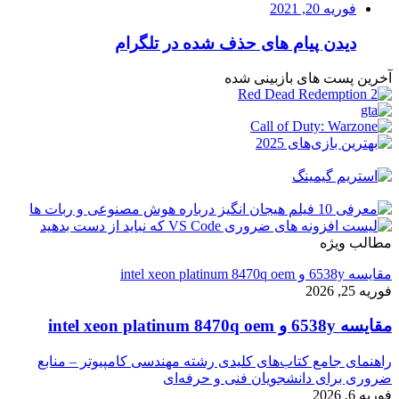
فوریه 20, 2021
دیدن پیام های حذف شده در تلگرام
آخرین پست های بازبینی شده
مطالب ویژه
مقایسه 6538y و intel xeon platinum 8470q oem
فوریه 25, 2026
مقایسه 6538y و intel xeon platinum 8470q oem
راهنمای جامع کتاب‌های کلیدی رشته مهندسی کامپیوتر – منابع
ضروری برای دانشجویان فنی و حرفه‌ای
فوریه 6, 2026