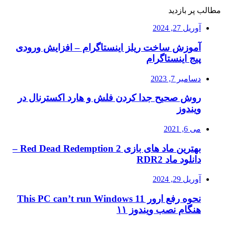
مطالب پر بازدید
آوریل 27, 2024
آموزش ساخت ریلز اینستاگرام – افزایش ورودی
پیج اینستاگرام
دسامبر 7, 2023
روش صحیح جدا کردن فلش و هارد اکسترنال در
ویندوز
می 6, 2021
بهترین ماد های بازی Red Dead Redemption 2 –
دانلود ماد RDR2
آوریل 29, 2024
نحوه رفع ارور This PC can’t run Windows 11
هنگام نصب ویندوز ۱۱