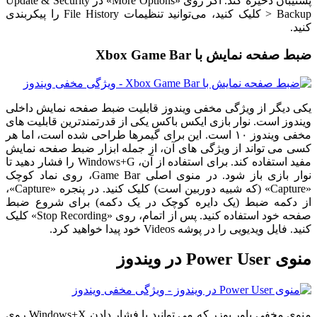
پشتیبان ذخیره کند. اگر روی «More Options» در Update & Security
> Backup کلیک کنید، می‌توانید تنظیمات File History را پیکربندی
کنید.
ضبط صفحه نمایش با Xbox Game Bar
یکی دیگر از ویژگی مخفی ویندوز قابلیت ضبط صفحه نمایش داخلی
ویندوز است. نوار بازی ایکس باکس یکی از قدرتمندترین قابلیت های
مخفی ویندوز ۱۰ است. این برای گیمرها طراحی شده است، اما هر
کسی می تواند از ویژگی های آن، از جمله ابزار ضبط صفحه نمایش
مفید استفاده کند. برای استفاده از آن، Windows+G را فشار دهید تا
نوار بازی باز شود. در منوی اصلی Game Bar، روی نماد کوچک
«Capture» (که شبیه دوربین است) کلیک کنید. در پنجره «Capture»،
از دکمه ضبط (یک دایره کوچک در یک دکمه) برای شروع ضبط
صفحه خود استفاده کنید. پس از اتمام، روی «Stop Recording» کلیک
کنید. فایل ویدیویی را در پوشه Videos خود پیدا خواهید کرد.
منوی Power User در ویندوز
منوی مخفی پاور یوزر که می توانید با فشار دادن Windows+X روی