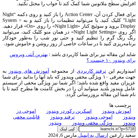
افزایش سطح ملاتونین شما کمک کند تا خواب را مختل نکنید.
برای فعال کردن آن، Action Center را باز کنید و روی دکمه “Night
Light” کلیک کنید. یا می‌توانید تنظیمات را باز کنید و به System >
Display بروید و سوئیچ کنار «Night Light» را روی «On» قرار دهید.
اگر روی «Night Light Settings» در همان منو کلیک کنید، می‌توانید
رنگ رنگ گرم را تنظیم کنید و حتی نور شب را به‌طور خودکار
برنامه‌ریزی کنید تا در ساعات خاصی از روز روشن و خاموش شود.
شاید این مقاله نیز برای شما کاربردی باشد :
بهترین آنتی ویروس
برای ویندوز ۱۰ چیست ؟
امیدواریم این
ترفند کاربردی
از مجموعه
آموزش های ویندوز
به
جهت معرفی ۱۰ ویژگی مخفی ویندوز که باید آنها را بدانید برای شما
عزیزان مفید واقع شده باشد؛ اگر شما نیز ویژگی مخفی از سیستم
عامل ویندوز بلدید میتوانید آن را در بخش کامنت ها مطرح کنید تا با
نام شما این مقاله بروزرسانی گردد.
برچسب ها
آموزش ویندوز
اسکرین رکوردر ویندوز
اموجی در
ویندوز
اموجی ویندوز
ترفند ویندوز
قابلیت مخفی
ویندوز
ویژگی مخفی ویندوز
ویندوز
کپی لینک
سعید زارعین
ارسال به ایمیل
مارس 6, 2024