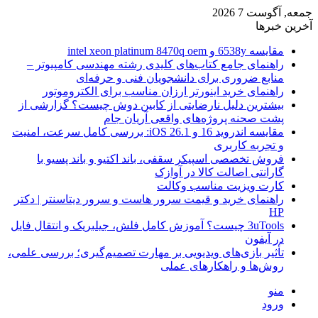
جمعه, آگوست 7 2026
آخرین خبرها
مقایسه 6538y و intel xeon platinum 8470q oem
راهنمای جامع کتاب‌های کلیدی رشته مهندسی کامپیوتر –
منابع ضروری برای دانشجویان فنی و حرفه‌ای
راهنمای خرید اینورتر ارزان مناسب برای الکتروموتور
بیشترین دلیل نارضایتی از کابین دوش چیست؟ گزارشی از
پشت صحنه پروژه‌های واقعی آریان جام
مقایسه اندروید 16 و iOS 26.1: بررسی کامل سرعت، امنیت
و تجربه کاربری
فروش تخصصی اسپیکر سقفی، باند اکتیو و باند پسیو با
گارانتی اصالت کالا در آوازک
کارت ویزیت مناسب وکالت
راهنمای خرید و قیمت سرور هاست و سرور دیتاسنتر | دکتر
HP
3uTools چیست؟ آموزش کامل فلش، جیلبریک و انتقال فایل
در آیفون
تأثیر بازی‌های ویدیویی بر مهارت تصمیم‌گیری؛ بررسی علمی،
روش‌ها و راهکارهای عملی
منو
ورود