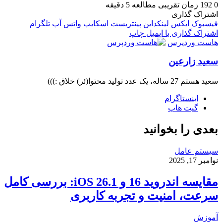
0
192
زمان تقریبی مطالعه 5 دقیقه
اشتراک گذاری
فیسبوک
ایکس
لینکداین
پینتریست
اسکایپ
واتس آپ
تلگرام
اشتراک گذاری با ایمیل
چاپ
هاست وردپرس
سعید زارعین
سعید هستم 27 ساله، یک عدد تولید محتوا(ئر) خلاق :)))
اینستاگرام
گیت ‌هاب
بعدی را بخوانید
سیستم عامل
نوامبر 17, 2025
مقایسه اندروید 16 و iOS 26.1: بررسی کامل
سرعت، امنیت و تجربه کاربری
آموزش