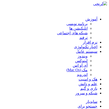
آموزش
برنامه نویسی
اپلیکیشن ها
شبکه های اجتماعی
ترفند
نرم افزار
اخبار تکنولوژی
سیستم عامل
ویندوز
لینوکس
آی او اس
مک (Mac Os)
اندروید
هک و امنیت
علم و دانش
بازی و گیم
شبکه و سرور
سایدبار
جستجو برای