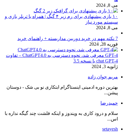
می 8, 2024
۱۰ بازی پیشنهادی برای رم زیر ۴ گیگ | همراه با تریلر بازی و
سیستم مورد نیاز
می 8, 2024
7 نکته مهم در خرید دوربین مداربسته + راهنمای خرید
فوریه 28, 2024
GPT-4 معرفی شد، نحوه دسترسی به ChatGPT4.0 – تفاوت
chat GPT-4 با نسخه 3.5
ژانویه 3, 2024
مریم جوان زاده
بهترین دوره ادمینی اینستاگرام ابتکاری نو بی شک - دوستان
پیشن...
حمیدرضا
سلام و درود کاری به ویندوز و اینکه فلشت چند گیگه نداره با
اس...
setayesh