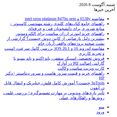
شنبه, آگوست 8 2026
آخرین خبرها
مقایسه 6538y و intel xeon platinum 8470q oem
راهنمای جامع کتاب‌های کلیدی رشته مهندسی کامپیوتر –
منابع ضروری برای دانشجویان فنی و حرفه‌ای
راهنمای خرید اینورتر ارزان مناسب برای الکتروموتور
بیشترین دلیل نارضایتی از کابین دوش چیست؟ گزارشی از
پشت صحنه پروژه‌های واقعی آریان جام
مقایسه اندروید 16 و iOS 26.1: بررسی کامل سرعت، امنیت
و تجربه کاربری
فروش تخصصی اسپیکر سقفی، باند اکتیو و باند پسیو با
گارانتی اصالت کالا در آوازک
کارت ویزیت مناسب وکالت
راهنمای خرید و قیمت سرور هاست و سرور دیتاسنتر | دکتر
HP
3uTools چیست؟ آموزش کامل فلش، جیلبریک و انتقال فایل
در آیفون
تأثیر بازی‌های ویدیویی بر مهارت تصمیم‌گیری؛ بررسی علمی،
روش‌ها و راهکارهای عملی
منو
ورود