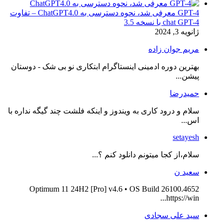
GPT-4 معرفی شد، نحوه دسترسی به ChatGPT4.0 – تفاوت
chat GPT-4 با نسخه 3.5
ژانویه 3, 2024
مریم جوان زاده
بهترین دوره ادمینی اینستاگرام ابتکاری نو بی شک - دوستان
پیشن...
حمیدرضا
سلام و درود کاری به ویندوز و اینکه فلشت چند گیگه نداره با
اس...
setayesh
سلام،از کجا میتونم دانلود کنم ؟...
سعید ن
Optimum 11 24H2 [Pro] v4.6 • OS Build 26100.4652
https://win...
سید علی سجادی