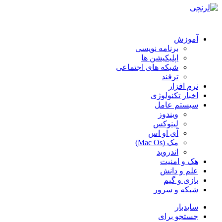
آموزش
برنامه نویسی
اپلیکیشن ها
شبکه های اجتماعی
ترفند
نرم افزار
اخبار تکنولوژی
سیستم عامل
ویندوز
لینوکس
آی او اس
مک (Mac Os)
اندروید
هک و امنیت
علم و دانش
بازی و گیم
شبکه و سرور
سایدبار
جستجو برای