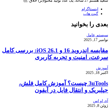
سعید هستم 27 ساله، یک عدد تولید محتوا(ئر) خلاق :)))
اینستاگرام
گیت ‌هاب
بعدی را بخوانید
سیستم عامل
نوامبر 17, 2025
مقایسه اندروید 16 و iOS 26.1: بررسی کامل
سرعت، امنیت و تجربه کاربری
آموزش
اکتبر 18, 2025
3uTools چیست؟ آموزش کامل فلش،
جیلبریک و انتقال فایل در آیفون
آی او اس
ژوئن 8, 2025