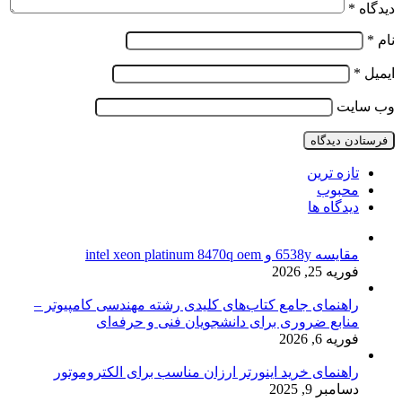
دیدگاه
*
نام
*
ایمیل
*
وب‌ سایت
تازه ترین
محبوب
دیدگاه ها
مقایسه 6538y و intel xeon platinum 8470q oem
فوریه 25, 2026
راهنمای جامع کتاب‌های کلیدی رشته مهندسی کامپیوتر –
منابع ضروری برای دانشجویان فنی و حرفه‌ای
فوریه 6, 2026
راهنمای خرید اینورتر ارزان مناسب برای الکتروموتور
دسامبر 9, 2025