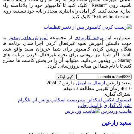
باشید. روی “Restart” کلیک کنید تا کامپیوتر خود را بلافاصله راه
اندازی مجدد کنید. اگر آماده راه اندازی مجدد رایانه خود نیستید، روی
“Exit without restart” کلیک کنید.
امیدواریم این
ترفند کاربردی
از مجموعه
آموزش های ویندوز
به
جهت دانستن آموزش نحوه غیرفعال کردن اجرا شدن برنامه ها
هنگام روشن کردن کامپیوتر برای شما عزیزان مفید واقع شده
باشد؛ اگر شما نیز روشی برای نحوه غیرفعال کردن برنامه های
Startup در ویندوز می‌دانید، میتوانید آن را در بخش کامنت ها مطرح
کنید تا با نام شما این مقاله بروزرسانی گردد.
کپی لینک
سعید زارعین
ارسال به ایمیل
مارس 7, 2024
0
461
زمان تقریبی مطالعه 3 دقیقه
اشتراک گذاری
فیسبوک
ایکس
لینکداین
پینتریست
اسکایپ
واتس آپ
تلگرام
اشتراک گذاری با ایمیل
چاپ
هاست وردپرس
سعید زارعین