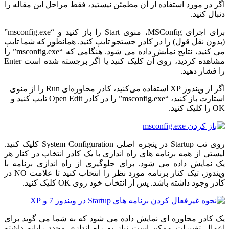
اگر در مورد استفاده از آن مطمئن نیستید، فقط مراحل این مقاله را
دنبال کنید.
برای اجرای MSConfig، منوی Start را باز کنید و “msconfig.exe”
(بدون نقل قول) را در کادر جستجو تایپ کنید. همانطور که شما تایپ
می کنید، نتایج نمایش داده می شود. هنگامی که “msconfig.exe” را
مشاهده کردید، روی آن کلیک کنید یا اگر برجسته شده است Enter
را فشار دهید.
اگر از ویندوز XP استفاده می‌کنید، کادر محاوره‌ای Run را از منوی
استارت باز کنید، “msconfig.exe” را در کادر Open Edit تایپ کنید و
OK را کلیک کنید.
روی تب Startup در پنجره اصلی System Configuration کلیک کنید.
لیستی از همه برنامه های راه اندازی با یک کادر انتخاب در کنار هر
یک نمایش داده می شود. برای جلوگیری از راه اندازی برنامه با
ویندوز، تیک کنار برنامه مورد نظر را انتخاب کنید تا علامت NO در
کادر وجود داشته باشد. پس از انتخاب خود روی OK کلیک کنید.
یک کادر محاوره ای نمایش داده می شود که به شما می گوید برای
اعمال تغییرات ممکن است نیاز به راه اندازی مجدد رایانه داشته