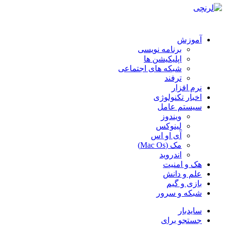
آموزش
برنامه نویسی
اپلیکیشن ها
شبکه های اجتماعی
ترفند
نرم افزار
اخبار تکنولوژی
سیستم عامل
ویندوز
لینوکس
آی او اس
مک (Mac Os)
اندروید
هک و امنیت
علم و دانش
بازی و گیم
شبکه و سرور
سایدبار
جستجو برای