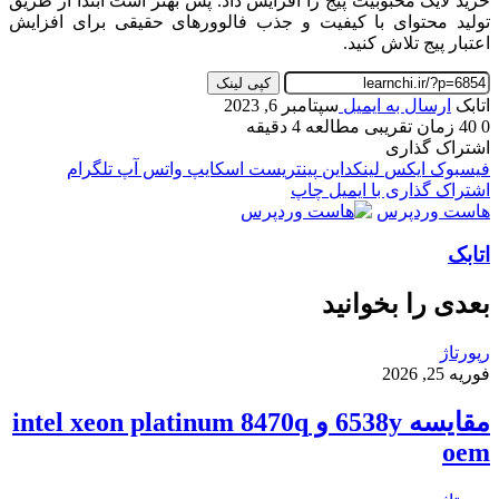
خرید لایک محبوبیت پیج را افزایش داد. پس بهتر است ابتدا از طریق
تولید محتوای با کیفیت و جذب فالوورهای حقیقی برای افزایش
اعتبار پیج تلاش کنید.
کپی لینک
اتابک
ارسال به ایمیل
سپتامبر 6, 2023
0
40
زمان تقریبی مطالعه 4 دقیقه
اشتراک گذاری
فیسبوک
ایکس
لینکداین
پینتریست
اسکایپ
واتس آپ
تلگرام
اشتراک گذاری با ایمیل
چاپ
هاست وردپرس
اتابک
بعدی را بخوانید
رپورتاژ
فوریه 25, 2026
مقایسه 6538y و intel xeon platinum 8470q
oem