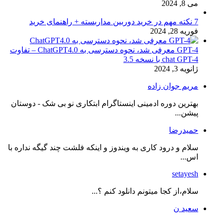
می 8, 2024
7 نکته مهم در خرید دوربین مداربسته + راهنمای خرید
فوریه 28, 2024
GPT-4 معرفی شد، نحوه دسترسی به ChatGPT4.0 – تفاوت
chat GPT-4 با نسخه 3.5
ژانویه 3, 2024
مریم جوان زاده
بهترین دوره ادمینی اینستاگرام ابتکاری نو بی شک - دوستان
پیشن...
حمیدرضا
سلام و درود کاری به ویندوز و اینکه فلشت چند گیگه نداره با
اس...
setayesh
سلام،از کجا میتونم دانلود کنم ؟...
سعید ن