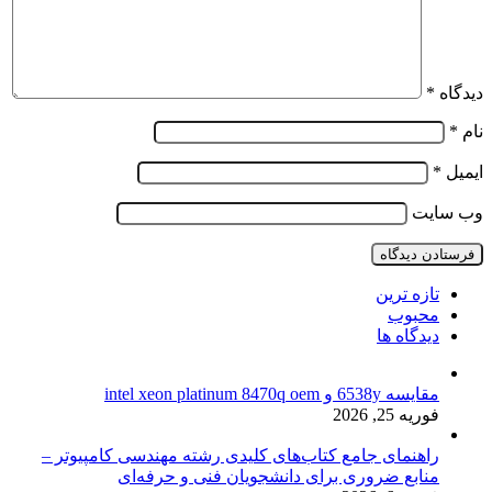
دیدگاه
*
نام
*
ایمیل
*
وب‌ سایت
تازه ترین
محبوب
دیدگاه ها
مقایسه 6538y و intel xeon platinum 8470q oem
فوریه 25, 2026
راهنمای جامع کتاب‌های کلیدی رشته مهندسی کامپیوتر –
منابع ضروری برای دانشجویان فنی و حرفه‌ای