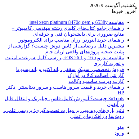
یکشنبه, آگوست 9 2026
آخرین خبرها
مقایسه 6538y و intel xeon platinum 8470q oem
راهنمای جامع کتاب‌های کلیدی رشته مهندسی کامپیوتر –
منابع ضروری برای دانشجویان فنی و حرفه‌ای
راهنمای خرید اینورتر ارزان مناسب برای الکتروموتور
بیشترین دلیل نارضایتی از کابین دوش چیست؟ گزارشی از
پشت صحنه پروژه‌های واقعی آریان جام
مقایسه اندروید 16 و iOS 26.1: بررسی کامل سرعت، امنیت
و تجربه کاربری
فروش تخصصی اسپیکر سقفی، باند اکتیو و باند پسیو با
گارانتی اصالت کالا در آوازک
کارت ویزیت مناسب وکالت
راهنمای خرید و قیمت سرور هاست و سرور دیتاسنتر | دکتر
HP
3uTools چیست؟ آموزش کامل فلش، جیلبریک و انتقال فایل
در آیفون
تأثیر بازی‌های ویدیویی بر مهارت تصمیم‌گیری؛ بررسی علمی،
روش‌ها و راهکارهای عملی
منو
ورود