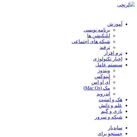
آموزش
برنامه نویسی
اپلیکیشن ها
شبکه های اجتماعی
ترفند
نرم افزار
اخبار تکنولوژی
سیستم عامل
ویندوز
لینوکس
آی او اس
مک (Mac Os)
اندروید
هک و امنیت
علم و دانش
بازی و گیم
شبکه و سرور
سایدبار
جستجو برای