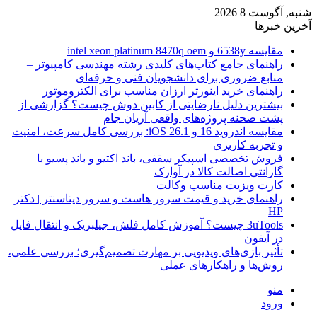
شنبه, آگوست 8 2026
آخرین خبرها
مقایسه 6538y و intel xeon platinum 8470q oem
راهنمای جامع کتاب‌های کلیدی رشته مهندسی کامپیوتر –
منابع ضروری برای دانشجویان فنی و حرفه‌ای
راهنمای خرید اینورتر ارزان مناسب برای الکتروموتور
بیشترین دلیل نارضایتی از کابین دوش چیست؟ گزارشی از
پشت صحنه پروژه‌های واقعی آریان جام
مقایسه اندروید 16 و iOS 26.1: بررسی کامل سرعت، امنیت
و تجربه کاربری
فروش تخصصی اسپیکر سقفی، باند اکتیو و باند پسیو با
گارانتی اصالت کالا در آوازک
کارت ویزیت مناسب وکالت
راهنمای خرید و قیمت سرور هاست و سرور دیتاسنتر | دکتر
HP
3uTools چیست؟ آموزش کامل فلش، جیلبریک و انتقال فایل
در آیفون
تأثیر بازی‌های ویدیویی بر مهارت تصمیم‌گیری؛ بررسی علمی،
روش‌ها و راهکارهای عملی
منو
ورود