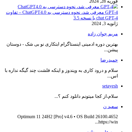
فوریه 28, 2024
GPT-4 معرفی شد، نحوه دسترسی به ChatGPT4.0 – تفاوت
chat GPT-4 با نسخه 3.5
ژانویه 3, 2024
مریم جوان زاده
بهترین دوره ادمینی اینستاگرام ابتکاری نو بی شک - دوستان
پیشن...
حمیدرضا
سلام و درود کاری به ویندوز و اینکه فلشت چند گیگه نداره با
اس...
setayesh
سلام،از کجا میتونم دانلود کنم ؟...
سعید ن
Optimum 11 24H2 [Pro] v4.6 • OS Build 26100.4652
https://win...