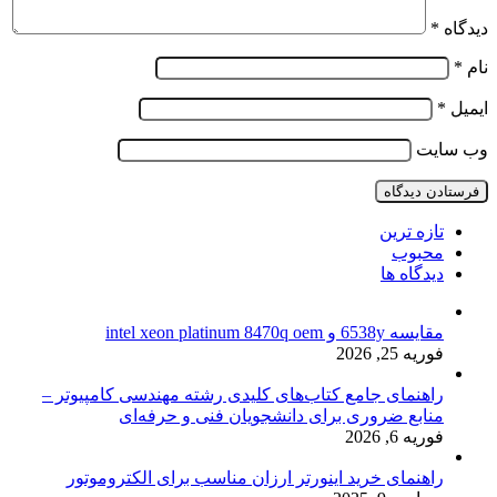
دیدگاه
*
نام
*
ایمیل
*
وب‌ سایت
تازه ترین
محبوب
دیدگاه ها
مقایسه 6538y و intel xeon platinum 8470q oem
فوریه 25, 2026
راهنمای جامع کتاب‌های کلیدی رشته مهندسی کامپیوتر –
منابع ضروری برای دانشجویان فنی و حرفه‌ای
فوریه 6, 2026
راهنمای خرید اینورتر ارزان مناسب برای الکتروموتور