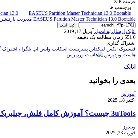
فرمت ZIP
برچسب ها
cian 13.0
EASEUS Partition Master Technician 13.0 Bootable
EASEUS Partition Master Technician 13.0 Bootable مدیریت پارتیشن
کپی لینک
اتابک
ارسال به ایمیل
آوریل 17, 2019
0
551
زمان مطالعه یک دقیقه
اشتراک گذاری
فیسبوک
ایکس
لینکداین
پینتریست
اسکایپ
واتس آپ
تلگرام
اشتراک گذ
هاست وردپرس
اتابک
بعدی را بخوانید
آموزش
اکتبر 18, 2025
3uTools چیست؟ آموزش کامل فلش، جیلبریک و انتقال فایل در آیفون
ویندوز
فوریه 23, 2025