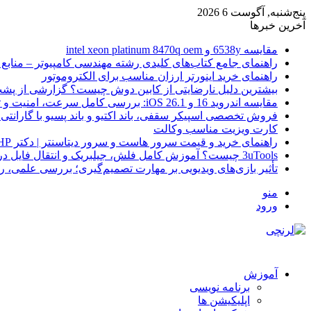
پنج‌شنبه, آگوست 6 2026
آخرین خبرها
مقایسه 6538y و intel xeon platinum 8470q oem
راهنمای جامع کتاب‌های کلیدی رشته مهندسی کامپیوتر – منابع
راهنمای خرید اینورتر ارزان مناسب برای الکتروموتور
بیشترین دلیل نارضایتی از کابین دوش چیست؟ گزارشی از پشت
مقایسه اندروید 16 و iOS 26.1: بررسی کامل سرعت، امنیت و تجربه کاربری
فروش تخصصی اسپیکر سقفی، باند اکتیو و باند پسیو با گارانتی 
کارت ویزیت مناسب وکالت
راهنمای خرید و قیمت سرور هاست و سرور دیتاسنتر | دکتر HP
3uTools چیست؟ آموزش کامل فلش، جیلبریک و انتقال فایل در آیفون
تأثیر بازی‌های ویدیویی بر مهارت تصمیم‌گیری؛ بررسی علمی، 
منو
ورود
آموزش
برنامه نویسی
اپلیکیشن ها