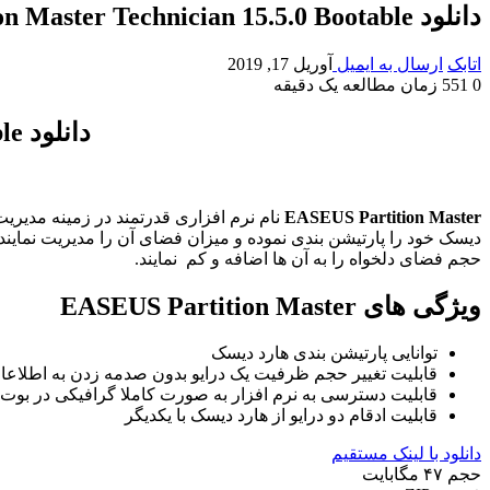
دانلود EASEUS Partition Master Technician 15.5.0 Bootable مدیریت پارتیشن
اتابک
ارسال به ایمیل
آوریل 17, 2019
0
551
زمان مطالعه یک دقیقه
دانلود EASEUS Partition Master Technician 15.5.0 Bootable
EASEUS Partition Master
نام نرم افزاری قدرتمند در زمینه مدیریت 
دیسک خود را پارتیشن بندی نموده و میزان فضای آن را مدیریت نمایند. 
حجم فضای دلخواه را به آن ها اضافه و کم نمایند.
ویژگی های EASEUS Partition Master
توانایی پارتیشن بندی هارد دیسک
قابلیت تغییر حجم ظرفیت یک درایو بدون صدمه زدن به اطلاعات
قابلیت دسترسی به نرم افزار به صورت کاملا گرافیکی در بو
قابلیت ادقام دو درایو از هارد دیسک با یکدیگر
دانلود با لینک مستقیم
حجم ۴۷ مگابایت