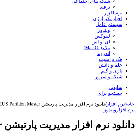
شبکه های اجتماعی
ترفند
نرم افزار
اخبار تکنولوژی
سیستم عامل
ویندوز
لینوکس
آی او اس
مک (Mac Os)
اندروید
هک و امنیت
علم و دانش
بازی و گیم
شبکه و سرور
سایدبار
جستجو برای
خانه
/
نرم افزار
/
دانلود نرم افزار مدیریت پارتیشن EASEUS Partition Master
نرم افزار
ویندوز
دانلود نرم افزار مدیریت پارتیشن EASEUS Partition Master