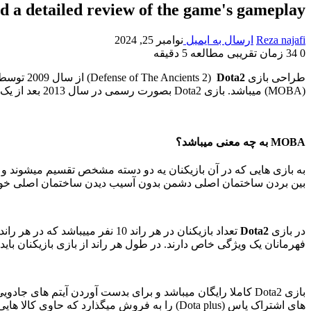
d a detailed review of the game's gameplay
Reza najafi
ارسال به ایمیل
نوامبر 25, 2024
0
34
زمان تقریبی مطالعه 5 دقیقه
طراحی بازی
Dota2
(
Defense of The Ancients 2
(MOBA) میباشد. بازی Dota2 بصورت رسمی در سال 2013 بعد از یک نشر بتا منتشر شد و برای سیستم های ویندوزی در دسترس قرار گرفت.
MOBA به چه معنی میباشد؟
به بازی هایی که در آن بازیکنان یه دو دسته مشخص تقسیم میشوند و ب
بین بردن ساختمان اصلی دشمن بدون آسیب دیدن ساختمان اصلی خود
در بازی
Dota2
فهرمانان یک ویژگی خاص دارند. در طول هر راند از بازی بازیکنان باید
بازی Dota2 کاملا رایگان میباشد و برای بدست آوردن آیتم ها
های اشتراک پاس (Dota plus) را به فروش میگذارد که حاوی کالا هایی مانند لوازم آرایشی قهرمانان یا بسته های جایگزین صدا وجود دارد که در طول بازی غیر قابل تغییر است.