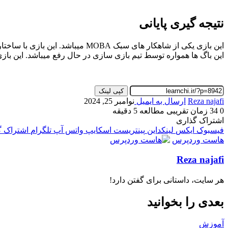
نتیجه گیری پایانی
این بازی یکی از شاهکار های سبک 
این باگ ها همواره توسط تیم بازی سازی در حال رفع میباشد. این با
کپی لینک
Reza najafi
ارسال به ایمیل
نوامبر 25, 2024
0
34
زمان تقریبی مطالعه 5 دقیقه
اشتراک گذاری
فیسبوک
ایکس
لینکداین
پینتریست
اسکایپ
واتس آپ
تلگرام
اشتراک گذ
هاست وردپرس
Reza najafi
هر سایت، داستانی برای گفتن دارد!
بعدی را بخوانید
آموزش