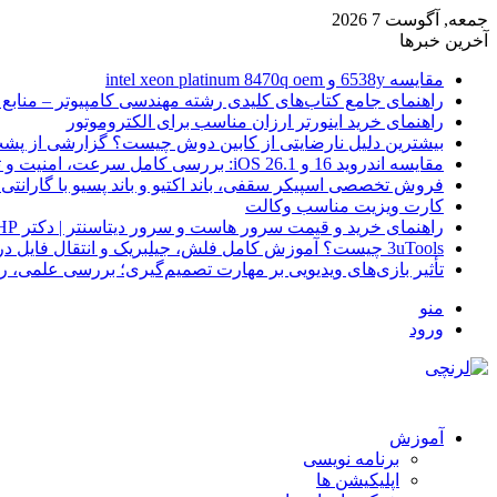
جمعه, آگوست 7 2026
آخرین خبرها
مقایسه 6538y و intel xeon platinum 8470q oem
راهنمای جامع کتاب‌های کلیدی رشته مهندسی کامپیوتر – منابع
راهنمای خرید اینورتر ارزان مناسب برای الکتروموتور
بیشترین دلیل نارضایتی از کابین دوش چیست؟ گزارشی از پشت
مقایسه اندروید 16 و iOS 26.1: بررسی کامل سرعت، امنیت و تجربه کاربری
فروش تخصصی اسپیکر سقفی، باند اکتیو و باند پسیو با گارانتی 
کارت ویزیت مناسب وکالت
راهنمای خرید و قیمت سرور هاست و سرور دیتاسنتر | دکتر HP
3uTools چیست؟ آموزش کامل فلش، جیلبریک و انتقال فایل در آیفون
تأثیر بازی‌های ویدیویی بر مهارت تصمیم‌گیری؛ بررسی علمی، 
منو
ورود
آموزش
برنامه نویسی
اپلیکیشن ها