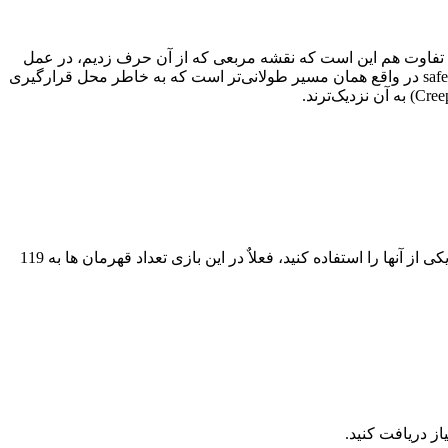
وشه پایینی و به راه وسط یا ofllane گوشه پایینی گفته می‌شود. دلیل این تفاوت هم این است که نقشه مربعی که از آن حرف زدیم، در عمل
یک مربع کاملا دقیق نیست و بیشتر یک مستطیل شبیه به مربع است که ضلع‌ های آن با هم از نظر اندازه تفاوت دارند. نتیجه این است که safelane در واقع همان مسیر طولانی‌تر است که به خاطر محل قرارگیری
Cree
) به آن نزدیک‌ترند.
به قهرمانان انتخابی شما در بازی گفته میشود که هر کدام از این قهرمانان دارای قدرت خاصی میباشند و شما میتوانید بستگی به علایق خود یکی از آنها را استفاده کنید، فعلاٌ در این بازی تعداد قهرمان ها به 119
ز دریافت کنید.