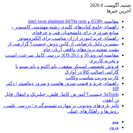
شنبه, آگوست 8 2026
آخرین خبرها
مقایسه 6538y و intel xeon platinum 8470q oem
راهنمای جامع کتاب‌های کلیدی رشته مهندسی کامپیوتر –
منابع ضروری برای دانشجویان فنی و حرفه‌ای
راهنمای خرید اینورتر ارزان مناسب برای الکتروموتور
بیشترین دلیل نارضایتی از کابین دوش چیست؟ گزارشی از
پشت صحنه پروژه‌های واقعی آریان جام
مقایسه اندروید 16 و iOS 26.1: بررسی کامل سرعت، امنیت
و تجربه کاربری
فروش تخصصی اسپیکر سقفی، باند اکتیو و باند پسیو با
گارانتی اصالت کالا در آوازک
کارت ویزیت مناسب وکالت
راهنمای خرید و قیمت سرور هاست و سرور دیتاسنتر | دکتر
HP
3uTools چیست؟ آموزش کامل فلش، جیلبریک و انتقال فایل
در آیفون
تأثیر بازی‌های ویدیویی بر مهارت تصمیم‌گیری؛ بررسی علمی،
روش‌ها و راهکارهای عملی
منو
ورود