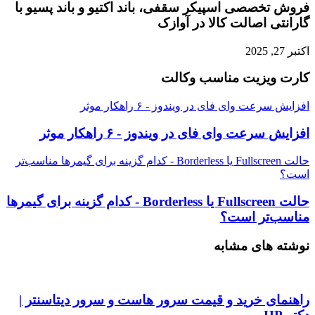
فروش تخصصی اسپیکر سقفی، باند اکتیو و باند پسیو با
گارانتی اصالت کالا در آوازک
اکتبر 27, 2025
کارت ویزیت مناسب وکالت
افزایش سرعت وای فای در ویندوز - ۶ راهکار موثر
افزایش سرعت وای فای در ویندوز - ۶ راهکار موثر
حالت Fullscreen یا Borderless - کدام گزینه برای گیمرها مناسب‌تر
است؟
حالت Fullscreen یا Borderless - کدام گزینه برای گیمرها
مناسب‌تر است؟
نوشته های مشابه
راهنمای خرید و قیمت سرور هاست و سرور دیتاسنتر |