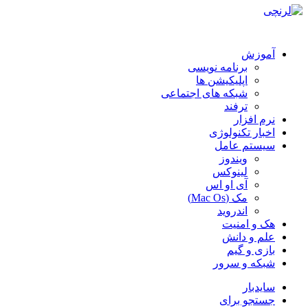
آموزش
برنامه نویسی
اپلیکیشن ها
شبکه های اجتماعی
ترفند
نرم افزار
اخبار تکنولوژی
سیستم عامل
ویندوز
لینوکس
آی او اس
مک (Mac Os)
اندروید
هک و امنیت
علم و دانش
بازی و گیم
شبکه و سرور
سایدبار
جستجو برای