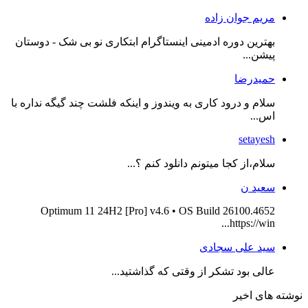
مریم جوان زاده
بهترین دوره ادمینی اینستاگرام ابتکاری نو بی شک - دوستان
پیشن...
حمیدرضا
سلام و درود کاری به ویندوز و اینکه فلشت چند گیگه نداره با
اس...
setayesh
سلام،از کجا میتونم دانلود کنم ؟...
سعید ن
Optimum 11 24H2 [Pro] v4.6 • OS Build 26100.4652
https://win...
سید علی سجادی
عالی بود تشکر از وقتی که گذاشتید...
نوشته های اخیر