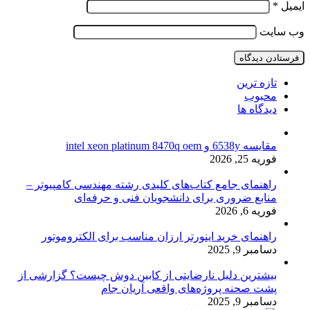
ایمیل
*
وب‌ سایت
تازه ترین
محبوب
دیدگاه ها
مقایسه 6538y و intel xeon platinum 8470q oem
فوریه 25, 2026
راهنمای جامع کتاب‌های کلیدی رشته مهندسی کامپیوتر –
منابع ضروری برای دانشجویان فنی و حرفه‌ای
فوریه 6, 2026
راهنمای خرید اینورتر ارزان مناسب برای الکتروموتور
دسامبر 9, 2025
بیشترین دلیل نارضایتی از کابین دوش چیست؟ گزارشی از
پشت صحنه پروژه‌های واقعی آریان جام
دسامبر 9, 2025