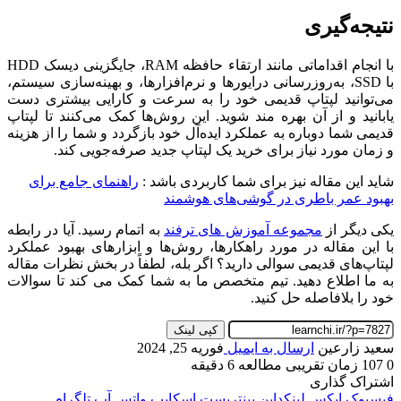
نتیجه‌گیری
با انجام اقداماتی مانند ارتقاء حافظه RAM، جایگزینی دیسک HDD
با SSD، به‌روزرسانی درایورها و نرم‌افزارها، و بهینه‌سازی سیستم،
می‌توانید لپتاپ قدیمی خود را به سرعت و کارایی بیشتری دست
یابانید و از آن بهره مند شوید. این روش‌ها کمک می‌کنند تا لپتاپ
قدیمی شما دوباره به عملکرد ایده‌آل خود بازگردد و شما را از هزینه
و زمان مورد نیاز برای خرید یک لپتاپ جدید صرفه‌جویی کند.
شاید این مقاله نیز برای شما کاربردی باشد :
راهنمای جامع برای
بهبود عمر باطری در گوشی‌های هوشمند
یکی دیگر از
مجموعه آموزش های ترفند
به اتمام رسید. آیا در رابطه
با این مقاله در مورد راهکارها، روش‌ها و ابزارهای بهبود عملکرد
لپتاپ‌های قدیمی
سوالی دارید؟ اگر بله، لطفاً در بخش نظرات مقاله
به ما اطلاع دهید. تیم متخصص ما به شما کمک می کند تا سوالات
خود را بلافاصله حل کنید.
کپی لینک
سعید زارعین
ارسال به ایمیل
فوریه 25, 2024
0
107
زمان تقریبی مطالعه 6 دقیقه
اشتراک گذاری
فیسبوک
ایکس
لینکداین
پینتریست
اسکایپ
واتس آپ
تلگرام