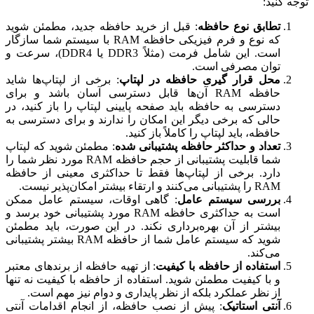
توجه کنید:
تطابق نوع حافظه
: قبل از خرید حافظه جدید، مطمئن شوید
که نوع و فرم فیزیکی حافظه RAM با سیستم شما سازگار
است. این شامل فرمت (مثلاً DDR3 یا DDR4)، سرعت و
توان مصرفی است.
محل قرار گیری حافظه در لپتاپ
: برخی از لپتاپ‌ها شاید
حافظه RAM آن‌ها قابل دسترسی آسان باشد و برای
دسترسی به حافظه باید صفحه پایینی لپتاپ را باز کنید، در
حالی که برخی دیگر این امکان را ندارند و برای دسترسی به
حافظه، باید لپتاپ را کاملاً باز کنید.
تعداد و حداکثر حافظه پشتیبانی شده
: مطمئن شوید که لپتاپ
شما قابلیت پشتیبانی از حجم حافظه RAM مورد نظر شما را
دارد. برخی از لپتاپ‌ها فقط تا حداکثری معینی از حافظه
RAM را پشتیبانی می‌کنند و ارتقاء بیشتر امکان‌پذیر نیست.
بررسی سیستم عامل
: گاهی اوقات، سیستم عامل ممکن
است به حداکثری حافظه RAM مورد پشتیبانی خود برسد و
بیشتر از آن بهره‌برداری نکند. در این صورت، باید مطمئن
شوید که سیستم عامل شما از حافظه RAM بیشتر پشتیبانی
می‌کند.
استفاده از حافظه با کیفیت
: از تهیه حافظه از برندهای معتبر
و با کیفیت مطمئن شوید. استفاده از حافظه با کیفیت نه تنها
از نظر عملکرد بلکه از نظر پایداری و دوام نیز مهم است.
آنتی استاتیک
: پیش از نصب حافظه، از انجام اقدامات آنتی