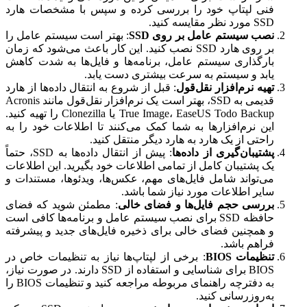
فنی لپتاپ خود را بررسی کرده و سپس با مشخصات هارد
SSD مورد نظر مقایسه کنید.
نصب سیستم عامل بر روی SSD
: بهتر است سیستم عامل را
بر روی هارد SSD نصب کنید. این کار باعث می‌شود که زمان
بارگذاری سیستم عامل، برنامه‌ها و فایل‌ها به شدت کاهش
یابد و سیستم به سرعت بیشتری دست یابد.
تهیه نرم‌افزار نقل‌قول
: قبل از شروع به انتقال داده‌ها از هارد
قدیمی به SSD، بهتر است یک نرم‌افزار نقل‌قول مانند Acronis
True Image، EaseUS Todo Backup یا Clonezilla را تهیه کنید.
این نرم‌افزارها به شما کمک می‌کنند تا اطلاعات خود را به
راحتی از یک هارد به هارد دیگر منتقل کنید.
پشتیبان‌گیری از داده‌ها
: پیش از انتقال داده‌ها به SSD، حتماً
یک پشتیبان کامل از تمامی اطلاعات خود بگیرید. این اطلاعات
می‌تواند شامل فایل‌های مهم، عکس‌ها، ویدئوها، مستندات و
سایر اطلاعات مورد نیاز شما باشد.
بررسی حجم فایل‌ها و فضای خالی
: مطمئن شوید که فضای
حافظه SSD برای نصب سیستم عامل و برنامه‌ها کافی است
و همچنین فضای خالی برای ذخیره فایل‌های جدید و پیشرفته
فراهم باشد.
تنظیمات BIOS
: برخی از لپتاپ‌ها نیاز به تنظیمات خاص در
BIOS برای شناسایی و استفاده از SSD دارند. در صورت نیاز،
به دفترچه راهنمای مربوطه مراجعه کنید و تنظیمات BIOS را
به‌روزرسانی کنید.