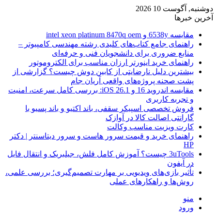
دوشنبه, آگوست 10 2026
آخرین خبرها
مقایسه 6538y و intel xeon platinum 8470q oem
راهنمای جامع کتاب‌های کلیدی رشته مهندسی کامپیوتر –
منابع ضروری برای دانشجویان فنی و حرفه‌ای
راهنمای خرید اینورتر ارزان مناسب برای الکتروموتور
بیشترین دلیل نارضایتی از کابین دوش چیست؟ گزارشی از
پشت صحنه پروژه‌های واقعی آریان جام
مقایسه اندروید 16 و iOS 26.1: بررسی کامل سرعت، امنیت
و تجربه کاربری
فروش تخصصی اسپیکر سقفی، باند اکتیو و باند پسیو با
گارانتی اصالت کالا در آوازک
کارت ویزیت مناسب وکالت
راهنمای خرید و قیمت سرور هاست و سرور دیتاسنتر | دکتر
HP
3uTools چیست؟ آموزش کامل فلش، جیلبریک و انتقال فایل
در آیفون
تأثیر بازی‌های ویدیویی بر مهارت تصمیم‌گیری؛ بررسی علمی،
روش‌ها و راهکارهای عملی
منو
ورود