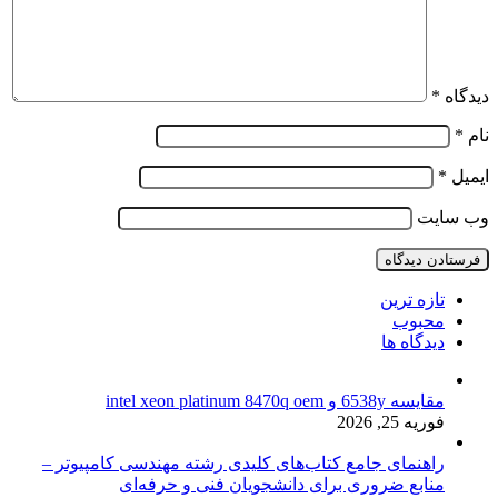
دیدگاه
*
نام
*
ایمیل
*
وب‌ سایت
تازه ترین
محبوب
دیدگاه ها
مقایسه 6538y و intel xeon platinum 8470q oem
فوریه 25, 2026
راهنمای جامع کتاب‌های کلیدی رشته مهندسی کامپیوتر –
منابع ضروری برای دانشجویان فنی و حرفه‌ای