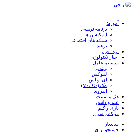
آموزش
برنامه نویسی
اپلیکیشن ها
شبکه های اجتماعی
ترفند
نرم افزار
اخبار تکنولوژی
سیستم عامل
ویندوز
لینوکس
آی او اس
مک (Mac Os)
اندروید
هک و امنیت
علم و دانش
بازی و گیم
شبکه و سرور
سایدبار
جستجو برای