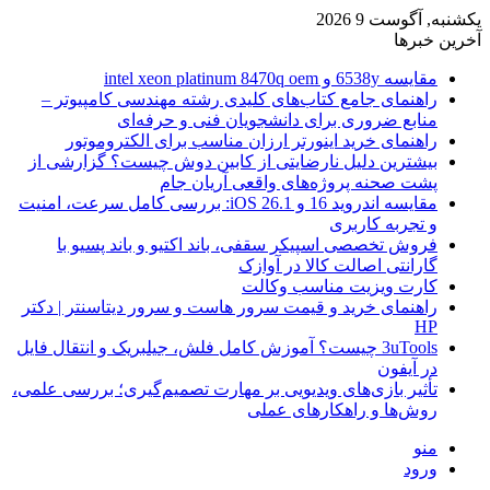
یکشنبه, آگوست 9 2026
آخرین خبرها
مقایسه 6538y و intel xeon platinum 8470q oem
راهنمای جامع کتاب‌های کلیدی رشته مهندسی کامپیوتر –
منابع ضروری برای دانشجویان فنی و حرفه‌ای
راهنمای خرید اینورتر ارزان مناسب برای الکتروموتور
بیشترین دلیل نارضایتی از کابین دوش چیست؟ گزارشی از
پشت صحنه پروژه‌های واقعی آریان جام
مقایسه اندروید 16 و iOS 26.1: بررسی کامل سرعت، امنیت
و تجربه کاربری
فروش تخصصی اسپیکر سقفی، باند اکتیو و باند پسیو با
گارانتی اصالت کالا در آوازک
کارت ویزیت مناسب وکالت
راهنمای خرید و قیمت سرور هاست و سرور دیتاسنتر | دکتر
HP
3uTools چیست؟ آموزش کامل فلش، جیلبریک و انتقال فایل
در آیفون
تأثیر بازی‌های ویدیویی بر مهارت تصمیم‌گیری؛ بررسی علمی،
روش‌ها و راهکارهای عملی
منو
ورود