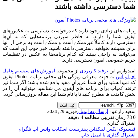
شما دسترسی داشته باشند
برنامه های زیادی وجود دارند که درخواست دسترسی به عکس های
آیفون شما را دارند. به خاطر سپردن برنامه‌هایی که به آن‌ها
دسترسی دارند کاملاً غیرممکن است و ممکن است به برخی از آنها
برای همیشه نخواهید دسترسی داشته باشید. خبر خوب این است که
می‌توانید به راحتی ببینید که کدام برنامه‌ها به عکس در تنظیمات
حریم خصوصی آیفون دسترسی دارند.
امیدواریم این
ترفند کاربردی
از مجموعه
آموزش های سیستم عامل
ای او اس
به جهت معرفی ویژگی های مخفی برنامه Photos آیفون
که نمیدانستید برای شما عزیزان مفید واقع شده باشد؛ اگر شما نیز
ترفند کمیاب برای برنامه های آیفون می شناسید میتوانید آن را در
بخش کامنت ها مطرح کنید تا با نام شما این مقاله بروزرسانی گردد.
کپی لینک
سعید زارعین
ارسال به ایمیل
فوریه 29, 2024
0
78
زمان تقریبی مطالعه 4 دقیقه
اشتراک گذاری
فیسبوک
ایکس
لینکداین
پینتریست
اسکایپ
واتس آپ
تلگرام
اشتراک گذاری با ایمیل
چاپ