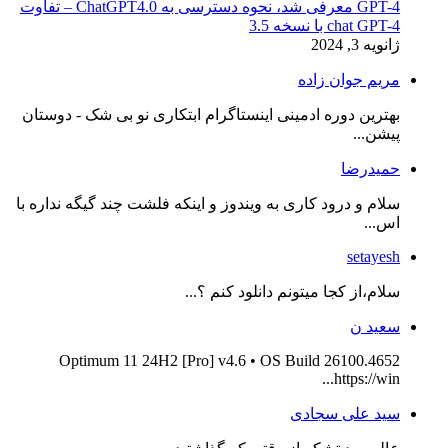
GPT-4 معرفی شد، نحوه دسترسی به ChatGPT4.0 – تفاوت
chat GPT-4 با نسخه 3.5
ژانویه 3, 2024
مریم جوان زاده
بهترین دوره ادمینی اینستاگرام ابتکاری نو بی شک - دوستان
پیشن...
حمیدرضا
سلام و درود کاری به ویندوز و اینکه فلشت چند گیگه نداره با
اس...
setayesh
سلام،از کجا میتونم دانلود کنم ؟...
سعید ن
Optimum 11 24H2 [Pro] v4.6 • OS Build 26100.4652
https://win...
سید علی سجادی