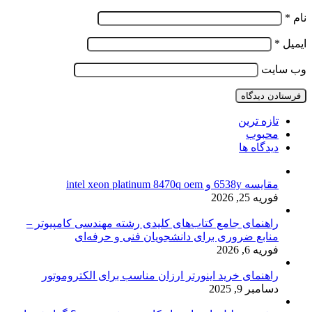
نام
*
ایمیل
*
وب‌ سایت
تازه ترین
محبوب
دیدگاه ها
مقایسه 6538y و intel xeon platinum 8470q oem
فوریه 25, 2026
راهنمای جامع کتاب‌های کلیدی رشته مهندسی کامپیوتر –
منابع ضروری برای دانشجویان فنی و حرفه‌ای
فوریه 6, 2026
راهنمای خرید اینورتر ارزان مناسب برای الکتروموتور
دسامبر 9, 2025