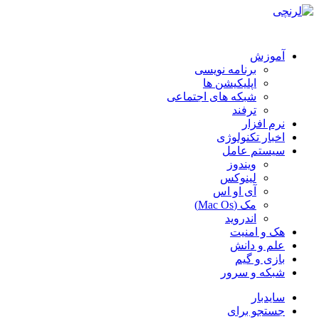
آموزش
برنامه نویسی
اپلیکیشن ها
شبکه های اجتماعی
ترفند
نرم افزار
اخبار تکنولوژی
سیستم عامل
ویندوز
لینوکس
آی او اس
مک (Mac Os)
اندروید
هک و امنیت
علم و دانش
بازی و گیم
شبکه و سرور
سایدبار
جستجو برای