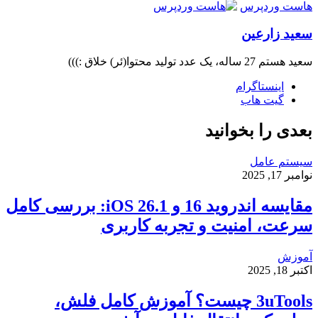
هاست وردپرس
سعید زارعین
سعید هستم 27 ساله، یک عدد تولید محتوا(ئر) خلاق :)))
اینستاگرام
گیت ‌هاب
بعدی را بخوانید
سیستم عامل
نوامبر 17, 2025
مقایسه اندروید 16 و iOS 26.1: بررسی کامل
سرعت، امنیت و تجربه کاربری
آموزش
اکتبر 18, 2025
3uTools چیست؟ آموزش کامل فلش،