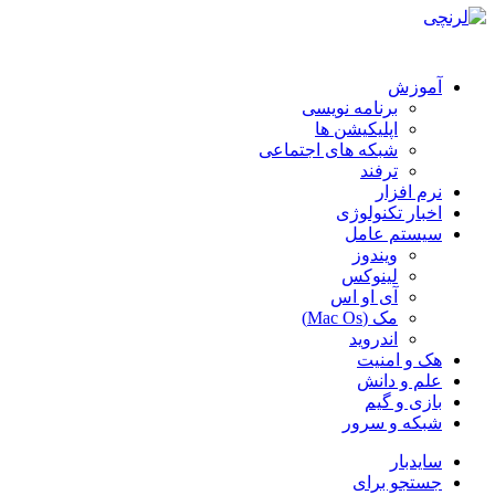
آموزش
برنامه نویسی
اپلیکیشن ها
شبکه های اجتماعی
ترفند
نرم افزار
اخبار تکنولوژی
سیستم عامل
ویندوز
لینوکس
آی او اس
مک (Mac Os)
اندروید
هک و امنیت
علم و دانش
بازی و گیم
شبکه و سرور
سایدبار
جستجو برای