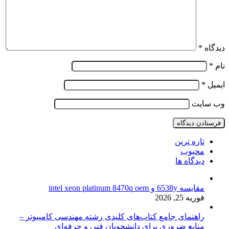
دیدگاه
*
نام
*
ایمیل
*
وب‌ سایت
تازه ترین
محبوب
دیدگاه ها
مقایسه 6538y و intel xeon platinum 8470q oem
فوریه 25, 2026
راهنمای جامع کتاب‌های کلیدی رشته مهندسی کامپیوتر –
منابع ضروری برای دانشجویان فنی و حرفه‌ای