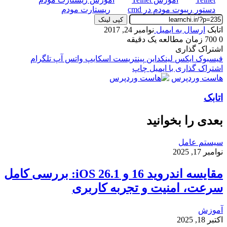
دستور ریبوت مودم در cmd
ریستارت مودم
کپی لینک
اتابک
ارسال به ایمیل
نوامبر 24, 2017
0
700
زمان مطالعه یک دقیقه
اشتراک گذاری
فیسبوک
ایکس
لینکداین
پینتریست
اسکایپ
واتس آپ
تلگرام
اشتراک گذاری با ایمیل
چاپ
هاست وردپرس
اتابک
بعدی را بخوانید
سیستم عامل
نوامبر 17, 2025
مقایسه اندروید 16 و iOS 26.1: بررسی کامل
سرعت، امنیت و تجربه کاربری
آموزش
اکتبر 18, 2025