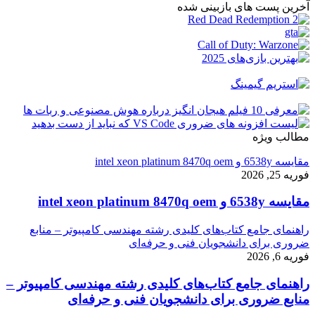
آخرین پست های بازبینی شده
مطالب ویژه
مقایسه 6538y و intel xeon platinum 8470q oem
فوریه 25, 2026
مقایسه 6538y و intel xeon platinum 8470q oem
راهنمای جامع کتاب‌های کلیدی رشته مهندسی کامپیوتر – منابع
ضروری برای دانشجویان فنی و حرفه‌ای
فوریه 6, 2026
راهنمای جامع کتاب‌های کلیدی رشته مهندسی کامپیوتر –
منابع ضروری برای دانشجویان فنی و حرفه‌ای