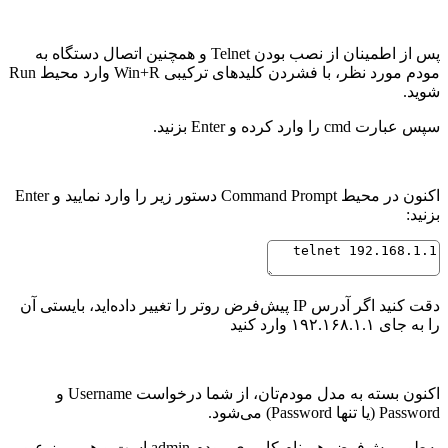
پس از اطمینان از نصب بودن Telnet و همچنین اتصال دستگاه به
مودم مورد نظر، با فشردن کلیدهای ترکیبی Win+R وارد محیط Run
شوید.
سپس عبارت cmd را وارد کرده و Enter بزنید.
اکنون در محیط Command Prompt دستور زیر را وارد نمایید و Enter
بزنید:
دقت کنید اگر آدرس IP پیش‌فرض روتر را تغییر داده‌اید، بایستی آن
را به جای ۱۹۲.۱۶۸.۱.۱ وارد کنید
اکنون بسته به مدل مودم‌تان، از شما درخواست Username و
Password (یا تنها Password) می‌شود.
به‌طور پیش‌فرض هم نام کاربری مودم admin است و هم رمز عبور