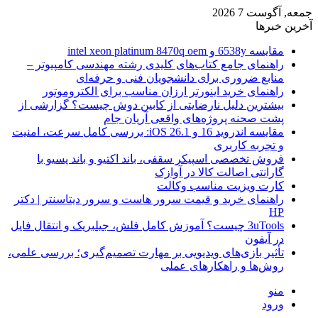
جمعه, آگوست 7 2026
آخرین خبرها
مقایسه 6538y و intel xeon platinum 8470q oem
راهنمای جامع کتاب‌های کلیدی رشته مهندسی کامپیوتر –
منابع ضروری برای دانشجویان فنی و حرفه‌ای
راهنمای خرید اینورتر ارزان مناسب برای الکتروموتور
بیشترین دلیل نارضایتی از کابین دوش چیست؟ گزارشی از
پشت صحنه پروژه‌های واقعی آریان جام
مقایسه اندروید 16 و iOS 26.1: بررسی کامل سرعت، امنیت
و تجربه کاربری
فروش تخصصی اسپیکر سقفی، باند اکتیو و باند پسیو با
گارانتی اصالت کالا در آوازک
کارت ویزیت مناسب وکالت
راهنمای خرید و قیمت سرور هاست و سرور دیتاسنتر | دکتر
HP
3uTools چیست؟ آموزش کامل فلش، جیلبریک و انتقال فایل
در آیفون
تأثیر بازی‌های ویدیویی بر مهارت تصمیم‌گیری؛ بررسی علمی،
روش‌ها و راهکارهای عملی
منو
ورود