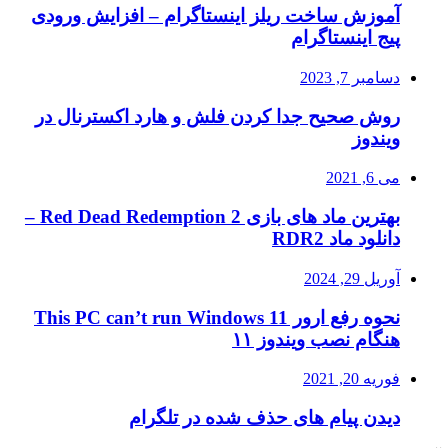
آموزش ساخت ریلز اینستاگرام – افزایش ورودی
پیج اینستاگرام
دسامبر 7, 2023
روش صحیح جدا کردن فلش و هارد اکسترنال در
ویندوز
می 6, 2021
بهترین ماد های بازی Red Dead Redemption 2 –
دانلود ماد RDR2
آوریل 29, 2024
نحوه رفع ارور This PC can’t run Windows 11
هنگام نصب ویندوز ۱۱
فوریه 20, 2021
دیدن پیام های حذف شده در تلگرام