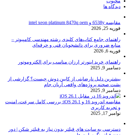
محبوب
دیدگاه ها
مقایسه 6538y و intel xeon platinum 8470q oem
فوریه 25, 2026
راهنمای جامع کتاب‌های کلیدی رشته مهندسی کامپیوتر –
منابع ضروری برای دانشجویان فنی و حرفه‌ای
فوریه 6, 2026
راهنمای خرید اینورتر ارزان مناسب برای الکتروموتور
دسامبر 9, 2025
بیشترین دلیل نارضایتی از کابین دوش چیست؟ گزارشی از
پشت صحنه پروژه‌های واقعی آریان جام
دسامبر 9, 2025
مقایسه اندروید 16 و iOS 26.1: بررسی کامل سرعت، امنیت
و تجربه کاربری
نوامبر 17, 2025
دسترسی به سایت های فیلتر بدون نیاز به فیلتر شکن | دور
زدن فیلترینگ سایت ها