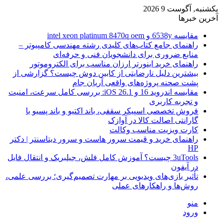
یکشنبه, آگوست 9 2026
آخرین خبرها
مقایسه 6538y و intel xeon platinum 8470q oem
راهنمای جامع کتاب‌های کلیدی رشته مهندسی کامپیوتر –
منابع ضروری برای دانشجویان فنی و حرفه‌ای
راهنمای خرید اینورتر ارزان مناسب برای الکتروموتور
بیشترین دلیل نارضایتی از کابین دوش چیست؟ گزارشی از
پشت صحنه پروژه‌های واقعی آریان جام
مقایسه اندروید 16 و iOS 26.1: بررسی کامل سرعت، امنیت
و تجربه کاربری
فروش تخصصی اسپیکر سقفی، باند اکتیو و باند پسیو با
گارانتی اصالت کالا در آوازک
کارت ویزیت مناسب وکالت
راهنمای خرید و قیمت سرور هاست و سرور دیتاسنتر | دکتر
HP
3uTools چیست؟ آموزش کامل فلش، جیلبریک و انتقال فایل
در آیفون
تأثیر بازی‌های ویدیویی بر مهارت تصمیم‌گیری؛ بررسی علمی،
روش‌ها و راهکارهای عملی
منو
ورود