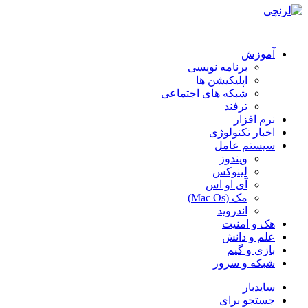
آموزش
برنامه نویسی
اپلیکیشن ها
شبکه های اجتماعی
ترفند
نرم افزار
اخبار تکنولوژی
سیستم عامل
ویندوز
لینوکس
آی او اس
مک (Mac Os)
اندروید
هک و امنیت
علم و دانش
بازی و گیم
شبکه و سرور
سایدبار
جستجو برای