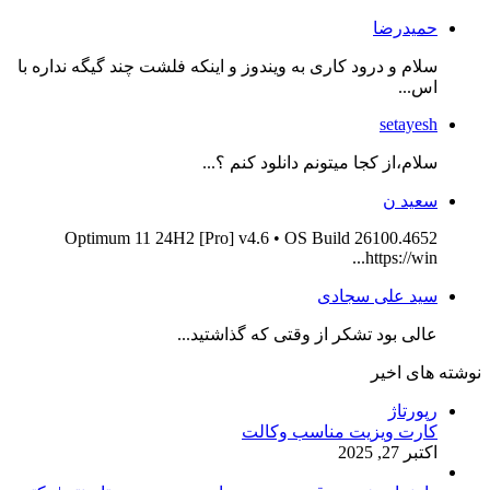
حمیدرضا
سلام و درود کاری به ویندوز و اینکه فلشت چند گیگه نداره با
اس...
setayesh
سلام،از کجا میتونم دانلود کنم ؟...
سعید ن
Optimum 11 24H2 [Pro] v4.6 • OS Build 26100.4652
https://win...
سید علی سجادی
عالی بود تشکر از وقتی که گذاشتید...
نوشته های اخیر
رپورتاژ
کارت ویزیت مناسب وکالت
اکتبر 27, 2025