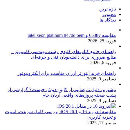
تازه ترین
محبوب
دیدگاه ها
مقایسه 6538y و intel xeon platinum 8470q oem
فوریه 25, 2026
راهنمای جامع کتاب‌های کلیدی رشته مهندسی کامپیوتر –
منابع ضروری برای دانشجویان فنی و حرفه‌ای
فوریه 6, 2026
راهنمای خرید اینورتر ارزان مناسب برای الکتروموتور
دسامبر 9, 2025
بیشترین دلیل نارضایتی از کابین دوش چیست؟ گزارشی از
پشت صحنه پروژه‌های واقعی آریان جام
دسامبر 9, 2025
مقایسه اندروید 16 و iOS 26.1: بررسی کامل سرعت، امنیت
و تجربه کاربری
نوامبر 17, 2025