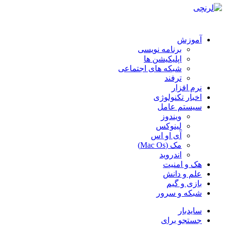
آموزش
برنامه نویسی
اپلیکیشن ها
شبکه های اجتماعی
ترفند
نرم افزار
اخبار تکنولوژی
سیستم عامل
ویندوز
لینوکس
آی او اس
مک (Mac Os)
اندروید
هک و امنیت
علم و دانش
بازی و گیم
شبکه و سرور
سایدبار
جستجو برای