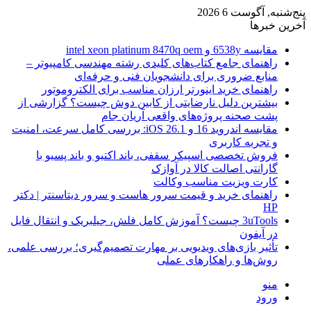
پنج‌شنبه, آگوست 6 2026
آخرین خبرها
مقایسه 6538y و intel xeon platinum 8470q oem
راهنمای جامع کتاب‌های کلیدی رشته مهندسی کامپیوتر –
منابع ضروری برای دانشجویان فنی و حرفه‌ای
راهنمای خرید اینورتر ارزان مناسب برای الکتروموتور
بیشترین دلیل نارضایتی از کابین دوش چیست؟ گزارشی از
پشت صحنه پروژه‌های واقعی آریان جام
مقایسه اندروید 16 و iOS 26.1: بررسی کامل سرعت، امنیت
و تجربه کاربری
فروش تخصصی اسپیکر سقفی، باند اکتیو و باند پسیو با
گارانتی اصالت کالا در آوازک
کارت ویزیت مناسب وکالت
راهنمای خرید و قیمت سرور هاست و سرور دیتاسنتر | دکتر
HP
3uTools چیست؟ آموزش کامل فلش، جیلبریک و انتقال فایل
در آیفون
تأثیر بازی‌های ویدیویی بر مهارت تصمیم‌گیری؛ بررسی علمی،
روش‌ها و راهکارهای عملی
منو
ورود