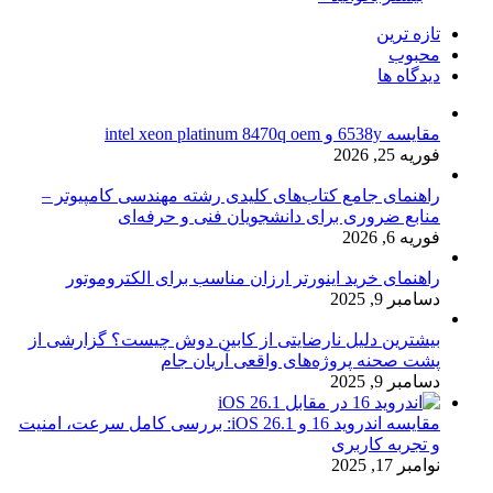
تازه ترین
محبوب
دیدگاه ها
مقایسه 6538y و intel xeon platinum 8470q oem
فوریه 25, 2026
راهنمای جامع کتاب‌های کلیدی رشته مهندسی کامپیوتر –
منابع ضروری برای دانشجویان فنی و حرفه‌ای
فوریه 6, 2026
راهنمای خرید اینورتر ارزان مناسب برای الکتروموتور
دسامبر 9, 2025
بیشترین دلیل نارضایتی از کابین دوش چیست؟ گزارشی از
پشت صحنه پروژه‌های واقعی آریان جام
دسامبر 9, 2025
مقایسه اندروید 16 و iOS 26.1: بررسی کامل سرعت، امنیت
و تجربه کاربری
نوامبر 17, 2025