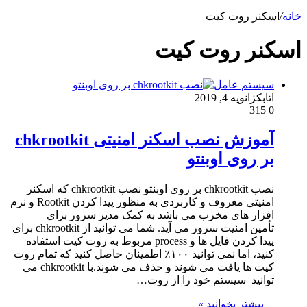
خانه
/
اسکنر روت کیت
اسکنر روت کیت
سیستم عامل
اتابک
ژانویه 4, 2019
315
0
آموزش نصب اسکنر امنیتی chkrootkit
بر روی اوبنتو
نصب chkrootkit بر روی اوبنتو نصب chkrootkit که اسکنر
امنیتی معروف و کاربردی به منظور پیدا کردن Rootkit و نرم
افزار های مخرب می باشد به کمک مدیر سرور برای
تأمین امنیت سرور می آید. شما می توانید از chkrootkit برای
پیدا کردن فایل ها و process مربوط به روت کیت استفاده
کنید، اما نمی توانید ۱۰۰٪ اطمینان حاصل کنید که تمام روت
کیت ها یافت می شوند و حذف می شوند.با chkrootkit می
توانید سیستم خود را از روت…
بیشتر بخوانید »