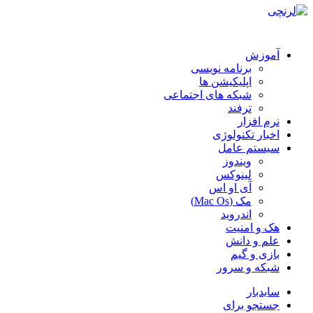
آموزش
برنامه نویسی
اپلیکیشن ها
شبکه های اجتماعی
ترفند
نرم افزار
اخبار تکنولوژی
سیستم عامل
ویندوز
لینوکس
آی او اس
مک (Mac Os)
اندروید
هک و امنیت
علم و دانش
بازی و گیم
شبکه و سرور
سایدبار
جستجو برای