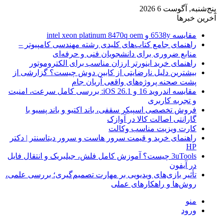
پنج‌شنبه, آگوست 6 2026
آخرین خبرها
مقایسه 6538y و intel xeon platinum 8470q oem
راهنمای جامع کتاب‌های کلیدی رشته مهندسی کامپیوتر –
منابع ضروری برای دانشجویان فنی و حرفه‌ای
راهنمای خرید اینورتر ارزان مناسب برای الکتروموتور
بیشترین دلیل نارضایتی از کابین دوش چیست؟ گزارشی از
پشت صحنه پروژه‌های واقعی آریان جام
مقایسه اندروید 16 و iOS 26.1: بررسی کامل سرعت، امنیت
و تجربه کاربری
فروش تخصصی اسپیکر سقفی، باند اکتیو و باند پسیو با
گارانتی اصالت کالا در آوازک
کارت ویزیت مناسب وکالت
راهنمای خرید و قیمت سرور هاست و سرور دیتاسنتر | دکتر
HP
3uTools چیست؟ آموزش کامل فلش، جیلبریک و انتقال فایل
در آیفون
تأثیر بازی‌های ویدیویی بر مهارت تصمیم‌گیری؛ بررسی علمی،
روش‌ها و راهکارهای عملی
منو
ورود