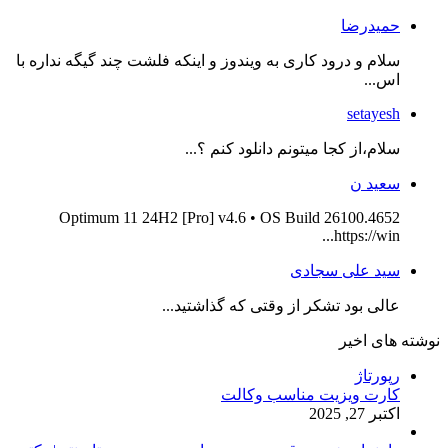
حمیدرضا
سلام و درود کاری به ویندوز و اینکه فلشت چند گیگه نداره با
اس...
setayesh
سلام،از کجا میتونم دانلود کنم ؟...
سعید ن
Optimum 11 24H2 [Pro] v4.6 • OS Build 26100.4652
https://win...
سید علی سجادی
عالی بود تشکر از وقتی که گذاشتید...
نوشته های اخیر
رپورتاژ
کارت ویزیت مناسب وکالت
اکتبر 27, 2025