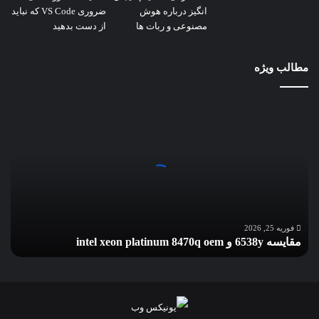
مطالب ویژه
مقایسه
6538y
و
intel
xeon
platinum
8470q
oem
فوریه 25, 2026
مقایسه 6538y و intel xeon platinum 8470q oem