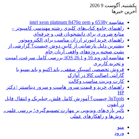
یکشنبه, آگوست 9 2026
آخرین خبرها
مقایسه 6538y و intel xeon platinum 8470q oem
راهنمای جامع کتاب‌های کلیدی رشته مهندسی کامپیوتر –
منابع ضروری برای دانشجویان فنی و حرفه‌ای
راهنمای خرید اینورتر ارزان مناسب برای الکتروموتور
بیشترین دلیل نارضایتی از کابین دوش چیست؟ گزارشی از
پشت صحنه پروژه‌های واقعی آریان جام
مقایسه اندروید 16 و iOS 26.1: بررسی کامل سرعت، امنیت
و تجربه کاربری
فروش تخصصی اسپیکر سقفی، باند اکتیو و باند پسیو با
گارانتی اصالت کالا در آوازک
کارت ویزیت مناسب وکالت
راهنمای خرید و قیمت سرور هاست و سرور دیتاسنتر | دکتر
HP
3uTools چیست؟ آموزش کامل فلش، جیلبریک و انتقال فایل
در آیفون
تأثیر بازی‌های ویدیویی بر مهارت تصمیم‌گیری؛ بررسی علمی،
روش‌ها و راهکارهای عملی
منو
ورود