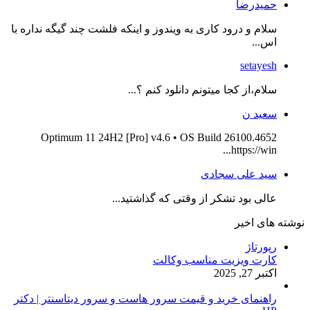
حمیدرضا
سلام و درود کاری به ویندوز و اینکه فلشت چند گیگه نداره با
اس...
setayesh
سلام،از کجا میتونم دانلود کنم ؟...
سعید ن
Optimum 11 24H2 [Pro] v4.6 • OS Build 26100.4652
https://win...
سید علی سجادی
عالی بود تشکر از وقتی که گذاشتید...
نوشته های اخیر
رپورتاژ
کارت ویزیت مناسب وکالت
اکتبر 27, 2025
راهنمای خرید و قیمت سرور هاست و سرور دیتاسنتر | دکتر