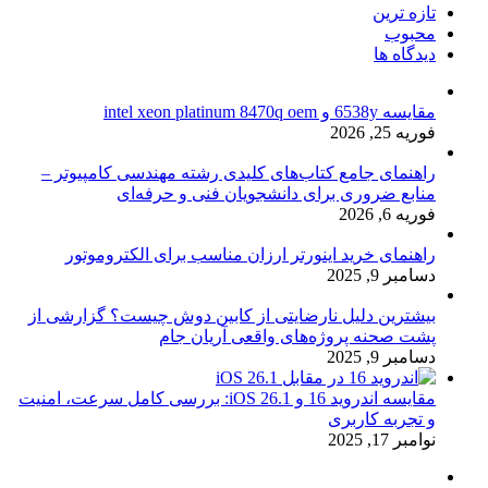
تازه ترین
محبوب
دیدگاه ها
مقایسه 6538y و intel xeon platinum 8470q oem
فوریه 25, 2026
راهنمای جامع کتاب‌های کلیدی رشته مهندسی کامپیوتر –
منابع ضروری برای دانشجویان فنی و حرفه‌ای
فوریه 6, 2026
راهنمای خرید اینورتر ارزان مناسب برای الکتروموتور
دسامبر 9, 2025
بیشترین دلیل نارضایتی از کابین دوش چیست؟ گزارشی از
پشت صحنه پروژه‌های واقعی آریان جام
دسامبر 9, 2025
مقایسه اندروید 16 و iOS 26.1: بررسی کامل سرعت، امنیت
و تجربه کاربری
نوامبر 17, 2025