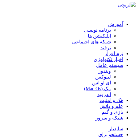
آموزش
برنامه نویسی
اپلیکیشن ها
شبکه های اجتماعی
ترفند
نرم افزار
اخبار تکنولوژی
سیستم عامل
ویندوز
لینوکس
آی او اس
مک (Mac Os)
اندروید
هک و امنیت
علم و دانش
بازی و گیم
شبکه و سرور
سایدبار
جستجو برای