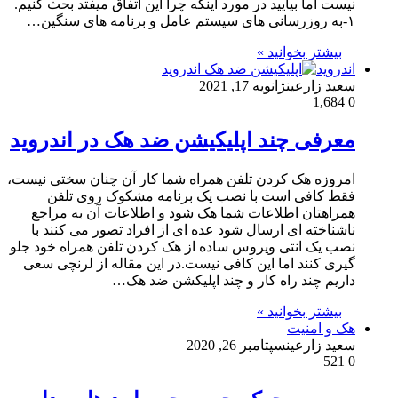
نیست اما بیایید در مورد اینکه چرا این اتفاق میفتد بحث کنیم.
۱-به روزرسانی های سیستم عامل و برنامه های سنگین…
بیشتر بخوانید »
اندروید
سعید زارعین
ژانویه 17, 2021
1,684
0
معرفی چند اپلیکیشن ضد هک در اندروید
امروزه هک کردن تلفن همراه شما کار آن چنان سختی نیست،
فقط کافی است با نصب یک برنامه مشکوک روی تلفن
همراهتان اطلاعات شما هک شود و اطلاعات آن به مراجع
ناشناخته ای ارسال شود عده ای از افراد تصور می کنند با
نصب یک انتی ویروس ساده از هک کردن تلفن همراه خود جلو
گیری کنند اما این کافی نیست.در این مقاله از لرنچی سعی
داریم چند راه کار و چند اپلیکشن ضد هک…
بیشتر بخوانید »
هک و امنیت
سعید زارعین
سپتامبر 26, 2020
521
0