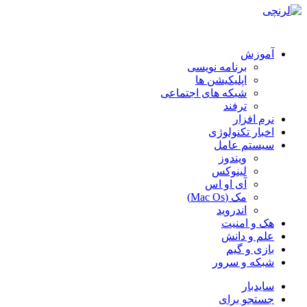
آموزش
برنامه نویسی
اپلیکیشن ها
شبکه های اجتماعی
ترفند
نرم افزار
اخبار تکنولوژی
سیستم عامل
ویندوز
لینوکس
آی او اس
مک (Mac Os)
اندروید
هک و امنیت
علم و دانش
بازی و گیم
شبکه و سرور
سایدبار
جستجو برای