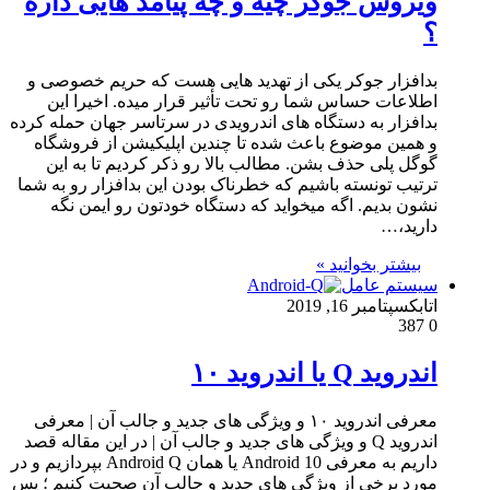
ویروس جوکر چیه و چه پیامد هایی داره
؟
بدافزار جوکر یکی از تهدید هایی هست که حریم خصوصی و
اطلاعات حساس شما رو تحت تأثیر قرار میده. اخیرا این
بدافزار به دستگاه های اندرویدی در سرتاسر جهان حمله کرده
و همین موضوع باعث شده تا چندین اپلیکیشن از فروشگاه
گوگل پلی حذف بشن. مطالب بالا رو ذکر کردیم تا به این
ترتیب تونسته باشیم که خطرناک بودن این بدافزار رو به شما
نشون بدیم. اگه میخواید که دستگاه خودتون رو ایمن نگه
دارید،…
بیشتر بخوانید »
سیستم عامل
اتابک
سپتامبر 16, 2019
387
0
اندروید Q یا اندروید ۱۰
معرفی اندروید ۱۰ و ویژگی های جدید و جالب آن | معرفی
اندروید Q و ویژگی های جدید و جالب آن | در این مقاله قصد
داریم به معرفی Android 10 یا همان Android Q بپردازیم و در
مورد برخی از ویژگی های جدید و جالب آن صحبت کنیم ؛ پس