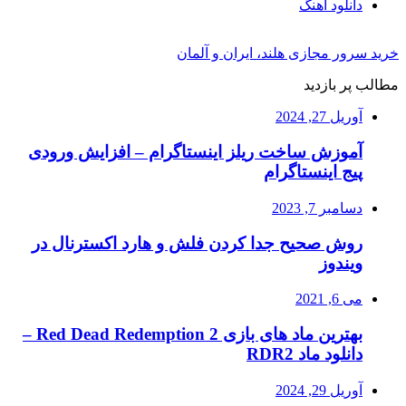
دانلود آهنگ
خرید سرور مجازی هلند، ایران و آلمان
مطالب پر بازدید
آوریل 27, 2024
آموزش ساخت ریلز اینستاگرام – افزایش ورودی
پیج اینستاگرام
دسامبر 7, 2023
روش صحیح جدا کردن فلش و هارد اکسترنال در
ویندوز
می 6, 2021
بهترین ماد های بازی Red Dead Redemption 2 –
دانلود ماد RDR2
آوریل 29, 2024