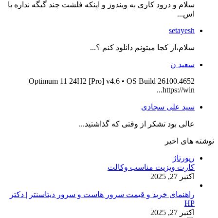
سلام و درود کاری به ویندوز و اینکه فلشت چند گیگه نداره با
اس...
setayesh
سلام،از کجا میتونم دانلود کنم ؟...
سعید ن
Optimum 11 24H2 [Pro] v4.6 • OS Build 26100.4652
https://win...
سید علی سجادی
عالی بود تشکر از وقتی که گذاشتید...
نوشته های اخیر
رپورتاژ
کارت ویزیت مناسب وکالت
اکتبر 27, 2025
راهنمای خرید و قیمت سرور هاست و سرور دیتاسنتر | دکتر
HP
اکتبر 27, 2025