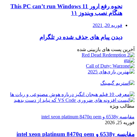
نحوه رفع ارور This PC can’t run Windows 11
هنگام نصب ویندوز ۱۱
فوریه 20, 2021
دیدن پیام های حذف شده در تلگرام
آخرین پست های بازبینی شده
مطالب ویژه
مقایسه 6538y و intel xeon platinum 8470q oem
فوریه 25, 2026
مقایسه 6538y و intel xeon platinum 8470q oem