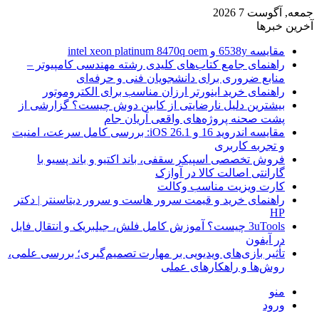
جمعه, آگوست 7 2026
آخرین خبرها
مقایسه 6538y و intel xeon platinum 8470q oem
راهنمای جامع کتاب‌های کلیدی رشته مهندسی کامپیوتر –
منابع ضروری برای دانشجویان فنی و حرفه‌ای
راهنمای خرید اینورتر ارزان مناسب برای الکتروموتور
بیشترین دلیل نارضایتی از کابین دوش چیست؟ گزارشی از
پشت صحنه پروژه‌های واقعی آریان جام
مقایسه اندروید 16 و iOS 26.1: بررسی کامل سرعت، امنیت
و تجربه کاربری
فروش تخصصی اسپیکر سقفی، باند اکتیو و باند پسیو با
گارانتی اصالت کالا در آوازک
کارت ویزیت مناسب وکالت
راهنمای خرید و قیمت سرور هاست و سرور دیتاسنتر | دکتر
HP
3uTools چیست؟ آموزش کامل فلش، جیلبریک و انتقال فایل
در آیفون
تأثیر بازی‌های ویدیویی بر مهارت تصمیم‌گیری؛ بررسی علمی،
روش‌ها و راهکارهای عملی
منو
ورود