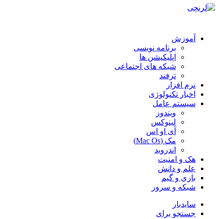
آموزش
برنامه نویسی
اپلیکیشن ها
شبکه های اجتماعی
ترفند
نرم افزار
اخبار تکنولوژی
سیستم عامل
ویندوز
لینوکس
آی او اس
مک (Mac Os)
اندروید
هک و امنیت
علم و دانش
بازی و گیم
شبکه و سرور
سایدبار
جستجو برای