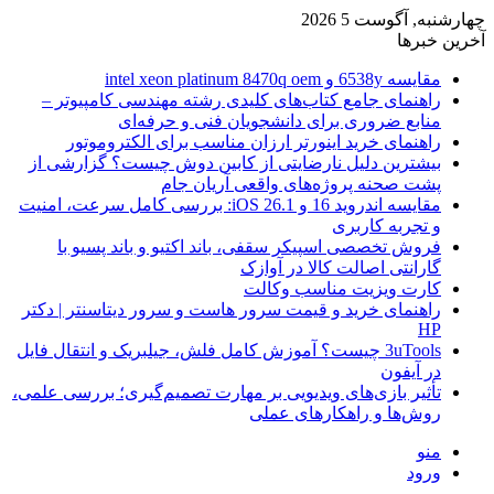
چهارشنبه, آگوست 5 2026
آخرین خبرها
مقایسه 6538y و intel xeon platinum 8470q oem
راهنمای جامع کتاب‌های کلیدی رشته مهندسی کامپیوتر –
منابع ضروری برای دانشجویان فنی و حرفه‌ای
راهنمای خرید اینورتر ارزان مناسب برای الکتروموتور
بیشترین دلیل نارضایتی از کابین دوش چیست؟ گزارشی از
پشت صحنه پروژه‌های واقعی آریان جام
مقایسه اندروید 16 و iOS 26.1: بررسی کامل سرعت، امنیت
و تجربه کاربری
فروش تخصصی اسپیکر سقفی، باند اکتیو و باند پسیو با
گارانتی اصالت کالا در آوازک
کارت ویزیت مناسب وکالت
راهنمای خرید و قیمت سرور هاست و سرور دیتاسنتر | دکتر
HP
3uTools چیست؟ آموزش کامل فلش، جیلبریک و انتقال فایل
در آیفون
تأثیر بازی‌های ویدیویی بر مهارت تصمیم‌گیری؛ بررسی علمی،
روش‌ها و راهکارهای عملی
منو
ورود