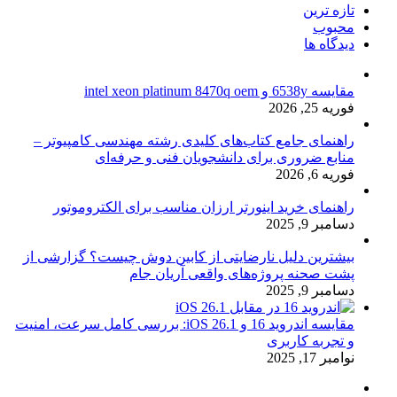
تازه ترین
محبوب
دیدگاه ها
مقایسه 6538y و intel xeon platinum 8470q oem
فوریه 25, 2026
راهنمای جامع کتاب‌های کلیدی رشته مهندسی کامپیوتر –
منابع ضروری برای دانشجویان فنی و حرفه‌ای
فوریه 6, 2026
راهنمای خرید اینورتر ارزان مناسب برای الکتروموتور
دسامبر 9, 2025
بیشترین دلیل نارضایتی از کابین دوش چیست؟ گزارشی از
پشت صحنه پروژه‌های واقعی آریان جام
دسامبر 9, 2025
مقایسه اندروید 16 و iOS 26.1: بررسی کامل سرعت، امنیت
و تجربه کاربری
نوامبر 17, 2025