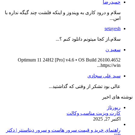
حمیدرضا
سلام و درود کاری به ویندوز و اینکه فلشت چند گیگه نداره با
اس...
setayesh
سلام،از کجا میتونم دانلود کنم ؟...
سعید ن
Optimum 11 24H2 [Pro] v4.6 • OS Build 26100.4652
https://win...
سید علی سجادی
عالی بود تشکر از وقتی که گذاشتید...
نوشته های اخیر
رپورتاژ
کارت ویزیت مناسب وکالت
اکتبر 27, 2025
راهنمای خرید و قیمت سرور هاست و سرور دیتاسنتر | دکتر