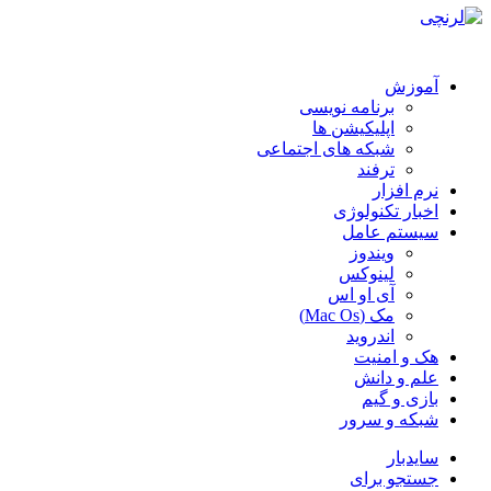
آموزش
برنامه نویسی
اپلیکیشن ها
شبکه های اجتماعی
ترفند
نرم افزار
اخبار تکنولوژی
سیستم عامل
ویندوز
لینوکس
آی او اس
مک (Mac Os)
اندروید
هک و امنیت
علم و دانش
بازی و گیم
شبکه و سرور
سایدبار
جستجو برای