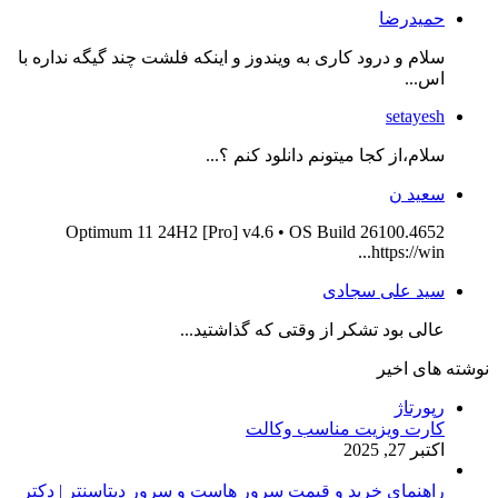
حمیدرضا
سلام و درود کاری به ویندوز و اینکه فلشت چند گیگه نداره با
اس...
setayesh
سلام،از کجا میتونم دانلود کنم ؟...
سعید ن
Optimum 11 24H2 [Pro] v4.6 • OS Build 26100.4652
https://win...
سید علی سجادی
عالی بود تشکر از وقتی که گذاشتید...
نوشته های اخیر
رپورتاژ
کارت ویزیت مناسب وکالت
اکتبر 27, 2025
راهنمای خرید و قیمت سرور هاست و سرور دیتاسنتر | دکتر