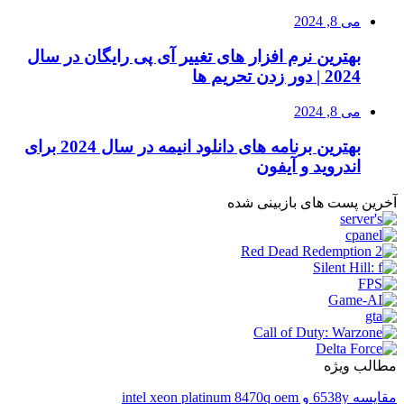
می 8, 2024
بهترین نرم افزار های تغییر آی پی رایگان در سال
2024 | دور زدن تحریم ها
می 8, 2024
بهترین برنامه های دانلود انیمه در سال 2024 برای
اندروید و آیفون
آخرین پست های بازبینی شده
مطالب ویژه
مقایسه 6538y و intel xeon platinum 8470q oem