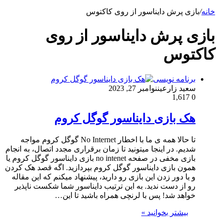
خانه
/
بازی پرش دایناسور از روی کاکتوس
بازی پرش دایناسور از روی
کاکتوس
برنامه نویسی
سعید زارعین
نوامبر 27, 2023
1,617
0
هک بازی دایناسور گوگل کروم
تا حالا همه ی ما با اخطار No Internet گوگل کروم مواجه
شدیم. در اینجا میتونید تا زمان برقراری مجدد اتصال، به انجام
بازی مخفی در صفحه no intenet بازی دایناسور گوگل کروم یا
همون بازی دایناسور گوگل کروم بپردازید. اگه قصد هک کردن
و یا دور زدن این بازی رو دارید، پیشنهاد میکنم که این مقاله
رو از دست ندید. به این ترتیب دایناسور شما شکست ‌ناپذیر
خواهد شد! پس با لرنچی همراه باشید تا این…
بیشتر بخوانید »