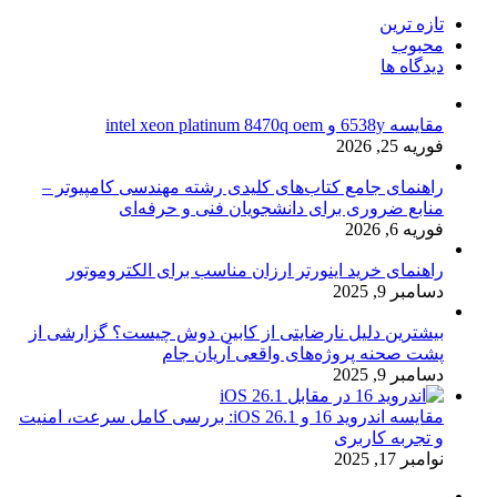
تازه ترین
محبوب
دیدگاه ها
مقایسه 6538y و intel xeon platinum 8470q oem
فوریه 25, 2026
راهنمای جامع کتاب‌های کلیدی رشته مهندسی کامپیوتر –
منابع ضروری برای دانشجویان فنی و حرفه‌ای
فوریه 6, 2026
راهنمای خرید اینورتر ارزان مناسب برای الکتروموتور
دسامبر 9, 2025
بیشترین دلیل نارضایتی از کابین دوش چیست؟ گزارشی از
پشت صحنه پروژه‌های واقعی آریان جام
دسامبر 9, 2025
مقایسه اندروید 16 و iOS 26.1: بررسی کامل سرعت، امنیت
و تجربه کاربری
نوامبر 17, 2025