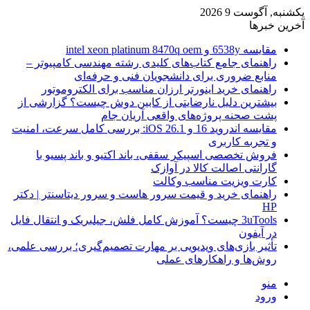
یکشنبه, آگوست 9 2026
آخرین خبرها
مقایسه 6538y و intel xeon platinum 8470q oem
راهنمای جامع کتاب‌های کلیدی رشته مهندسی کامپیوتر –
منابع ضروری برای دانشجویان فنی و حرفه‌ای
راهنمای خرید اینورتر ارزان مناسب برای الکتروموتور
بیشترین دلیل نارضایتی از کابین دوش چیست؟ گزارشی از
پشت صحنه پروژه‌های واقعی آریان جام
مقایسه اندروید 16 و iOS 26.1: بررسی کامل سرعت، امنیت
و تجربه کاربری
فروش تخصصی اسپیکر سقفی، باند اکتیو و باند پسیو با
گارانتی اصالت کالا در آوازک
کارت ویزیت مناسب وکالت
راهنمای خرید و قیمت سرور هاست و سرور دیتاسنتر | دکتر
HP
3uTools چیست؟ آموزش کامل فلش، جیلبریک و انتقال فایل
در آیفون
تأثیر بازی‌های ویدیویی بر مهارت تصمیم‌گیری؛ بررسی علمی،
روش‌ها و راهکارهای عملی
منو
ورود