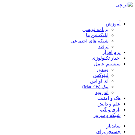
آموزش
برنامه نویسی
اپلیکیشن ها
شبکه های اجتماعی
ترفند
نرم افزار
اخبار تکنولوژی
سیستم عامل
ویندوز
لینوکس
آی او اس
مک (Mac Os)
اندروید
هک و امنیت
علم و دانش
بازی و گیم
شبکه و سرور
سایدبار
جستجو برای