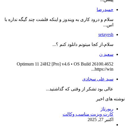
حمیدرضا
سلام و درود کاری به ویندوز و اینکه فلشت چند گیگه نداره با
اس...
setayesh
سلام،از کجا میتونم دانلود کنم ؟...
سعید ن
Optimum 11 24H2 [Pro] v4.6 • OS Build 26100.4652
https://win...
سید علی سجادی
عالی بود تشکر از وقتی که گذاشتید...
نوشته های اخیر
رپورتاژ
کارت ویزیت مناسب وکالت
اکتبر 27, 2025