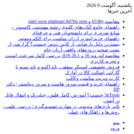
یکشنبه, آگوست 9 2026
آخرین خبرها
مقایسه 6538y و intel xeon platinum 8470q oem
راهنمای جامع کتاب‌های کلیدی رشته مهندسی کامپیوتر –
منابع ضروری برای دانشجویان فنی و حرفه‌ای
راهنمای خرید اینورتر ارزان مناسب برای الکتروموتور
بیشترین دلیل نارضایتی از کابین دوش چیست؟ گزارشی از
پشت صحنه پروژه‌های واقعی آریان جام
مقایسه اندروید 16 و iOS 26.1: بررسی کامل سرعت، امنیت
و تجربه کاربری
فروش تخصصی اسپیکر سقفی، باند اکتیو و باند پسیو با
گارانتی اصالت کالا در آوازک
کارت ویزیت مناسب وکالت
راهنمای خرید و قیمت سرور هاست و سرور دیتاسنتر | دکتر
HP
3uTools چیست؟ آموزش کامل فلش، جیلبریک و انتقال فایل
در آیفون
تأثیر بازی‌های ویدیویی بر مهارت تصمیم‌گیری؛ بررسی علمی،
روش‌ها و راهکارهای عملی
منو
ورود