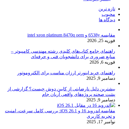
تازه ترین
محبوب
دیدگاه ها
مقایسه 6538y و intel xeon platinum 8470q oem
فوریه 25, 2026
راهنمای جامع کتاب‌های کلیدی رشته مهندسی کامپیوتر –
منابع ضروری برای دانشجویان فنی و حرفه‌ای
فوریه 6, 2026
راهنمای خرید اینورتر ارزان مناسب برای الکتروموتور
دسامبر 9, 2025
بیشترین دلیل نارضایتی از کابین دوش چیست؟ گزارشی از
پشت صحنه پروژه‌های واقعی آریان جام
دسامبر 9, 2025
مقایسه اندروید 16 و iOS 26.1: بررسی کامل سرعت، امنیت
و تجربه کاربری
نوامبر 17, 2025