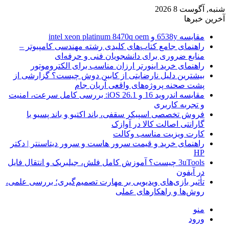
شنبه, آگوست 8 2026
آخرین خبرها
مقایسه 6538y و intel xeon platinum 8470q oem
راهنمای جامع کتاب‌های کلیدی رشته مهندسی کامپیوتر –
منابع ضروری برای دانشجویان فنی و حرفه‌ای
راهنمای خرید اینورتر ارزان مناسب برای الکتروموتور
بیشترین دلیل نارضایتی از کابین دوش چیست؟ گزارشی از
پشت صحنه پروژه‌های واقعی آریان جام
مقایسه اندروید 16 و iOS 26.1: بررسی کامل سرعت، امنیت
و تجربه کاربری
فروش تخصصی اسپیکر سقفی، باند اکتیو و باند پسیو با
گارانتی اصالت کالا در آوازک
کارت ویزیت مناسب وکالت
راهنمای خرید و قیمت سرور هاست و سرور دیتاسنتر | دکتر
HP
3uTools چیست؟ آموزش کامل فلش، جیلبریک و انتقال فایل
در آیفون
تأثیر بازی‌های ویدیویی بر مهارت تصمیم‌گیری؛ بررسی علمی،
روش‌ها و راهکارهای عملی
منو
ورود