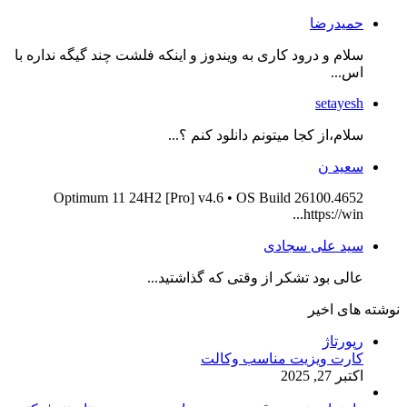
حمیدرضا
سلام و درود کاری به ویندوز و اینکه فلشت چند گیگه نداره با
اس...
setayesh
سلام،از کجا میتونم دانلود کنم ؟...
سعید ن
Optimum 11 24H2 [Pro] v4.6 • OS Build 26100.4652
https://win...
سید علی سجادی
عالی بود تشکر از وقتی که گذاشتید...
نوشته های اخیر
رپورتاژ
کارت ویزیت مناسب وکالت
اکتبر 27, 2025