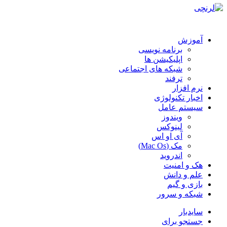
آموزش
برنامه نویسی
اپلیکیشن ها
شبکه های اجتماعی
ترفند
نرم افزار
اخبار تکنولوژی
سیستم عامل
ویندوز
لینوکس
آی او اس
مک (Mac Os)
اندروید
هک و امنیت
علم و دانش
بازی و گیم
شبکه و سرور
سایدبار
جستجو برای