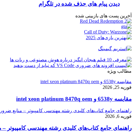
دیدن پیام های حذف شده در تلگرام
آخرین پست های بازبینی شده
مطالب ویژه
مقایسه 6538y و intel xeon platinum 8470q oem
فوریه 25, 2026
مقایسه 6538y و intel xeon platinum 8470q oem
راهنمای جامع کتاب‌های کلیدی رشته مهندسی کامپیوتر – منابع ضرور
فوریه 6, 2026
راهنمای جامع کتاب‌های کلیدی رشته مهندسی کامپیوتر – م