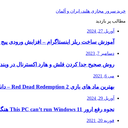
خرید سرور مجازی هلند، ایران و آلمان
مطالب پر بازدید
آوریل 27, 2024
آموزش ساخت ریلز اینستاگرام – افزایش ورودی پیج ا
دسامبر 7, 2023
روش صحیح جدا کردن فلش و هارد اکسترنال در ویند
می 6, 2021
بهترین ماد های بازی Red Dead Redemption 2 – دانلود ماد RDR2
آوریل 29, 2024
نحوه رفع ارور This PC can’t run Windows 11 هنگام نصب ویندوز ۱۱
فوریه 20, 2021