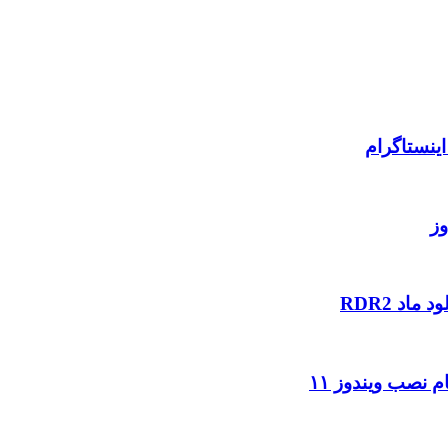
ینستاگرام
وز