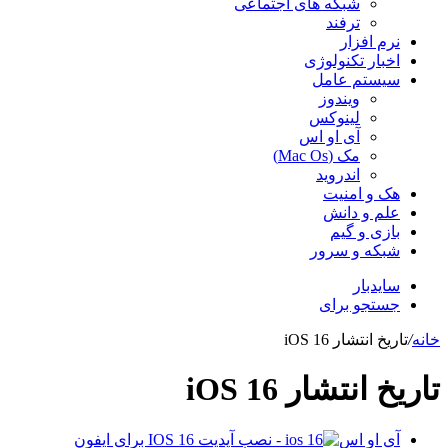
شبکه های اجتماعی
ترفند
نرم افزار
اخبار تکنولوژی
سیستم عامل
ویندوز
لینوکس
آی او اس
مک (Mac Os)
اندروید
هک و امنیت
علم و دانش
بازی و گیم
شبکه و سرور
سایدبار
جستجو برای
خانه
/
تاریخ انتشار iOS 16
تاریخ انتشار iOS 16
آی او اس