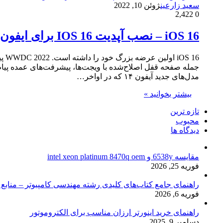
سعید زارعین
ژوئن 10, 2022
2,422
0
iOS 16 – نصب آپدیت IOS 16 برای ایفون
 16
مدل‌های جدید آیفون ۱۴ که در اواخر…
بیشتر بخوانید »
تازه ترین
محبوب
دیدگاه ها
مقایسه 6538y و intel xeon platinum 8470q oem
فوریه 25, 2026
راهنمای جامع کتاب‌های کلیدی رشته مهندسی کامپیوتر – منابع
فوریه 6, 2026
راهنمای خرید اینورتر ارزان مناسب برای الکتروموتور
دسامبر 9, 2025