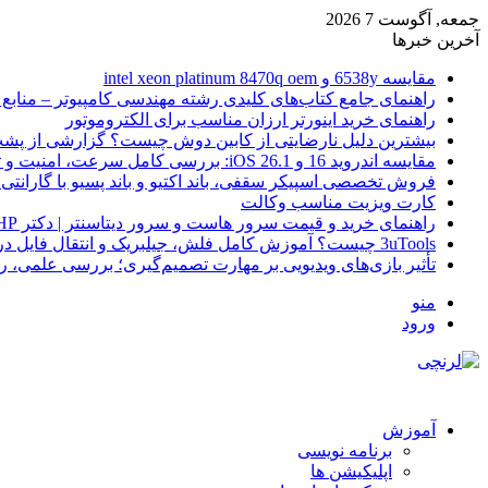
جمعه, آگوست 7 2026
آخرین خبرها
مقایسه 6538y و intel xeon platinum 8470q oem
راهنمای جامع کتاب‌های کلیدی رشته مهندسی کامپیوتر – منابع
راهنمای خرید اینورتر ارزان مناسب برای الکتروموتور
بیشترین دلیل نارضایتی از کابین دوش چیست؟ گزارشی از پشت
مقایسه اندروید 16 و iOS 26.1: بررسی کامل سرعت، امنیت و تجربه کاربری
فروش تخصصی اسپیکر سقفی، باند اکتیو و باند پسیو با گارانتی 
کارت ویزیت مناسب وکالت
راهنمای خرید و قیمت سرور هاست و سرور دیتاسنتر | دکتر HP
3uTools چیست؟ آموزش کامل فلش، جیلبریک و انتقال فایل در آیفون
تأثیر بازی‌های ویدیویی بر مهارت تصمیم‌گیری؛ بررسی علمی، 
منو
ورود
آموزش
برنامه نویسی
اپلیکیشن ها