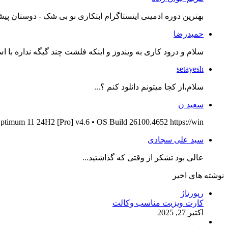
بهترین دوره ادمینی اینستاگرام ابتکاری نو بی شک - دوستان پیش
حمیدرضا
سلام و درود کاری به ویندوز و اینکه فلشت چند گیگه نداره با اس
setayesh
سلام،از کجا میتونم دانلود کنم ؟...
سعید ن
ptimum 11 24H2 [Pro] v4.6 • OS Build 26100.4652 https://win...
سید علی سجادی
عالی بود تشکر از وقتی که گذاشتید...
نوشته های اخیر
رپورتاژ
کارت ویزیت مناسب وکالت
اکتبر 27, 2025