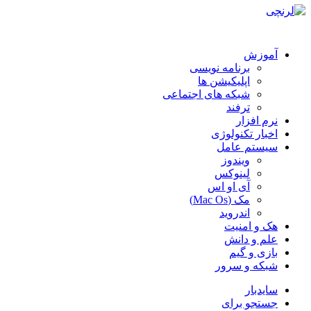
آموزش
برنامه نویسی
اپلیکیشن ها
شبکه های اجتماعی
ترفند
نرم افزار
اخبار تکنولوژی
سیستم عامل
ویندوز
لینوکس
آی او اس
مک (Mac Os)
اندروید
هک و امنیت
علم و دانش
بازی و گیم
شبکه و سرور
سایدبار
جستجو برای