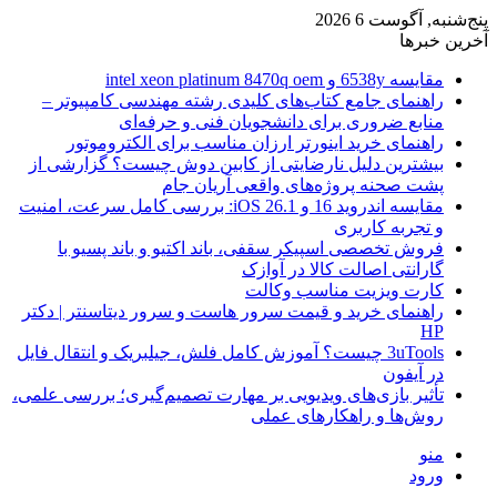
پنج‌شنبه, آگوست 6 2026
آخرین خبرها
مقایسه 6538y و intel xeon platinum 8470q oem
راهنمای جامع کتاب‌های کلیدی رشته مهندسی کامپیوتر –
منابع ضروری برای دانشجویان فنی و حرفه‌ای
راهنمای خرید اینورتر ارزان مناسب برای الکتروموتور
بیشترین دلیل نارضایتی از کابین دوش چیست؟ گزارشی از
پشت صحنه پروژه‌های واقعی آریان جام
مقایسه اندروید 16 و iOS 26.1: بررسی کامل سرعت، امنیت
و تجربه کاربری
فروش تخصصی اسپیکر سقفی، باند اکتیو و باند پسیو با
گارانتی اصالت کالا در آوازک
کارت ویزیت مناسب وکالت
راهنمای خرید و قیمت سرور هاست و سرور دیتاسنتر | دکتر
HP
3uTools چیست؟ آموزش کامل فلش، جیلبریک و انتقال فایل
در آیفون
تأثیر بازی‌های ویدیویی بر مهارت تصمیم‌گیری؛ بررسی علمی،
روش‌ها و راهکارهای عملی
منو
ورود