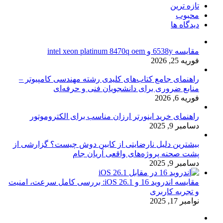
تازه ترین
محبوب
دیدگاه ها
مقایسه 6538y و intel xeon platinum 8470q oem
فوریه 25, 2026
راهنمای جامع کتاب‌های کلیدی رشته مهندسی کامپیوتر –
منابع ضروری برای دانشجویان فنی و حرفه‌ای
فوریه 6, 2026
راهنمای خرید اینورتر ارزان مناسب برای الکتروموتور
دسامبر 9, 2025
بیشترین دلیل نارضایتی از کابین دوش چیست؟ گزارشی از
پشت صحنه پروژه‌های واقعی آریان جام
دسامبر 9, 2025
مقایسه اندروید 16 و iOS 26.1: بررسی کامل سرعت، امنیت
و تجربه کاربری
نوامبر 17, 2025