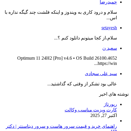
حمیدرضا
سلام و درود کاری به ویندوز و اینکه فلشت چند گیگه نداره با
اس...
setayesh
سلام،از کجا میتونم دانلود کنم ؟...
سعید ن
Optimum 11 24H2 [Pro] v4.6 • OS Build 26100.4652
https://win...
سید علی سجادی
عالی بود تشکر از وقتی که گذاشتید...
نوشته های اخیر
رپورتاژ
کارت ویزیت مناسب وکالت
اکتبر 27, 2025
راهنمای خرید و قیمت سرور هاست و سرور دیتاسنتر | دکتر