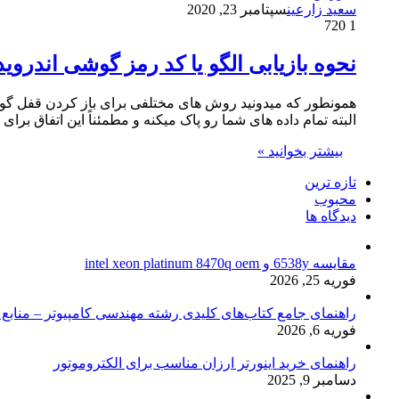
سعید زارعین
سپتامبر 23, 2020
720
1
نحوه بازیابی الگو یا کد رمز گوشی اندروید
همونطور که میدونید روش های مختلفی برای باز کردن قفل گوش
البته تمام داده های شما رو پاک میکنه و مطمئناً این اتفاق ب
بیشتر بخوانید »
تازه ترین
محبوب
دیدگاه ها
مقایسه 6538y و intel xeon platinum 8470q oem
فوریه 25, 2026
راهنمای جامع کتاب‌های کلیدی رشته مهندسی کامپیوتر – منابع
فوریه 6, 2026
راهنمای خرید اینورتر ارزان مناسب برای الکتروموتور
دسامبر 9, 2025