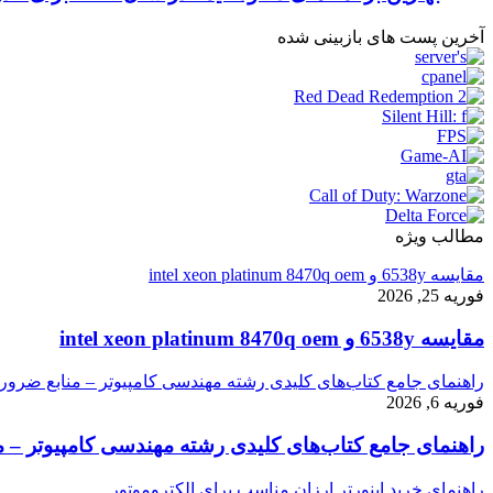
آخرین پست های بازبینی شده
مطالب ویژه
مقایسه 6538y و intel xeon platinum 8470q oem
فوریه 25, 2026
مقایسه 6538y و intel xeon platinum 8470q oem
راهنمای جامع کتاب‌های کلیدی رشته مهندسی کامپیوتر – منابع ضرور
فوریه 6, 2026
راهنمای جامع کتاب‌های کلیدی رشته مهندسی کامپیوتر – م
راهنمای خرید اینورتر ارزان مناسب برای الکتروموتور