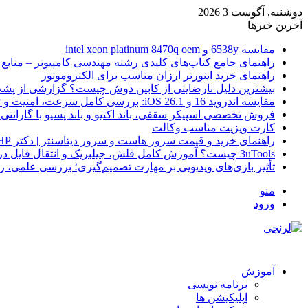
دوشنبه, آگوست 3 2026
آخرین خبرها
مقایسه 6538y و intel xeon platinum 8470q oem
راهنمای جامع کتاب‌های کلیدی رشته مهندسی کامپیوتر – منابع
راهنمای خرید اینورتر ارزان مناسب برای الکتروموتور
بیشترین دلیل نارضایتی از کابین دوش چیست؟ گزارشی از پشت
مقایسه اندروید 16 و iOS 26.1: بررسی کامل سرعت، امنیت و تجربه کاربری
فروش تخصصی اسپیکر سقفی، باند اکتیو و باند پسیو با گارانتی 
کارت ویزیت مناسب وکالت
راهنمای خرید و قیمت سرور هاست و سرور دیتاسنتر | دکتر HP
3uTools چیست؟ آموزش کامل فلش، جیلبریک و انتقال فایل در آیفون
تأثیر بازی‌های ویدیویی بر مهارت تصمیم‌گیری؛ بررسی علمی، 
منو
ورود
آموزش
برنامه نویسی
اپلیکیشن ها