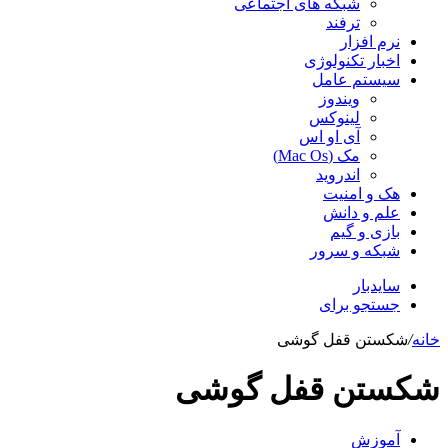
شبکه های اجتماعی
ترفند
نرم افزار
اخبار تکنولوژی
سیستم عامل
ویندوز
لینوکس
آی او اس
مک (Mac Os)
اندروید
هک و امنیت
علم و دانش
بازی و گیم
شبکه و سرور
سایدبار
جستجو برای
خانه
/
شکستن قفل گوشی
شکستن قفل گوشی
آموزش