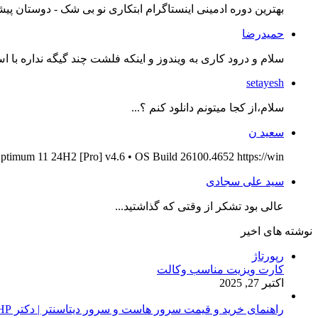
بهترین دوره ادمینی اینستاگرام ابتکاری نو بی شک - دوستان پیش
حمیدرضا
سلام و درود کاری به ویندوز و اینکه فلشت چند گیگه نداره با اس
setayesh
سلام،از کجا میتونم دانلود کنم ؟...
سعید ن
ptimum 11 24H2 [Pro] v4.6 • OS Build 26100.4652 https://win...
سید علی سجادی
عالی بود تشکر از وقتی که گذاشتید...
نوشته های اخیر
رپورتاژ
کارت ویزیت مناسب وکالت
اکتبر 27, 2025
راهنمای خرید و قیمت سرور هاست و سرور دیتاسنتر | دکتر HP