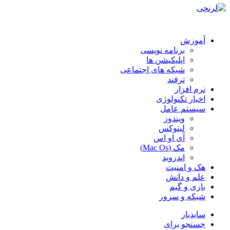
آموزش
برنامه نویسی
اپلیکیشن ها
شبکه های اجتماعی
ترفند
نرم افزار
اخبار تکنولوژی
سیستم عامل
ویندوز
لینوکس
آی او اس
مک (Mac Os)
اندروید
هک و امنیت
علم و دانش
بازی و گیم
شبکه و سرور
سایدبار
جستجو برای