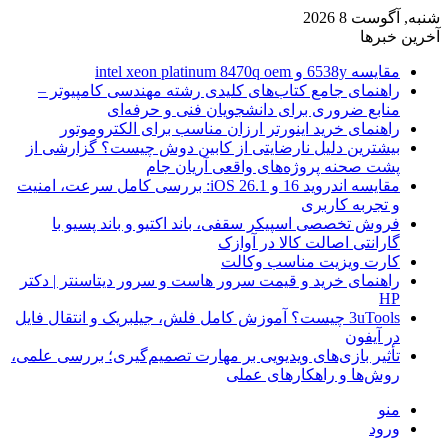
شنبه, آگوست 8 2026
آخرین خبرها
مقایسه 6538y و intel xeon platinum 8470q oem
راهنمای جامع کتاب‌های کلیدی رشته مهندسی کامپیوتر –
منابع ضروری برای دانشجویان فنی و حرفه‌ای
راهنمای خرید اینورتر ارزان مناسب برای الکتروموتور
بیشترین دلیل نارضایتی از کابین دوش چیست؟ گزارشی از
پشت صحنه پروژه‌های واقعی آریان جام
مقایسه اندروید 16 و iOS 26.1: بررسی کامل سرعت، امنیت
و تجربه کاربری
فروش تخصصی اسپیکر سقفی، باند اکتیو و باند پسیو با
گارانتی اصالت کالا در آوازک
کارت ویزیت مناسب وکالت
راهنمای خرید و قیمت سرور هاست و سرور دیتاسنتر | دکتر
HP
3uTools چیست؟ آموزش کامل فلش، جیلبریک و انتقال فایل
در آیفون
تأثیر بازی‌های ویدیویی بر مهارت تصمیم‌گیری؛ بررسی علمی،
روش‌ها و راهکارهای عملی
منو
ورود