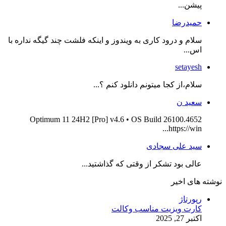
پیشن...
حمیدرضا
سلام و درود کاری به ویندوز و اینکه فلشت چند گیگه نداره با
اس...
setayesh
سلام،از کجا میتونم دانلود کنم ؟...
سعید ن
Optimum 11 24H2 [Pro] v4.6 • OS Build 26100.4652
https://win...
سید علی سجادی
عالی بود تشکر از وقتی که گذاشتید...
نوشته های اخیر
رپورتاژ
کارت ویزیت مناسب وکالت
اکتبر 27, 2025