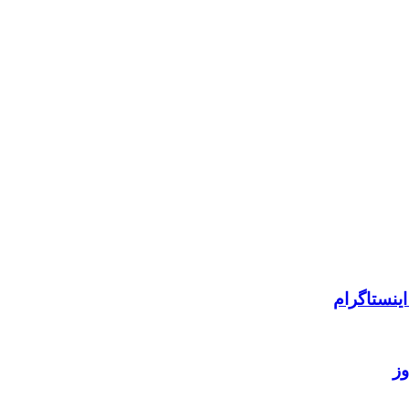
ینستاگرام
وز