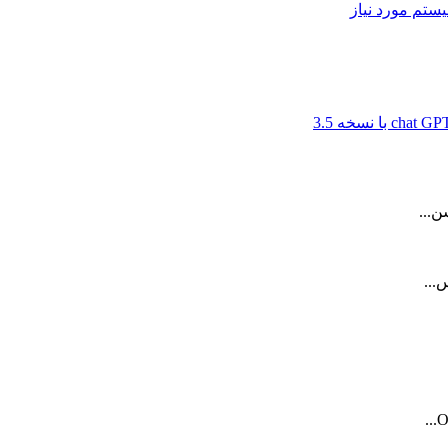
ن...
...
O