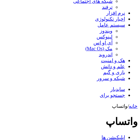
شبکه های اجتماعی
ترفند
نرم افزار
اخبار تکنولوژی
سیستم عامل
ویندوز
لینوکس
آی او اس
مک (Mac Os)
اندروید
هک و امنیت
علم و دانش
بازی و گیم
شبکه و سرور
سایدبار
جستجو برای
خانه
/
واتساپ
واتساپ
اپلیکیشن ها