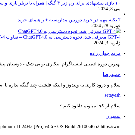
۱۰ بازی پیشنهادی برای رم زیر ۴ گیگ | همراه با تریلر بازی و سیستم مورد نیاز
می 8, 2024
7 نکته مهم در خرید دوربین مداربسته + راهنمای خرید
فوریه 28, 2024
GPT-4 معرفی شد، نحوه دسترسی به ChatGPT4.0 – تفاوت chat GPT-4 با نسخه 3.5
ژانویه 3, 2024
مریم جوان زاده
بهترین دوره ادمینی اینستاگرام ابتکاری نو بی شک - دوستان پیش
حمیدرضا
سلام و درود کاری به ویندوز و اینکه فلشت چند گیگه نداره با اس
setayesh
سلام،از کجا میتونم دانلود کنم ؟...
سعید ن
ptimum 11 24H2 [Pro] v4.6 • OS Build 26100.4652 https://win...