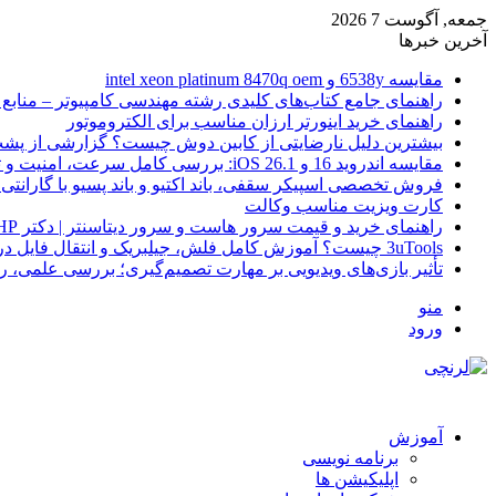
جمعه, آگوست 7 2026
آخرین خبرها
مقایسه 6538y و intel xeon platinum 8470q oem
راهنمای جامع کتاب‌های کلیدی رشته مهندسی کامپیوتر – منابع
راهنمای خرید اینورتر ارزان مناسب برای الکتروموتور
بیشترین دلیل نارضایتی از کابین دوش چیست؟ گزارشی از پشت
مقایسه اندروید 16 و iOS 26.1: بررسی کامل سرعت، امنیت و تجربه کاربری
فروش تخصصی اسپیکر سقفی، باند اکتیو و باند پسیو با گارانتی 
کارت ویزیت مناسب وکالت
راهنمای خرید و قیمت سرور هاست و سرور دیتاسنتر | دکتر HP
3uTools چیست؟ آموزش کامل فلش، جیلبریک و انتقال فایل در آیفون
تأثیر بازی‌های ویدیویی بر مهارت تصمیم‌گیری؛ بررسی علمی، 
منو
ورود
آموزش
برنامه نویسی
اپلیکیشن ها