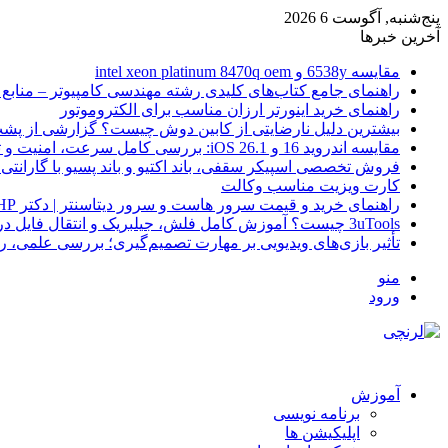
پنج‌شنبه, آگوست 6 2026
آخرین خبرها
مقایسه 6538y و intel xeon platinum 8470q oem
راهنمای جامع کتاب‌های کلیدی رشته مهندسی کامپیوتر – منابع
راهنمای خرید اینورتر ارزان مناسب برای الکتروموتور
بیشترین دلیل نارضایتی از کابین دوش چیست؟ گزارشی از پشت
مقایسه اندروید 16 و iOS 26.1: بررسی کامل سرعت، امنیت و تجربه کاربری
فروش تخصصی اسپیکر سقفی، باند اکتیو و باند پسیو با گارانتی 
کارت ویزیت مناسب وکالت
راهنمای خرید و قیمت سرور هاست و سرور دیتاسنتر | دکتر HP
3uTools چیست؟ آموزش کامل فلش، جیلبریک و انتقال فایل در آیفون
تأثیر بازی‌های ویدیویی بر مهارت تصمیم‌گیری؛ بررسی علمی، 
منو
ورود
آموزش
برنامه نویسی
اپلیکیشن ها