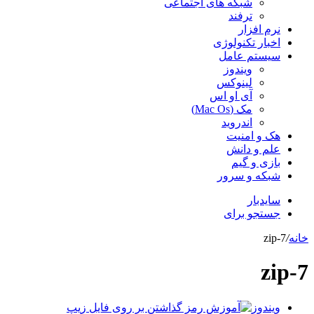
شبکه های اجتماعی
ترفند
نرم افزار
اخبار تکنولوژی
سیستم عامل
ویندوز
لینوکس
آی او اس
مک (Mac Os)
اندروید
هک و امنیت
علم و دانش
بازی و گیم
شبکه و سرور
سایدبار
جستجو برای
خانه
/
7-zip
7-zip
ویندوز