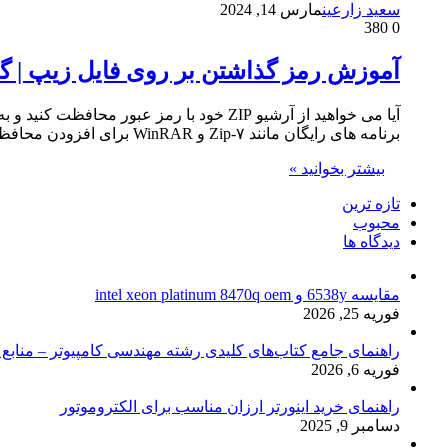
سعید زارعین
مارس 14, 2024
380
0
آموزش رمز گذاشتن بر روی فایل زیپ | گذا
آیا می خواهید از آرشیو ZIP خود با رمز ع
برنامه های رایگان مانند ۷-Zip و WinRAR برای افزودن محافظت از رمز عبور استفاده کنید. نحوه استفاده از این برنامه ها برای قفل کردن فایل ZIP را به شما نشان خواهیم داد. مطمئن شوید که رمز…
بیشتر بخوانید »
تازه ترین
محبوب
دیدگاه ها
مقایسه 6538y و intel xeon platinum 8470q oem
فوریه 25, 2026
راهنمای جامع کتاب‌های کلیدی رشته مهندسی کامپیوتر – منابع
فوریه 6, 2026
راهنمای خرید اینورتر ارزان مناسب برای الکتروموتور
دسامبر 9, 2025