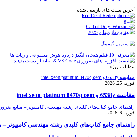
آخرین پست های بازبینی شده
مطالب ویژه
مقایسه 6538y و intel xeon platinum 8470q oem
فوریه 25, 2026
مقایسه 6538y و intel xeon platinum 8470q oem
راهنمای جامع کتاب‌های کلیدی رشته مهندسی کامپیوتر – منابع ضرور
فوریه 6, 2026
راهنمای جامع کتاب‌های کلیدی رشته مهندسی کامپیوتر – م
راهنمای خرید اینورتر ارزان مناسب برای الکتروموتور