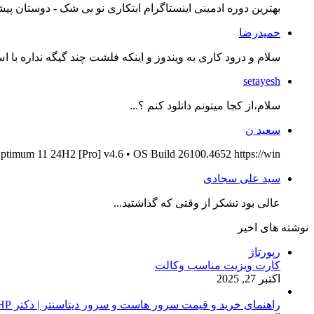
بهترین دوره ادمینی اینستاگرام ابتکاری نو بی شک - دوستان پیش
حمیدرضا
سلام و درود کاری به ویندوز و اینکه فلشت چند گیگه نداره با اس
setayesh
سلام،از کجا میتونم دانلود کنم ؟...
سعید ن
ptimum 11 24H2 [Pro] v4.6 • OS Build 26100.4652 https://win...
سید علی سجادی
عالی بود تشکر از وقتی که گذاشتید...
نوشته های اخیر
رپورتاژ
کارت ویزیت مناسب وکالت
اکتبر 27, 2025
راهنمای خرید و قیمت سرور هاست و سرور دیتاسنتر | دکتر HP