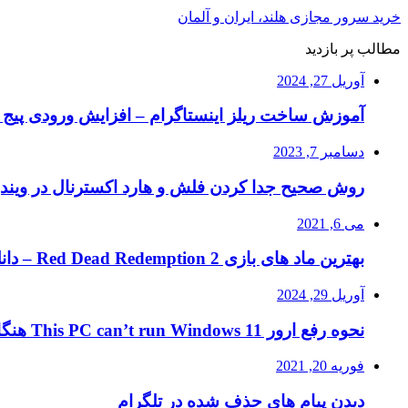
خرید سرور مجازی هلند، ایران و آلمان
مطالب پر بازدید
آوریل 27, 2024
آموزش ساخت ریلز اینستاگرام – افزایش ورودی پیج ا
دسامبر 7, 2023
روش صحیح جدا کردن فلش و هارد اکسترنال در ویند
می 6, 2021
بهترین ماد های بازی Red Dead Redemption 2 – دانلود ماد RDR2
آوریل 29, 2024
نحوه رفع ارور This PC can’t run Windows 11 هنگام نصب ویندوز ۱۱
فوریه 20, 2021
دیدن پیام های حذف شده در تلگرام