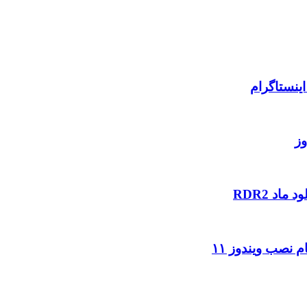
ینستاگرام
وز