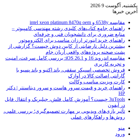
یکشنبه, آگوست 9 2026
آخرین خبرها
مقایسه 6538y و intel xeon platinum 8470q oem
راهنمای جامع کتاب‌های کلیدی رشته مهندسی کامپیوتر –
منابع ضروری برای دانشجویان فنی و حرفه‌ای
راهنمای خرید اینورتر ارزان مناسب برای الکتروموتور
بیشترین دلیل نارضایتی از کابین دوش چیست؟ گزارشی از
پشت صحنه پروژه‌های واقعی آریان جام
مقایسه اندروید 16 و iOS 26.1: بررسی کامل سرعت، امنیت
و تجربه کاربری
فروش تخصصی اسپیکر سقفی، باند اکتیو و باند پسیو با
گارانتی اصالت کالا در آوازک
کارت ویزیت مناسب وکالت
راهنمای خرید و قیمت سرور هاست و سرور دیتاسنتر | دکتر
HP
3uTools چیست؟ آموزش کامل فلش، جیلبریک و انتقال فایل
در آیفون
تأثیر بازی‌های ویدیویی بر مهارت تصمیم‌گیری؛ بررسی علمی،
روش‌ها و راهکارهای عملی
منو
ورود