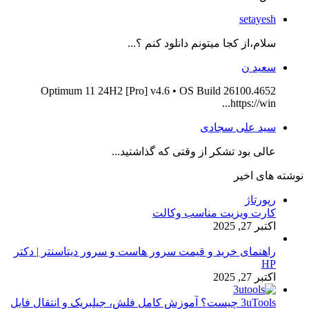
setayesh
سلام،از کجا میتونم دانلود کنم ؟...
سعید ن
Optimum 11 24H2 [Pro] v4.6 • OS Build 26100.4652
https://win...
سید علی سجادی
عالی بود تشکر از وقتی که گذاشتید...
نوشته های اخیر
رپورتاژ
کارت ویزیت مناسب وکالت
اکتبر 27, 2025
راهنمای خرید و قیمت سرور هاست و سرور دیتاسنتر | دکتر
HP
اکتبر 27, 2025
3uTools چیست؟ آموزش کامل فلش، جیلبریک و انتقال فایل