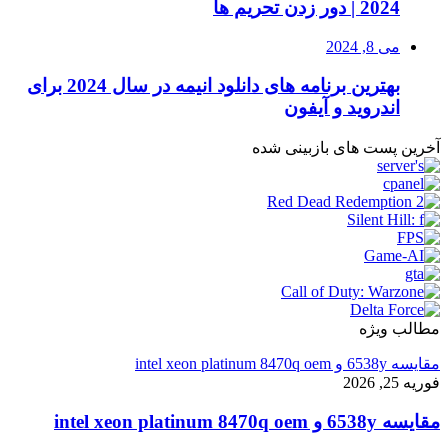
2024 | دور زدن تحریم ها
می 8, 2024
بهترین برنامه های دانلود انیمه در سال 2024 برای
اندروید و آیفون
آخرین پست های بازبینی شده
مطالب ویژه
مقایسه 6538y و intel xeon platinum 8470q oem
فوریه 25, 2026
مقایسه 6538y و intel xeon platinum 8470q oem