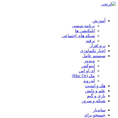
آموزش
برنامه نویسی
اپلیکیشن ها
شبکه های اجتماعی
ترفند
نرم افزار
اخبار تکنولوژی
سیستم عامل
ویندوز
لینوکس
آی او اس
مک (Mac Os)
اندروید
هک و امنیت
علم و دانش
بازی و گیم
شبکه و سرور
سایدبار
جستجو برای