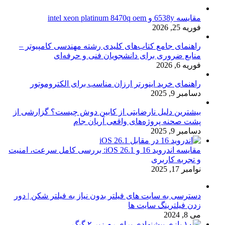
مقایسه 6538y و intel xeon platinum 8470q oem
فوریه 25, 2026
راهنمای جامع کتاب‌های کلیدی رشته مهندسی کامپیوتر –
منابع ضروری برای دانشجویان فنی و حرفه‌ای
فوریه 6, 2026
راهنمای خرید اینورتر ارزان مناسب برای الکتروموتور
دسامبر 9, 2025
بیشترین دلیل نارضایتی از کابین دوش چیست؟ گزارشی از
پشت صحنه پروژه‌های واقعی آریان جام
دسامبر 9, 2025
مقایسه اندروید 16 و iOS 26.1: بررسی کامل سرعت، امنیت
و تجربه کاربری
نوامبر 17, 2025
دسترسی به سایت های فیلتر بدون نیاز به فیلتر شکن | دور
زدن فیلترینگ سایت ها
می 8, 2024