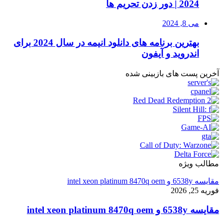
2024 | دور زدن تحریم ها
می 8, 2024
بهترین برنامه های دانلود انیمه در سال 2024 برای
اندروید و آیفون
آخرین پست های بازبینی شده
مطالب ویژه
مقایسه 6538y و intel xeon platinum 8470q oem
فوریه 25, 2026
مقایسه 6538y و intel xeon platinum 8470q oem