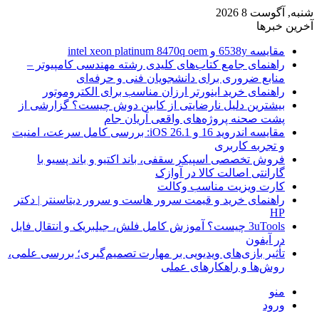
شنبه, آگوست 8 2026
آخرین خبرها
مقایسه 6538y و intel xeon platinum 8470q oem
راهنمای جامع کتاب‌های کلیدی رشته مهندسی کامپیوتر –
منابع ضروری برای دانشجویان فنی و حرفه‌ای
راهنمای خرید اینورتر ارزان مناسب برای الکتروموتور
بیشترین دلیل نارضایتی از کابین دوش چیست؟ گزارشی از
پشت صحنه پروژه‌های واقعی آریان جام
مقایسه اندروید 16 و iOS 26.1: بررسی کامل سرعت، امنیت
و تجربه کاربری
فروش تخصصی اسپیکر سقفی، باند اکتیو و باند پسیو با
گارانتی اصالت کالا در آوازک
کارت ویزیت مناسب وکالت
راهنمای خرید و قیمت سرور هاست و سرور دیتاسنتر | دکتر
HP
3uTools چیست؟ آموزش کامل فلش، جیلبریک و انتقال فایل
در آیفون
تأثیر بازی‌های ویدیویی بر مهارت تصمیم‌گیری؛ بررسی علمی،
روش‌ها و راهکارهای عملی
منو
ورود