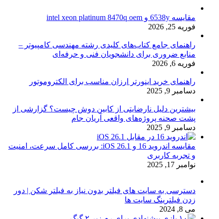
مقایسه 6538y و intel xeon platinum 8470q oem
فوریه 25, 2026
راهنمای جامع کتاب‌های کلیدی رشته مهندسی کامپیوتر –
منابع ضروری برای دانشجویان فنی و حرفه‌ای
فوریه 6, 2026
راهنمای خرید اینورتر ارزان مناسب برای الکتروموتور
دسامبر 9, 2025
بیشترین دلیل نارضایتی از کابین دوش چیست؟ گزارشی از
پشت صحنه پروژه‌های واقعی آریان جام
دسامبر 9, 2025
مقایسه اندروید 16 و iOS 26.1: بررسی کامل سرعت، امنیت
و تجربه کاربری
نوامبر 17, 2025
دسترسی به سایت های فیلتر بدون نیاز به فیلتر شکن | دور
زدن فیلترینگ سایت ها
می 8, 2024