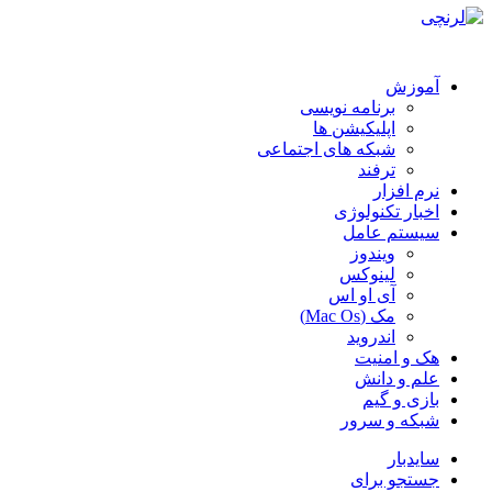
آموزش
برنامه نویسی
اپلیکیشن ها
شبکه های اجتماعی
ترفند
نرم افزار
اخبار تکنولوژی
سیستم عامل
ویندوز
لینوکس
آی او اس
مک (Mac Os)
اندروید
هک و امنیت
علم و دانش
بازی و گیم
شبکه و سرور
سایدبار
جستجو برای