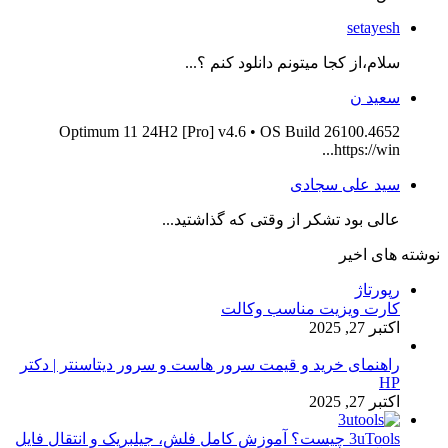
setayesh
سلام،از کجا میتونم دانلود کنم ؟...
سعید ن
Optimum 11 24H2 [Pro] v4.6 • OS Build 26100.4652
https://win...
سید علی سجادی
عالی بود تشکر از وقتی که گذاشتید...
نوشته های اخیر
رپورتاژ
کارت ویزیت مناسب وکالت
اکتبر 27, 2025
راهنمای خرید و قیمت سرور هاست و سرور دیتاسنتر | دکتر
HP
اکتبر 27, 2025
3uTools چیست؟ آموزش کامل فلش، جیلبریک و انتقال فایل