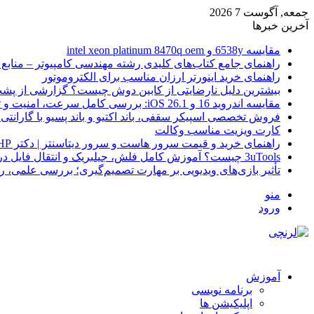
جمعه, آگوست 7 2026
آخرین خبرها
مقایسه 6538y و intel xeon platinum 8470q oem
راهنمای جامع کتاب‌های کلیدی رشته مهندسی کامپیوتر – منابع
راهنمای خرید اینورتر ارزان مناسب برای الکتروموتور
بیشترین دلیل نارضایتی از کابین دوش چیست؟ گزارشی از پشت
مقایسه اندروید 16 و iOS 26.1: بررسی کامل سرعت، امنیت و تجربه کاربری
فروش تخصصی اسپیکر سقفی، باند اکتیو و باند پسیو با گارانتی 
کارت ویزیت مناسب وکالت
راهنمای خرید و قیمت سرور هاست و سرور دیتاسنتر | دکتر HP
3uTools چیست؟ آموزش کامل فلش، جیلبریک و انتقال فایل در آیفون
تأثیر بازی‌های ویدیویی بر مهارت تصمیم‌گیری؛ بررسی علمی، 
منو
ورود
آموزش
برنامه نویسی
اپلیکیشن ها