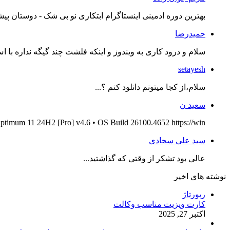
بهترین دوره ادمینی اینستاگرام ابتکاری نو بی شک - دوستان پیش
حمیدرضا
سلام و درود کاری به ویندوز و اینکه فلشت چند گیگه نداره با اس
setayesh
سلام،از کجا میتونم دانلود کنم ؟...
سعید ن
ptimum 11 24H2 [Pro] v4.6 • OS Build 26100.4652 https://win...
سید علی سجادی
عالی بود تشکر از وقتی که گذاشتید...
نوشته های اخیر
رپورتاژ
کارت ویزیت مناسب وکالت
اکتبر 27, 2025