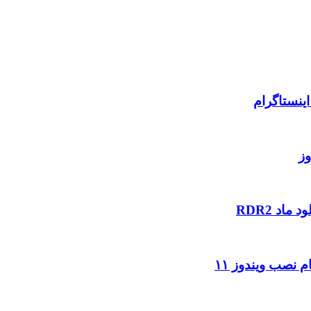
ینستاگرام
وز