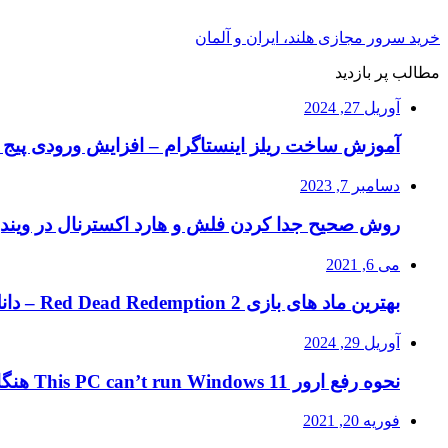
خرید سرور مجازی هلند، ایران و آلمان
مطالب پر بازدید
آوریل 27, 2024
آموزش ساخت ریلز اینستاگرام – افزایش ورودی پیج ا
دسامبر 7, 2023
روش صحیح جدا کردن فلش و هارد اکسترنال در ویند
می 6, 2021
بهترین ماد های بازی Red Dead Redemption 2 – دانلود ماد RDR2
آوریل 29, 2024
نحوه رفع ارور This PC can’t run Windows 11 هنگام نصب ویندوز ۱۱
فوریه 20, 2021