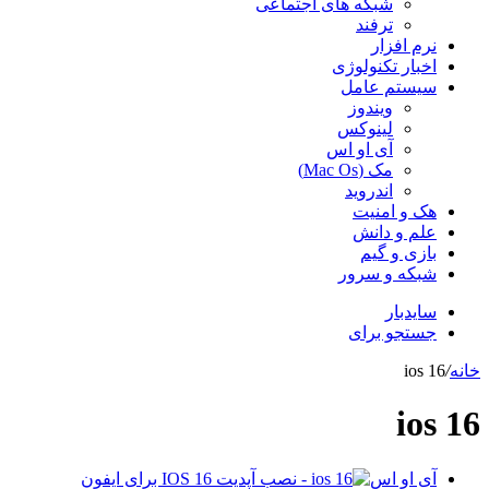
شبکه های اجتماعی
ترفند
نرم افزار
اخبار تکنولوژی
سیستم عامل
ویندوز
لینوکس
آی او اس
مک (Mac Os)
اندروید
هک و امنیت
علم و دانش
بازی و گیم
شبکه و سرور
سایدبار
جستجو برای
خانه
/
ios 16
ios 16
آی او اس