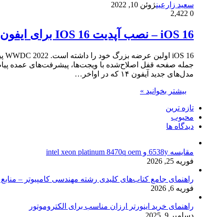
سعید زارعین
ژوئن 10, 2022
2,422
0
iOS 16 – نصب آپدیت IOS 16 برای ایفون
 16
مدل‌های جدید آیفون ۱۴ که در اواخر…
بیشتر بخوانید »
تازه ترین
محبوب
دیدگاه ها
مقایسه 6538y و intel xeon platinum 8470q oem
فوریه 25, 2026
راهنمای جامع کتاب‌های کلیدی رشته مهندسی کامپیوتر – منابع
فوریه 6, 2026
راهنمای خرید اینورتر ارزان مناسب برای الکتروموتور
دسامبر 9, 2025