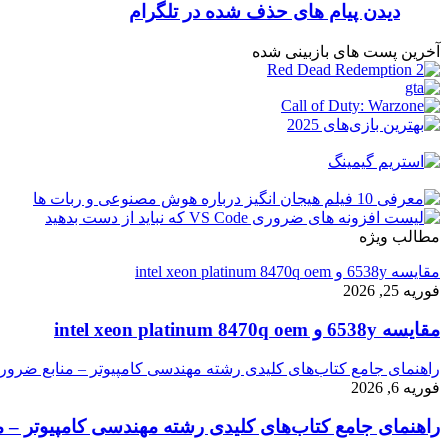
دیدن پیام های حذف شده در تلگرام
آخرین پست های بازبینی شده
مطالب ویژه
مقایسه 6538y و intel xeon platinum 8470q oem
فوریه 25, 2026
مقایسه 6538y و intel xeon platinum 8470q oem
راهنمای جامع کتاب‌های کلیدی رشته مهندسی کامپیوتر – منابع ضرور
فوریه 6, 2026
راهنمای جامع کتاب‌های کلیدی رشته مهندسی کامپیوتر – م