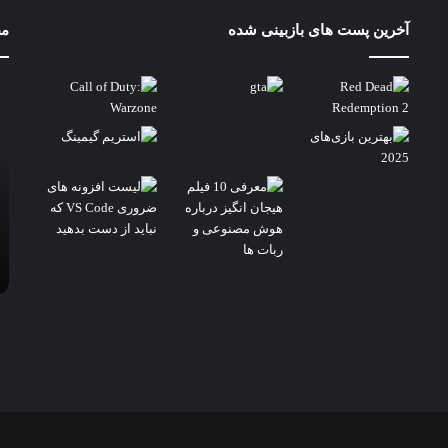
آخرین پست های بازبینی شده
مط
مق
8y
و
el
on
um
0q
em