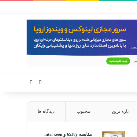
سایدبار
جستجو برای
تازه ترین
محبوب
دیدگاه ها
مقایسه 6538y و intel xeon