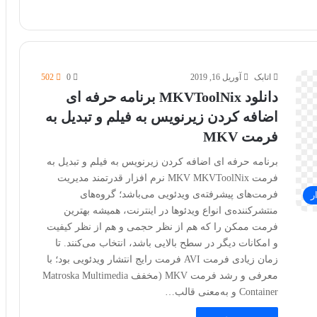
اتابک
آوریل 16, 2019
0
502
دانلود MKVToolNix برنامه حرفه ای
اضافه کردن زیرنویس به فیلم و تبدیل به
فرمت MKV
برنامه حرفه ای اضافه کردن زیرنویس به فیلم و تبدیل به
فرمت MKV MKVToolNix نرم افزار قدرتمند مدیریت
فرمت‌های پیشرفته‌ی ویدئویی می‌باشد؛ گروه‌های
ر
منتشرکننده‌ی انواع ویدئوها در اینترنت، همیشه بهترین
فرمت ممکن را که هم از نظر حجمی و هم از نظر کیفیت
و امکانات دیگر در سطح بالایی باشد، انتخاب می‌کنند. تا
زمان زیادی فرمت AVI فرمت رایج انتشار ویدئویی بود؛ با
معرفی و رشد فرمت MKV (مخفف Matroska Multimedia
Container و به‌معنی قالب…