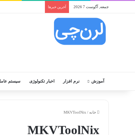
جمعه, آگوست 7 2026
آخرین خبرها
آموزش
نرم افزار
اخبار تکنولوژی
سیستم عام
خانه
/
MKVToolNix
MKVToolNix