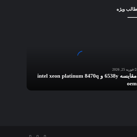
الب ویژه
ایسه
653
int
xe
platin
847
فوریه 25, 2026
o
مقایسه 6538y و intel xeon platinum 8470q
oem
لینکداین
تلگرام
خوراک