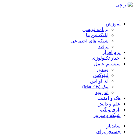
آموزش
برنامه نویسی
اپلیکیشن ها
شبکه های اجتماعی
ترفند
نرم افزار
اخبار تکنولوژی
سیستم عامل
ویندوز
لینوکس
آی او اس
مک (Mac Os)
اندروید
هک و امنیت
علم و دانش
بازی و گیم
شبکه و سرور
سایدبار
جستجو برای