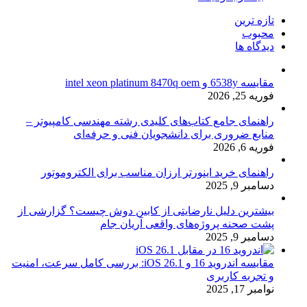
تازه ترین
محبوب
دیدگاه ها
مقایسه 6538y و intel xeon platinum 8470q oem
فوریه 25, 2026
راهنمای جامع کتاب‌های کلیدی رشته مهندسی کامپیوتر –
منابع ضروری برای دانشجویان فنی و حرفه‌ای
فوریه 6, 2026
راهنمای خرید اینورتر ارزان مناسب برای الکتروموتور
دسامبر 9, 2025
بیشترین دلیل نارضایتی از کابین دوش چیست؟ گزارشی از
پشت صحنه پروژه‌های واقعی آریان جام
دسامبر 9, 2025
مقایسه اندروید 16 و iOS 26.1: بررسی کامل سرعت، امنیت
و تجربه کاربری
نوامبر 17, 2025