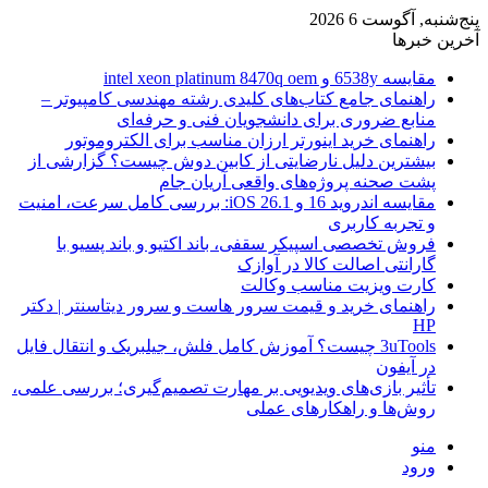
پنج‌شنبه, آگوست 6 2026
آخرین خبرها
مقایسه 6538y و intel xeon platinum 8470q oem
راهنمای جامع کتاب‌های کلیدی رشته مهندسی کامپیوتر –
منابع ضروری برای دانشجویان فنی و حرفه‌ای
راهنمای خرید اینورتر ارزان مناسب برای الکتروموتور
بیشترین دلیل نارضایتی از کابین دوش چیست؟ گزارشی از
پشت صحنه پروژه‌های واقعی آریان جام
مقایسه اندروید 16 و iOS 26.1: بررسی کامل سرعت، امنیت
و تجربه کاربری
فروش تخصصی اسپیکر سقفی، باند اکتیو و باند پسیو با
گارانتی اصالت کالا در آوازک
کارت ویزیت مناسب وکالت
راهنمای خرید و قیمت سرور هاست و سرور دیتاسنتر | دکتر
HP
3uTools چیست؟ آموزش کامل فلش، جیلبریک و انتقال فایل
در آیفون
تأثیر بازی‌های ویدیویی بر مهارت تصمیم‌گیری؛ بررسی علمی،
روش‌ها و راهکارهای عملی
منو
ورود