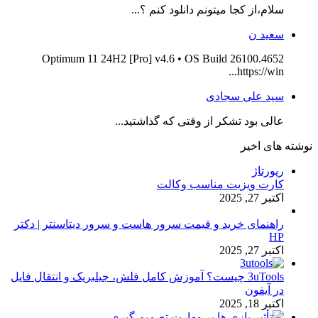
سلام،از کجا میتونم دانلود کنم ؟...
سعید ن
Optimum 11 24H2 [Pro] v4.6 • OS Build 26100.4652
https://win...
سید علی سجادی
عالی بود تشکر از وقتی که گذاشتید...
نوشته های اخیر
رپورتاژ
کارت ویزیت مناسب وکالت
اکتبر 27, 2025
راهنمای خرید و قیمت سرور هاست و سرور دیتاسنتر | دکتر
HP
اکتبر 27, 2025
3uTools چیست؟ آموزش کامل فلش، جیلبریک و انتقال فایل
در آیفون
اکتبر 18, 2025