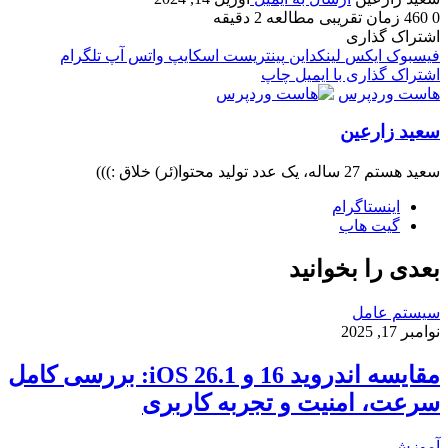
0
460
زمان تقریبی مطالعه 2 دقیقه
اشتراک گذاری
فیسبوک
ایکس
لینکداین
پینتریست
اسکایپ
واتس آپ
تلگرام
اشتراک گذاری با ایمیل
چاپ
هاست وردپرس
سعید زارعین
سعید هستم 27 ساله، یک عدد تولید محتوا(ئر) خلاق :)))
اینستاگرام
گیت ‌هاب
بعدی را بخوانید
سیستم عامل
نوامبر 17, 2025
مقایسه اندروید 16 و iOS 26.1: بررسی کامل
سرعت، امنیت و تجربه کاربری
آموزش