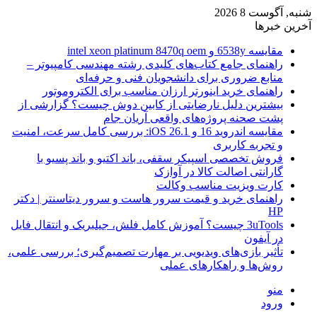
شنبه, آگوست 8 2026
آخرین خبرها
مقایسه 6538y و intel xeon platinum 8470q oem
راهنمای جامع کتاب‌های کلیدی رشته مهندسی کامپیوتر –
منابع ضروری برای دانشجویان فنی و حرفه‌ای
راهنمای خرید اینورتر ارزان مناسب برای الکتروموتور
بیشترین دلیل نارضایتی از کابین دوش چیست؟ گزارشی از
پشت صحنه پروژه‌های واقعی آریان جام
مقایسه اندروید 16 و iOS 26.1: بررسی کامل سرعت، امنیت
و تجربه کاربری
فروش تخصصی اسپیکر سقفی، باند اکتیو و باند پسیو با
گارانتی اصالت کالا در آوازک
کارت ویزیت مناسب وکالت
راهنمای خرید و قیمت سرور هاست و سرور دیتاسنتر | دکتر
HP
3uTools چیست؟ آموزش کامل فلش، جیلبریک و انتقال فایل
در آیفون
تأثیر بازی‌های ویدیویی بر مهارت تصمیم‌گیری؛ بررسی علمی،
روش‌ها و راهکارهای عملی
منو
ورود