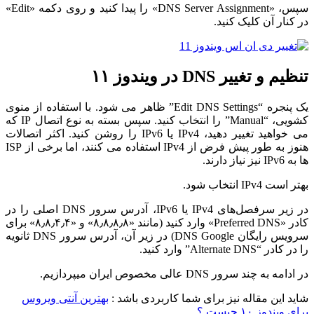
سپس، «DNS Server Assignment» را پیدا کنید و روی دکمه «Edit»
در کنار آن کلیک کنید.
تنظیم و تغییر DNS در ویندوز ۱۱
یک پنجره “Edit DNS Settings” ظاهر می شود. با استفاده از منوی
کشویی، “Manual” را انتخاب کنید. سپس بسته به نوع اتصال IP که
می خواهید تغییر دهید، IPv4 یا IPv6 را روشن کنید. اکثر اتصالات
هنوز به طور پیش فرض از IPv4 استفاده می کنند، اما برخی از ISP
ها به IPv6 نیز نیاز دارند.
بهتر است IPv4 انتخاب شود.
در زیر سرفصل‌های IPv4 یا IPv6، آدرس سرور DNS اصلی را در
کادر «Preferred DNS» وارد کنید (مانند «۸٫۸٫۸٫۸» و «۸٫۸٫۴٫۴» برای
سرویس رایگان DNS Google) در زیر آن، آدرس سرور DNS ثانویه
را در کادر “Alternate DNS” وارد کنید.
در ادامه به چند سرور DNS عالی مخصوص ایران میپردازیم.
شاید این مقاله نیز برای شما کاربردی باشد :
بهترین آنتی ویروس
برای ویندوز ۱۰ چیست ؟