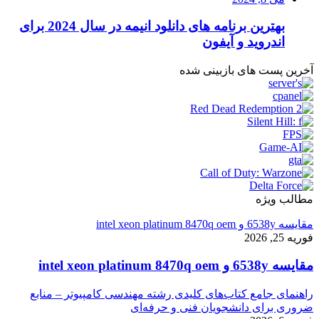
بهترین برنامه های دانلود انیمه در سال 2024 برای
اندروید و آیفون
آخرین پست های بازبینی شده
مطالب ویژه
مقایسه 6538y و intel xeon platinum 8470q oem
فوریه 25, 2026
مقایسه 6538y و intel xeon platinum 8470q oem
راهنمای جامع کتاب‌های کلیدی رشته مهندسی کامپیوتر – منابع
ضروری برای دانشجویان فنی و حرفه‌ای