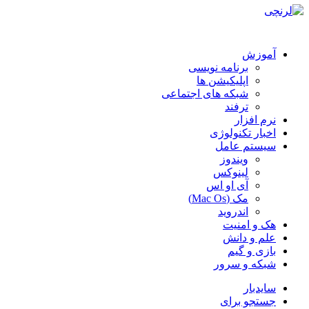
آموزش
برنامه نویسی
اپلیکیشن ها
شبکه های اجتماعی
ترفند
نرم افزار
اخبار تکنولوژی
سیستم عامل
ویندوز
لینوکس
آی او اس
مک (Mac Os)
اندروید
هک و امنیت
علم و دانش
بازی و گیم
شبکه و سرور
سایدبار
جستجو برای