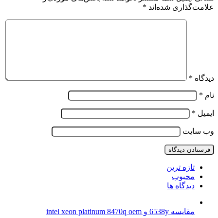
علامت‌گذاری شده‌اند
*
دیدگاه
*
نام
*
ایمیل
*
وب‌ سایت
تازه ترین
محبوب
دیدگاه ها
مقایسه 6538y و intel xeon platinum 8470q oem