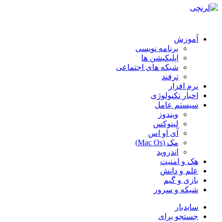
آموزش
برنامه نویسی
اپلیکیشن ها
شبکه های اجتماعی
ترفند
نرم افزار
اخبار تکنولوژی
سیستم عامل
ویندوز
لینوکس
آی او اس
مک (Mac Os)
اندروید
هک و امنیت
علم و دانش
بازی و گیم
شبکه و سرور
سایدبار
جستجو برای