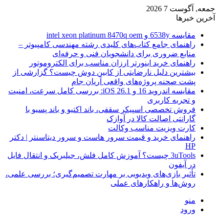
جمعه, آگوست 7 2026
آخرین خبرها
مقایسه 6538y و intel xeon platinum 8470q oem
راهنمای جامع کتاب‌های کلیدی رشته مهندسی کامپیوتر –
منابع ضروری برای دانشجویان فنی و حرفه‌ای
راهنمای خرید اینورتر ارزان مناسب برای الکتروموتور
بیشترین دلیل نارضایتی از کابین دوش چیست؟ گزارشی از
پشت صحنه پروژه‌های واقعی آریان جام
مقایسه اندروید 16 و iOS 26.1: بررسی کامل سرعت، امنیت
و تجربه کاربری
فروش تخصصی اسپیکر سقفی، باند اکتیو و باند پسیو با
گارانتی اصالت کالا در آوازک
کارت ویزیت مناسب وکالت
راهنمای خرید و قیمت سرور هاست و سرور دیتاسنتر | دکتر
HP
3uTools چیست؟ آموزش کامل فلش، جیلبریک و انتقال فایل
در آیفون
تأثیر بازی‌های ویدیویی بر مهارت تصمیم‌گیری؛ بررسی علمی،
روش‌ها و راهکارهای عملی
منو
ورود