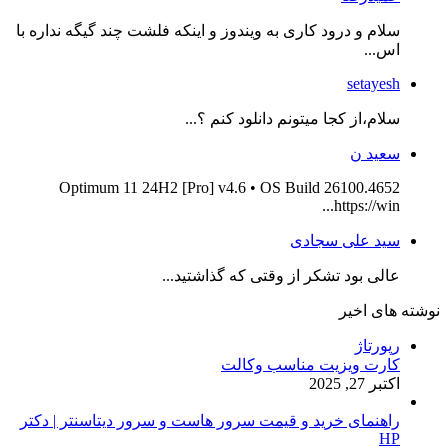
سلام و درود کاری به ویندوز و اینکه فلشت چند گیگه نداره با
اس...
setayesh
سلام،از کجا میتونم دانلود کنم ؟...
سعید ن
Optimum 11 24H2 [Pro] v4.6 • OS Build 26100.4652
https://win...
سید علی سجادی
عالی بود تشکر از وقتی که گذاشتید...
نوشته های اخیر
رپورتاژ
کارت ویزیت مناسب وکالت
اکتبر 27, 2025
راهنمای خرید و قیمت سرور هاست و سرور دیتاسنتر | دکتر
HP