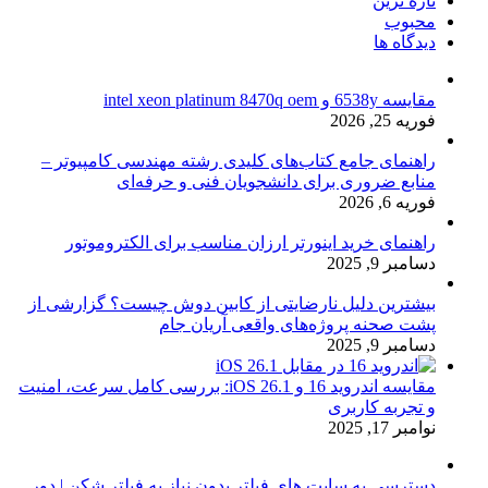
تازه ترین
محبوب
دیدگاه ها
مقایسه 6538y و intel xeon platinum 8470q oem
فوریه 25, 2026
راهنمای جامع کتاب‌های کلیدی رشته مهندسی کامپیوتر –
منابع ضروری برای دانشجویان فنی و حرفه‌ای
فوریه 6, 2026
راهنمای خرید اینورتر ارزان مناسب برای الکتروموتور
دسامبر 9, 2025
بیشترین دلیل نارضایتی از کابین دوش چیست؟ گزارشی از
پشت صحنه پروژه‌های واقعی آریان جام
دسامبر 9, 2025
مقایسه اندروید 16 و iOS 26.1: بررسی کامل سرعت، امنیت
و تجربه کاربری
نوامبر 17, 2025
دسترسی به سایت های فیلتر بدون نیاز به فیلتر شکن | دور