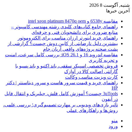
شنبه, آگوست 8 2026
آخرین خبرها
مقایسه 6538y و intel xeon platinum 8470q oem
راهنمای جامع کتاب‌های کلیدی رشته مهندسی کامپیوتر –
منابع ضروری برای دانشجویان فنی و حرفه‌ای
راهنمای خرید اینورتر ارزان مناسب برای الکتروموتور
بیشترین دلیل نارضایتی از کابین دوش چیست؟ گزارشی از
پشت صحنه پروژه‌های واقعی آریان جام
مقایسه اندروید 16 و iOS 26.1: بررسی کامل سرعت، امنیت
و تجربه کاربری
فروش تخصصی اسپیکر سقفی، باند اکتیو و باند پسیو با
گارانتی اصالت کالا در آوازک
کارت ویزیت مناسب وکالت
راهنمای خرید و قیمت سرور هاست و سرور دیتاسنتر | دکتر
HP
3uTools چیست؟ آموزش کامل فلش، جیلبریک و انتقال فایل
در آیفون
تأثیر بازی‌های ویدیویی بر مهارت تصمیم‌گیری؛ بررسی علمی،
روش‌ها و راهکارهای عملی
منو
ورود