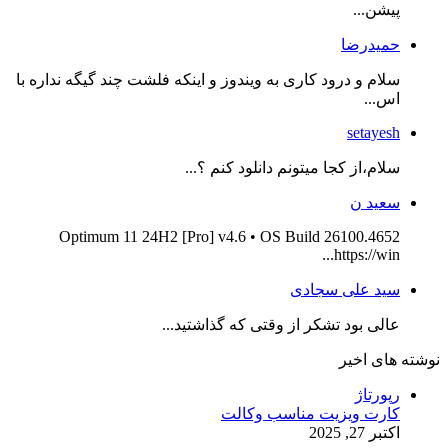
پیشن...
حمیدرضا
سلام و درود کاری به ویندوز و اینکه فلشت چند گیگه نداره با
اس...
setayesh
سلام،از کجا میتونم دانلود کنم ؟...
سعید ن
Optimum 11 24H2 [Pro] v4.6 • OS Build 26100.4652
https://win...
سید علی سجادی
عالی بود تشکر از وقتی که گذاشتید...
نوشته های اخیر
رپورتاژ
کارت ویزیت مناسب وکالت
اکتبر 27, 2025