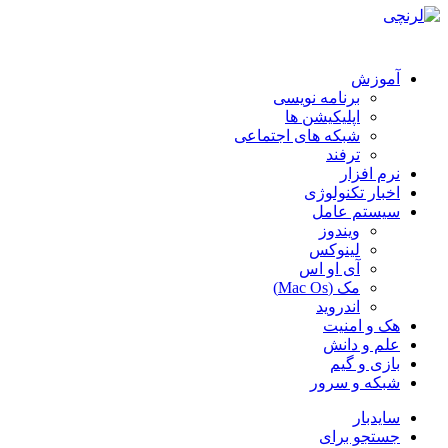
آموزش
برنامه نویسی
اپلیکیشن ها
شبکه های اجتماعی
ترفند
نرم افزار
اخبار تکنولوژی
سیستم عامل
ویندوز
لینوکس
آی او اس
مک (Mac Os)
اندروید
هک و امنیت
علم و دانش
بازی و گیم
شبکه و سرور
سایدبار
جستجو برای