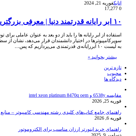
اتابک
فوریه 21, 2024
17,277
0
۱۰ ابر رایانه قدرتمند دنیا | معرفی بزرگترین ابر رایانه های دنیا
استفاده از ابر رایانه ها را باید از دو بعد به عنوان عاملی بر
سوپرکامپیوترها در اختیار دانشمندان قرار می‌دهد، نشان از سط
به لیست ۱۰ ابررایانه‌ی قدرتمندی می‌پردازیم که پس…
بیشتر بخوانید »
تازه ترین
محبوب
دیدگاه ها
مقایسه 6538y و intel xeon platinum 8470q oem
فوریه 25, 2026
راهنمای جامع کتاب‌های کلیدی رشته مهندسی کامپیوتر – منابع
فوریه 6, 2026
راهنمای خرید اینورتر ارزان مناسب برای الکتروموتور
دسامبر 9, 2025