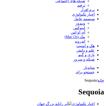
شبکه های اجتماعی
ترفند
نرم افزار
اخبار تکنولوژی
سیستم عامل
ویندوز
لینوکس
آی او اس
مک (Mac Os)
اندروید
هک و امنیت
علم و دانش
بازی و گیم
شبکه و سرور
سایدبار
جستجو برای
خانه
/
Sequoia
Sequoia
اخبار تکنولوژی