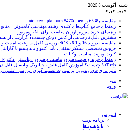
شنبه, آگوست 8 2026
آخرین خبرها
مقایسه 6538y و intel xeon platinum 8470q oem
راهنمای جامع کتاب‌های کلیدی رشته مهندسی کامپیوتر – منابع
راهنمای خرید اینورتر ارزان مناسب برای الکتروموتور
بیشترین دلیل نارضایتی از کابین دوش چیست؟ گزارشی از پشت
مقایسه اندروید 16 و iOS 26.1: بررسی کامل سرعت، امنیت و تجربه کاربری
فروش تخصصی اسپیکر سقفی، باند اکتیو و باند پسیو با گارانتی 
کارت ویزیت مناسب وکالت
راهنمای خرید و قیمت سرور هاست و سرور دیتاسنتر | دکتر HP
3uTools چیست؟ آموزش کامل فلش، جیلبریک و انتقال فایل در آیفون
تأثیر بازی‌های ویدیویی بر مهارت تصمیم‌گیری؛ بررسی علمی، 
منو
ورود
آموزش
برنامه نویسی
اپلیکیشن ها