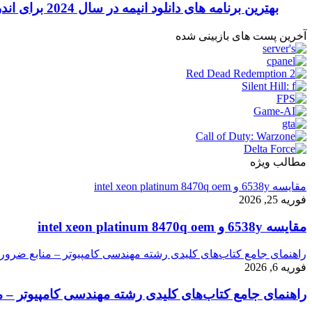
بهترین برنامه های دانلود انیمه در سال 2024 برای اندروید و آیفون
آخرین پست های بازبینی شده
مطالب ویژه
مقایسه 6538y و intel xeon platinum 8470q oem
فوریه 25, 2026
مقایسه 6538y و intel xeon platinum 8470q oem
راهنمای جامع کتاب‌های کلیدی رشته مهندسی کامپیوتر – منابع ضرور
فوریه 6, 2026
راهنمای جامع کتاب‌های کلیدی رشته مهندسی کامپیوتر – م