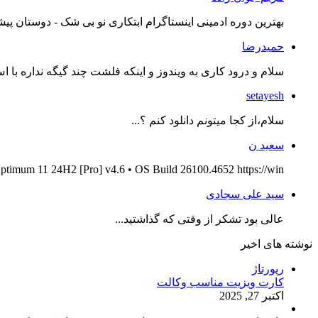
بهترین دوره ادمینی اینستاگرام ابتکاری نو بی شک - دوستان پیش
حمیدرضا
سلام و درود کاری به ویندوز و اینکه فلشت چند گیگه نداره با اس
setayesh
سلام،از کجا میتونم دانلود کنم ؟...
سعید ن
ptimum 11 24H2 [Pro] v4.6 • OS Build 26100.4652 https://win...
سید علی سجادی
عالی بود تشکر از وقتی که گذاشتید...
نوشته های اخیر
رپورتاژ
کارت ویزیت مناسب وکالت
اکتبر 27, 2025